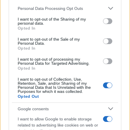
Please note that this website/app uses one or more Google
Personal Data Processing Opt Outs
services and may gather and store information including but
not limited to your visit or usage behaviour. You may click to
I want to opt-out of the Sharing of my
personal data.
grant or deny consent to Google and its third-party tags to
Opted In
use your data for below specified purposes in below Google
consent section.
I want to opt-out of the Sale of my
Personal Data.
Opted In
I want to opt-out of processing my
Personal Data for Targeted Advertising.
Opted In
I want to opt-out of Collection, Use,
Retention, Sale, and/or Sharing of my
Personal Data that Is Unrelated with the
Purposes for which it was collected.
Opted Out
Google consents
I want to allow Google to enable storage
related to advertising like cookies on web or