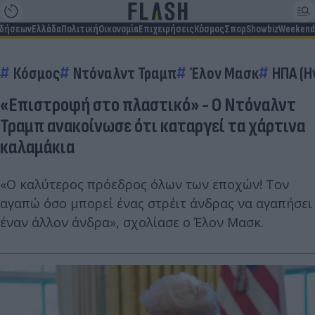
ιδήσεων
Ελλάδα
Πολιτική
Οικονομία
Επιχειρήσεις
Κόσμος
Σπορ
Showbiz
Weekend
Κόσμος
Ντόναλντ Τραμπ
Έλον Μασκ
ΗΠΑ (Η
«Επιστροφή στο πλαστικό» - Ο Ντόναλντ
Τραμπ ανακοίνωσε ότι καταργεί τα χάρτινα
καλαμάκια
«Ο καλύτερος πρόεδρος όλων των εποχών! Τον
αγαπώ όσο μπορεί ένας στρέιτ άνδρας να αγαπήσει
έναν άλλον άνδρα», σχολίασε ο Έλον Μασκ.