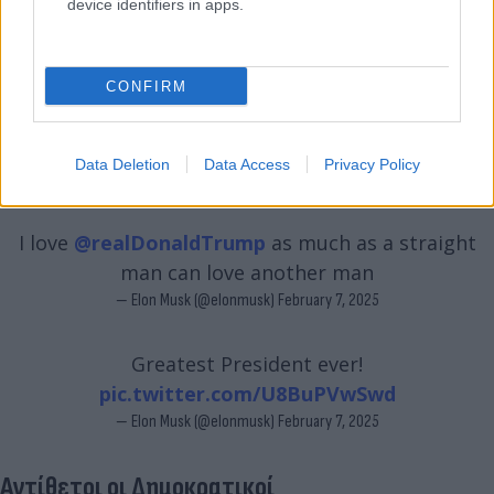
device identifiers in apps.
CONFIRM
Data Deletion
Data Access
Privacy Policy
I love
@realDonaldTrump
as much as a straight
man can love another man
— Elon Musk (@elonmusk)
February 7, 2025
Greatest President ever!
pic.twitter.com/U8BuPVwSwd
— Elon Musk (@elonmusk)
February 7, 2025
Αντίθετοι οι Δημοκρατικοί