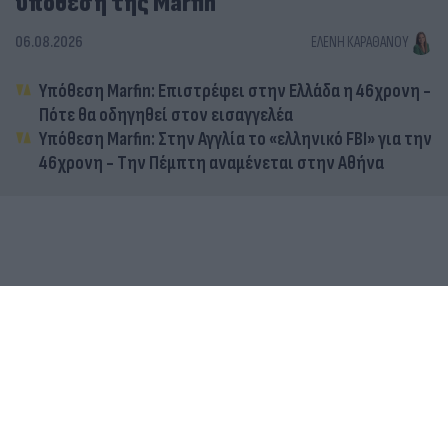
υπόθεση της Marfin
06.08.2026
ΕΛΈΝΗ ΚΑΡΑΘΆΝΟΥ
Υπόθεση Marfin: Επιστρέφει στην Ελλάδα η 46χρονη -
Πότε θα οδηγηθεί στον εισαγγελέα
Υπόθεση Marfin: Στην Αγγλία το «ελληνικό FBI» για την
46χρονη - Την Πέμπτη αναμένεται στην Αθήνα