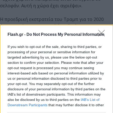
σελοφάν. Αυτή η χώρα έχει αγριέψει».
Η προεδρική εκστρατεία του Τραμπ για το 2020
άρχισε ακόμη και να πουλά τα δικά της
επαναχρησιμοποιήσιμα καλαμάκια με την
Flash.gr -
Do Not Process My Personal Information
ονομασία «Trump» προκειμένου να επωφεληθούν
από τη διαμάχη.
If you wish to opt-out of the sale, sharing to third parties, or
processing of your personal or sensitive information for
targeted advertising by us, please use the below opt-out
«Τον αγαπώ»
section to confirm your selection. Please note that after your
opt-out request is processed you may continue seeing
Θέση στο συγκεκριμένο θέμα ήρε και ο
Έλον
interest-based ads based on personal information utilized by
us or personal information disclosed to third parties prior to
Μασκ
, ο οποίος αναδημοσίευσε τη δήλωση του
your opt-out. You may separately opt-out of the further
Ντόναλντ Τραμπ για τα χάρτινα καλαμάκια και
disclosure of your personal information by third parties on the
σχολίασε: «Ο καλύτερος πρόεδρος όλων των
IAB’s list of downstream participants. This information may
εποχών! Τον αγαπώ όσο μπορεί ένας στρέιτ άνδρας
also be disclosed by us to third parties on the
IAB’s List of
Downstream Participants
that may further disclose it to other
να αγαπήσει έναν άλλον άνδρα».
third parties.