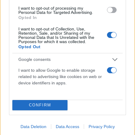
I want to opt-out of processing my
Personal Data for Targeted Advertising.
Opted In
I want to opt-out of Collection, Use,
Retention, Sale, and/or Sharing of my
Personal Data that Is Unrelated with the
Purposes for which it was collected.
Opted Out
Google consents
I want to allow Google to enable storage
related to advertising like cookies on web or
device identifiers in apps.
CONFIRM
Όμως χωρίς τα δικά μας παιδιά, τα χαμογελαστά
παιδιά που παίζουν στο χώμα και ζουν ξένοιαστα –
τουλάχιστον τα πρώτα χρόνια της ζωής τους, ποιος
Data Deletion
Data Access
Privacy Policy
θα υπάρχει αύριο για να καταπολεμήσει την σαπίλα