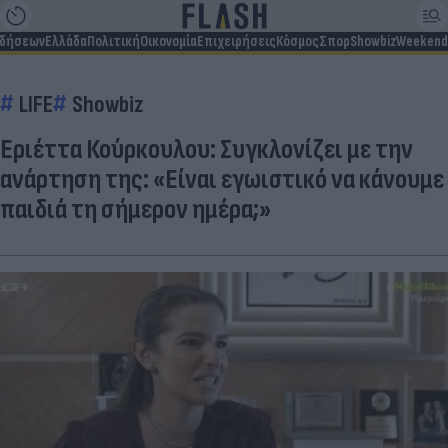
ιδήσεων
Ελλάδα
Πολιτική
Οικονομία
Επιχειρήσεις
Κόσμος
Σπορ
Showbiz
Weekend
LIFE
Showbiz
Εριέττα Κούρκουλου: Συγκλονίζει με την
ανάρτηση της: «Είναι εγωιστικό να κάνουμε
παιδιά τη σήμερον ημέρα;»