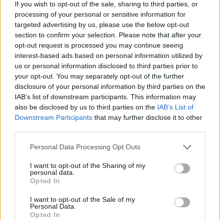
If you wish to opt-out of the sale, sharing to third parties, or
Μέσα σε αυτό τον χαμό, είναι φυσικό να χάνεται
processing of your personal or sensitive information for
καμία φορά η ελπίδα για ένα καλύτερο αύριο και να
targeted advertising by us, please use the below opt-out
φοβόμαστε τόσο για τα παιδιά μας, που να
section to confirm your selection. Please note that after your
opt-out request is processed you may continue seeing
φτάνουμε στο σημείο να αναρωτηθούμε εάν θα
interest-based ads based on personal information utilized by
ήταν καλύτερο να μην τα είχαμε φέρει στον κόσμο.
us or personal information disclosed to third parties prior to
your opt-out. You may separately opt-out of the further
disclosure of your personal information by third parties on the
IAB’s list of downstream participants. This information may
also be disclosed by us to third parties on the
IAB’s List of
Downstream Participants
that may further disclose it to other
third parties.
Please note that this website/app uses one or more Google
Personal Data Processing Opt Outs
services and may gather and store information including but
not limited to your visit or usage behaviour. You may click to
I want to opt-out of the Sharing of my
personal data.
grant or deny consent to Google and its third-party tags to
Opted In
use your data for below specified purposes in below Google
consent section.
I want to opt-out of the Sale of my
Personal Data.
Opted In