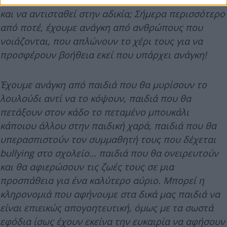
και να αντισταθεί στην αδικία; Σήμερα περισσότερο
από ποτέ, έχουμε ανάγκη από ανθρώπους που
νοιάζονται, που απλώνουν το χέρι τους για να
προσφέρουν βοήθεια εκεί που υπάρχει ανάγκη!
Έχουμε ανάγκη από παιδιά που θα μυρίσουν το
λουλούδι αντί να το κόψουν, παιδιά που θα
πετάξουν στον κάδο το πεταμένο μπουκάλι
κάποιου άλλου στην παιδική χαρά, παιδιά που θα
υπερασπιστούν τον συμμαθητή τους που δέχεται
bullying στο σχολείο… παιδιά που θα ονειρευτούν
και θα αφιερώσουν τις ζωές τους σε μια
προσπάθεια για ένα καλύτερο αύριο. Μπορεί η
κληρονομιά που αφήνουμε στα δικά μας παιδιά να
είναι επιεικώς απογοητευτική, όμως με τα σωστά
εφόδια ίσως έχουν εκείνα την ευκαιρία να αφήσουν