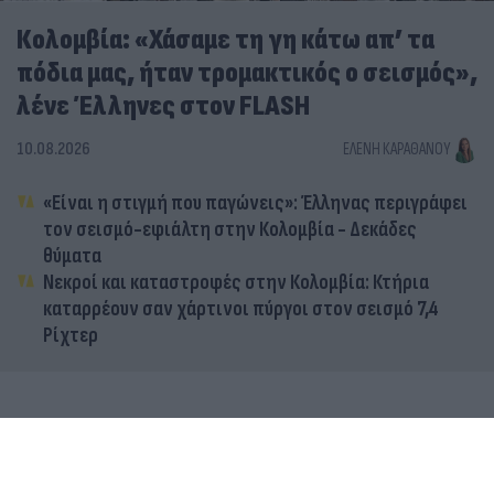
Κολομβία: «Χάσαμε τη γη κάτω απ’ τα
πόδια μας, ήταν τρομακτικός ο σεισμός»,
λένε Έλληνες στον FLASH
10.08.2026
ΕΛΈΝΗ ΚΑΡΑΘΆΝΟΥ
«Είναι η στιγμή που παγώνεις»: Έλληνας περιγράφει
τον σεισμό-εφιάλτη στην Κολομβία - Δεκάδες
θύματα
Νεκροί και καταστροφές στην Κολομβία: Κτήρια
καταρρέουν σαν χάρτινοι πύργοι στον σεισμό 7,4
Ρίχτερ