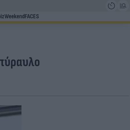
iz
Weekend
FACES
 πύραυλο