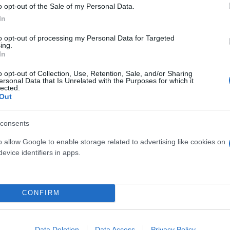
o opt-out of the Sale of my Personal Data.
In
της ναυσιπλοΐας UKMTO είχε ανακοινώσει ότι πλοί
κείμενο και υπέστη ελαφριά ζημιά.
to opt-out of processing my Personal Data for Targeted
ing.
In
ζουν το δρομολόγιο προς τον λιμένα που αποτελεί 
o opt-out of Collection, Use, Retention, Sale, and/or Sharing
ό σημείωμά του, διευκρινίζοντας πως το συμβάν α
ersonal Data that Is Unrelated with the Purposes for which it
lected.
βορειοδυτικά της πόλης Χοντάιντα, λιμανιού της Υ
Out
consents
o allow Google to enable storage related to advertising like cookies on
evice identifiers in apps.
CONFIRM
Data Deletion
Data Access
Privacy Policy