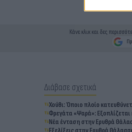
Κάνε κλικ και δες περισσότ
Διάβασε σχετικά
Χούθι: Όποιο πλοίο κατευθύνε
Φρεγάτα «Ψαρά»: Εξοπλίζεται
Νέα ένταση στην Ερυθρά Θάλασ
Εξελίξεις στην Ερυθρά Θάλασσ