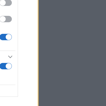
ο κινούμενο
τον επόμενο
υτό
εμένης στην