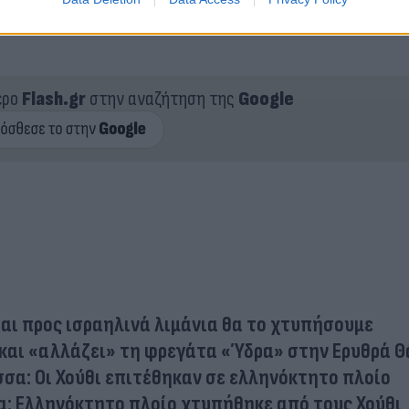
ερο
Flash.gr
στην αναζήτηση της
Google
ται προς ισραηλινά λιμάνια θα το χτυπήσουμε
 και «αλλάζει» τη φρεγάτα «Ύδρα» στην Ερυθρά 
σα: Οι Χούθι επιτέθηκαν σε ελληνόκτητο πλοίο
α: Ελληνόκτητο πλοίο χτυπήθηκε από τους Χούθι