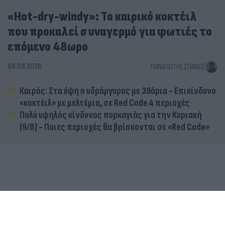
«Hot-dry-windy»: Το καιρικό κοκτέιλ
που προκαλεί συναγερμό για φωτιές το
επόμενο 48ωρο
08.08.2026
ΠΑΝΑΓΙΏΤΗΣ ΣΠΑΝΌΣ
Καιρός: Στα ύψη ο υδράργυρος με 39άρια - Επικίνδυνο
«κοκτέιλ» με μελτέμια, σε Red Code 4 περιοχές
Πολύ υψηλός κίνδυνος πυρκαγιάς για την Κυριακή
(9/8) - Ποιες περιοχές θα βρίσκονται σε «Red Code»