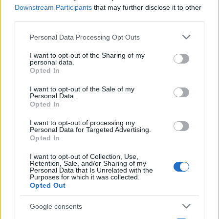
Downstream Participants
that may further disclose it to other
third parties.
Please note that this website/app uses one or more Google
Personal Data Processing Opt Outs
services and may gather and store information including but
not limited to your visit or usage behaviour. You may click to
I want to opt-out of the Sharing of my
personal data.
grant or deny consent to Google and its third-party tags to
Opted In
use your data for below specified purposes in below Google
consent section.
I want to opt-out of the Sale of my
Personal Data.
Opted In
I want to opt-out of processing my
Personal Data for Targeted Advertising.
Opted In
I want to opt-out of Collection, Use,
Retention, Sale, and/or Sharing of my
«Έχετε δίκιο! Μειώσαμε την ένταση επειδή έγιναν
Personal Data that Is Unrelated with the
Purposes for which it was collected.
παράπονα από συναδέλφους ότι κρυώνουν. Θα
Opted Out
βρούμε μια… μέση θερμοκρασία», είπε, με τους
βουλευτές να αστειεύονται μεταξύ τους για το
Google consents