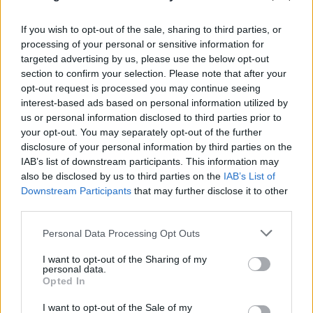
If you wish to opt-out of the sale, sharing to third parties, or
processing of your personal or sensitive information for
targeted advertising by us, please use the below opt-out
section to confirm your selection. Please note that after your
«Νονός της AI» προειδοποιεί: Σε λίγο δεν θα
opt-out request is processed you may continue seeing
interest-based ads based on personal information utilized by
μπορούμε να «ξεπεράσουμε» νοητικά την
us or personal information disclosed to third parties prior to
Τεχνητή Νοημοσύνη
your opt-out. You may separately opt-out of the further
disclosure of your personal information by third parties on the
08.08.2026
ΧΡΙΣΤΌΔΟΥΛΟΣ ΣΚΟΎΝΤΑΣ
IAB’s list of downstream participants. This information may
also be disclosed by us to third parties on the
IAB’s List of
Downstream Participants
that may further disclose it to other
third parties.
Please note that this website/app uses one or more Google
Personal Data Processing Opt Outs
services and may gather and store information including but
not limited to your visit or usage behaviour. You may click to
I want to opt-out of the Sharing of my
personal data.
grant or deny consent to Google and its third-party tags to
Opted In
use your data for below specified purposes in below Google
consent section.
I want to opt-out of the Sale of my