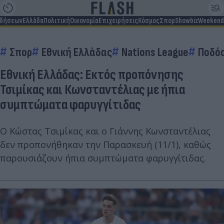
ιδήσεων
Ελλάδα
Πολιτική
Οικονομία
Επιχειρήσεις
Κόσμος
Σπορ
Showbiz
Weekend
Σπορ
Εθνική Ελλάδας
Nations League
Ποδό
Εθνική Ελλάδας: Εκτός προπόνησης
Τσιμίκας και Κωνσταντέλιας με ήπια
συμπτώματα φαρυγγίτιδας
Ο Κώστας Τσιμίκας και ο Γιάννης Κωνσταντέλιας
δεν προπονήθηκαν την Παρασκευή (11/1), καθώς
παρουσιάζουν ήπια συμπτώματα φαρυγγίτιδας.