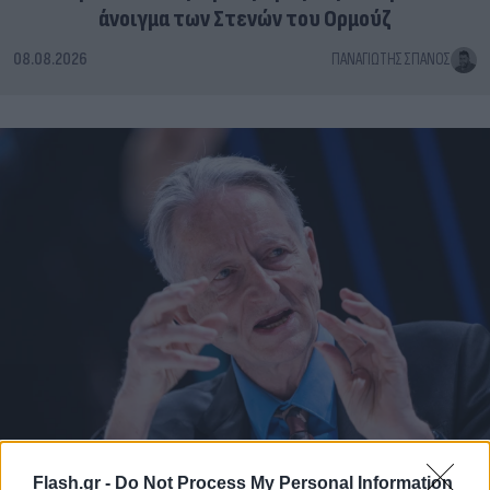
άνοιγμα των Στενών του Ορμούζ
08.08.2026
ΠΑΝΑΓΙΏΤΗΣ ΣΠΑΝΌΣ
Flash.gr -
Do Not Process My Personal Information