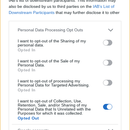
IAB’s list of downstream participants. This information may
ξεκάθαρη, με τον Δημήτρη Ιτούδη να περιμένει από
also be disclosed by us to third parties on the
IAB’s List of
Downstream Participants
that may further disclose it to other
μέρα σε μέρα να δει, οποιαδήποτε βελτίωση.
third parties.
Please note that this website/app uses one or more Google
Personal Data Processing Opt Outs
services and may gather and store information including but
not limited to your visit or usage behaviour. You may click to
I want to opt-out of the Sharing of my
personal data.
grant or deny consent to Google and its third-party tags to
Opted In
use your data for below specified purposes in below Google
consent section.
I want to opt-out of the Sale of my
Personal Data.
Opted In
I want to opt-out of processing my
Personal Data for Targeted Advertising.
Opted In
I want to opt-out of Collection, Use,
Retention, Sale, and/or Sharing of my
Personal Data that Is Unrelated with the
Purposes for which it was collected.
Opted Out