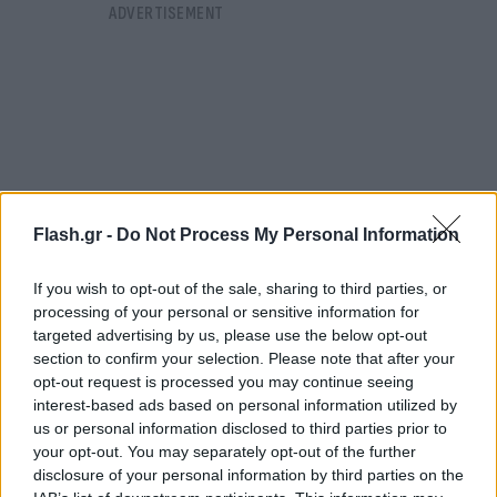
Flash.gr -
Do Not Process My Personal Information
If you wish to opt-out of the sale, sharing to third parties, or
processing of your personal or sensitive information for
targeted advertising by us, please use the below opt-out
section to confirm your selection. Please note that after your
opt-out request is processed you may continue seeing
https://www.youtube.com/watch?v=XL4icb_7rp0
interest-based ads based on personal information utilized by
us or personal information disclosed to third parties prior to
your opt-out. You may separately opt-out of the further
Ο διεθνής γκαρντ συνεχίζει τις θεραπείες του,
disclosure of your personal information by third parties on the
ωστόσο η κατάστασή του δεν είναι ακόμη