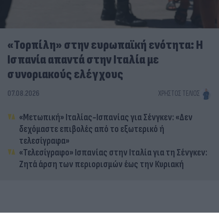
«Τορπίλη» στην ευρωπαϊκή ενότητα: Η
Ισπανία απαντά στην Ιταλία με
συνοριακούς ελέγχους
07.08.2026
ΧΡΉΣΤΟΣ ΤΈΛΙΟΣ
«Μετωπική» Ιταλίας-Ισπανίας για Σένγκεν: «Δεν
δεχόμαστε επιβολές από το εξωτερικό ή
τελεσίγραφα»
«Τελεσίγραφο» Ισπανίας στην Ιταλία για τη Σένγκεν:
Ζητά άρση των περιορισμών έως την Κυριακή