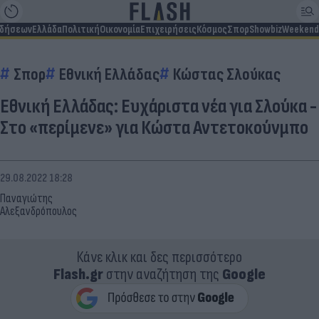
ιδήσεων
Ελλάδα
Πολιτική
Οικονομία
Επιχειρήσεις
Κόσμος
Σπορ
Showbiz
Weekend
Σπορ
Εθνική Ελλάδας
Κώστας Σλούκας
Εθνική Ελλάδας: Ευχάριστα νέα για Σλούκα -
Στο «περίμενε» για Κώστα Αντετοκούνμπο
29.08.2022 18:28
Παναγιώτης
Αλεξανδρόπουλος
Κάνε κλικ και δες περισσότερο
Flash.gr
στην αναζήτηση της
Google