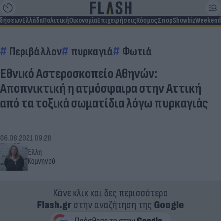
ιδήσεων
Ελλάδα
Πολιτική
Οικονομία
Επιχειρήσεις
Κόσμος
Σπορ
Showbiz
Weekend
Περιβάλλον
πυρκαγιά
Φωτιά
Εθνικό Αστεροσκοπείο Αθηνών:
Αποπνικτική η ατμόσφαιρα στην Αττική
από τα τοξικά σωματίδια λόγω πυρκαγιάς
06.08.2021 09:28
Έλλη
Κομνηνού
Κάνε κλικ και δες περισσότερο
Flash.gr
στην αναζήτηση της
Google