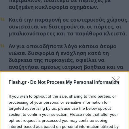
περιβάλλον, ιδιαίτερα σε περιοχές με
αυξημένη κυκλοφορία οχημάτων.
Κατά την παραμονή σε εσωτερικούς χώρους,
συνιστάται να διατηρούνται οι πόρτες, οι
μπαλκονόπορτες και τα παράθυρα κλειστά.
Αν για οποιοδήποτε λόγο κάποιο άτομο
νιώσει δυσφορία ή ενόχληση κατά τη
διάρκεια της πυρκαγιάς, οφείλει να
αναζητήσει αμέσως ιατρική βοήθεια και να
λάβει όλες τις απαραίτητες προφυλάξεις.
Flash.gr -
Do Not Process My Personal Information
Επίσης, άτομα, που ανήκουν σε ευπαθείς
ομάδες, όπως άτομα με αναπνευστικό
If you wish to opt-out of the sale, sharing to third parties, or
πρόβλημα, καρδιοπαθείς, παιδιά, άτομα άνω
processing of your personal or sensitive information for
των 65 ετών, χρονίως πάσχοντες, έγκυοι και
targeted advertising by us, please use the below opt-out
καπνιστές3 θα πρέπει να αποφεύγουν την
section to confirm your selection. Please note that after your
παραμονή σε εξωτερικούς χώρους.
opt-out request is processed you may continue seeing
interest-based ads based on personal information utilized by