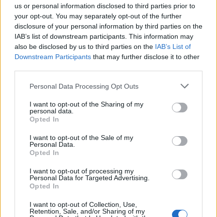
us or personal information disclosed to third parties prior to
Ακόμα, άτομα με άσθμα μπορεί να
your opt-out. You may separately opt-out of the further
χρειαστούν πιο συχνή λήψη των
disclosure of your personal information by third parties on the
εισπνεόμενων φαρμάκων τους, ενώ σε
IAB’s list of downstream participants. This information may
περίπτωση επιμονής των συμπτωμάτων
also be disclosed by us to third parties on the
IAB’s List of
συνιστάται άμεση επικοινωνία με τον
Downstream Participants
that may further disclose it to other
θεράποντα ιατρό.
third parties.
Please note that this website/app uses one or more Google
Personal Data Processing Opt Outs
Οδηγός του ΙΣΑ
services and may gather and store information including but
not limited to your visit or usage behaviour. You may click to
I want to opt-out of the Sharing of my
personal data.
grant or deny consent to Google and its third-party tags to
Opted In
Σύμφωνα με τον οδηγό, όταν εκδηλώνονται οι
use your data for below specified purposes in below Google
consent section.
πυρκαγιές, ακόμη και εάν βρίσκεστε αρκετά
I want to opt-out of the Sale of my
Personal Data.
χιλιόμετρα μακριά από το σημείο της πυρκαγιάς, ο
Opted In
καπνός και τα αιωρούμενα σωματίδια μπορεί να
I want to opt-out of processing my
φτάσουν στην περιοχή σας και να επιβαρύνουν την
Personal Data for Targeted Advertising.
Opted In
κατάσταση της υγείας σας. Ο καπνός που
προκαλείται από τις πυρκαγιές σε δάση ή και
I want to opt-out of Collection, Use,
Retention, Sale, and/or Sharing of my
κατοικημένες περιοχές είναι ένα μείγμα αερίων και