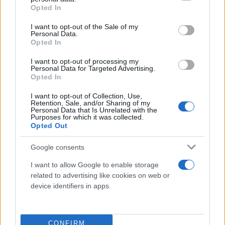
grant or deny consent to Google and its third-party tags to
Opted In
use your data for below specified purposes in below Google
consent section.
I want to opt-out of the Sale of my
Personal Data.
Opted In
I want to opt-out of processing my
Personal Data for Targeted Advertising.
Opted In
I want to opt-out of Collection, Use,
Retention, Sale, and/or Sharing of my
Personal Data that Is Unrelated with the
Purposes for which it was collected.
Opted Out
Ο
Μαμουκελασβίλι
με καλάθι 2’’ πριν το τέλος
έκανε το
68-68
κι έστειλε το ματς στην παράταση.
Google consents
Εκεί,
ΜακΦάντεν
,
Οσμάν
και
Σενγκούν
έχασαν την
I want to allow Google to enable storage
ευκαιρία να σημειώσουν νικητήριο καλάθι και τα
related to advertising like cookies on web or
πάντα κρίθηκαν στο δεύτερο έξτρα πεντάλεπτο.
device identifiers in apps.
Ο
Μαμουκελασβίλι
με σουτ έξω από τα 6μ75
έκανε το
84-81
, με τη
Γεωργία
να αντέχει ως το
φινάλε.
CONFIRM