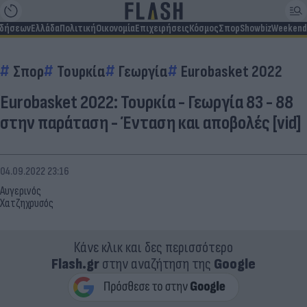
ιδήσεων
Ελλάδα
Πολιτική
Οικονομία
Επιχειρήσεις
Κόσμος
Σπορ
Showbiz
Weekend
Σπορ
Τουρκία
Γεωργία
Eurobasket 2022
Eurobasket 2022: Τουρκία - Γεωργία 83 - 88
στην παράταση - Ένταση και αποβολές [vid]
04.09.2022 23:16
Αυγερινός
Χατζηχρυσός
Κάνε κλικ και δες περισσότερο
Flash.gr
στην αναζήτηση της
Google