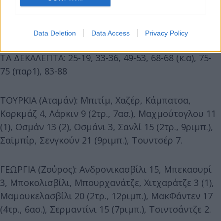
Data Deletion
Data Access
Privacy Policy
ΤΑ ΔΕΚΑΛΕΠΤΑ: 25-19, 33-36, 49-53, 68-68 (κ.α), 75-
75 (παρ1), 83-88
ΤΟΥΡΚΙΑ (Αταμάν): Μπιτίμ, Χαζέρ, Κάμπατσα,
Κορκμάζ 4, Λάρκιν 9 (2τρ., 7ασ.), Μαχμούτογλου 11
(1), Οσμάν 13 (2), Οσμάνι 3, Σανλί 15 (2τρ., 9ριμπ.),
Σαϊμπίρ, Σενγκούν 21 (9ριμπ.), Τουντσέρ 7.
ΓΕΩΡΓΙΑ (Ζούρος): Ανδρονικασβίλι 15, Μπεκαουρί
3, Μποκολισβίλι, Μπουρχανάτζε, Χιτχαράτζε 3 (1),
Μαμουκελασβίλι 20 (2τρ., 12ριμπ.), ΜακΦάντεν 17
(4τρ., 6ασ.), Σερμαντίνι 15 (7ριμπ.), Τσιντσάντζε 2.