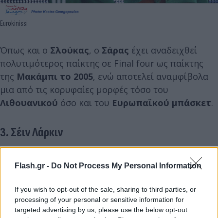
Eurokinissi
Όπως και ο
Σλούκας
, ο
Σάρας
έχει αναδειχθεί
πολυτιμότερος παίκτης σε Final four ως παίκτης
της
Μακάμπι το 2005
, ενώ αποτελεί αναμφίβολα
μια από τις κορυφαίες μορφές τόσο του
Λιθουανικού
όσο και του
Ευρωπαϊκού μπάσκετ
.
3. Σέιν Λάρκιν
Ίσως ο μοναδικός της λίστας, που υπό κανονικές
Flash.gr -
Do Not Process My Personal Information
συνθήκες θα είχε βρεθεί στην κορυφή του βάθρου
του MVP. Ο
Σέιν Λάρκιν
τη σεζόν
2019/20
,
If you wish to opt-out of the sale, sharing to third parties, or
κατέγραφε πρωτόγνωρα (για την εποχή) νούμερα
processing of your personal or sensitive information for
στην
EuroLeague
.
targeted advertising by us, please use the below opt-out