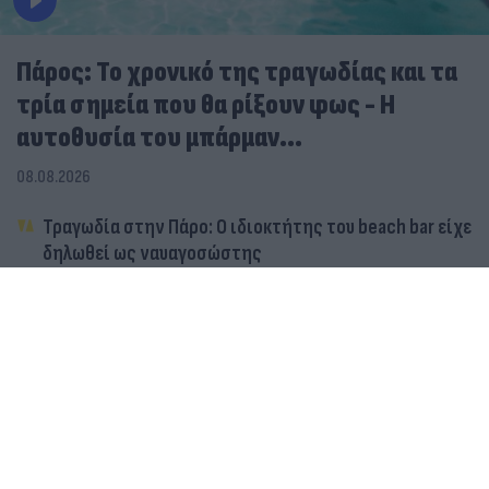
Πάρος: Το χρονικό της τραγωδίας και τα
τρία σημεία που θα ρίξουν φως - Η
αυτοθυσία του μπάρμαν...
08.08.2026
Τραγωδία στην Πάρο: Ο ιδιοκτήτης του beach bar είχε
δηλωθεί ως ναυαγοσώστης
Τραγωδία στην Πάρο: Πνίγηκε 4χρονο παιδί σε πισίνα
– Προσήχθησαν γονείς και ιδιοκτήτης