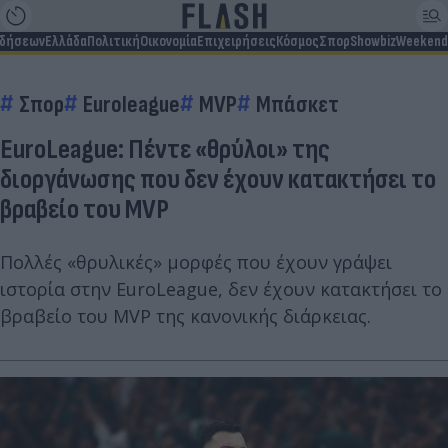
ιδήσεων
Ελλάδα
Πολιτική
Οικονομία
Επιχειρήσεις
Κόσμος
Σπορ
Showbiz
Weekend
Σπορ
Euroleague
MVP
Μπάσκετ
EuroLeague: Πέντε «θρύλοι» της
διοργάνωσης που δεν έχουν κατακτήσει το
βραβείο του MVP
Πολλές «θρυλικές» μορφές που έχουν γράψει
ιστορία στην EuroLeague, δεν έχουν κατακτήσει το
βραβείο του MVP της κανονικής διάρκειας.