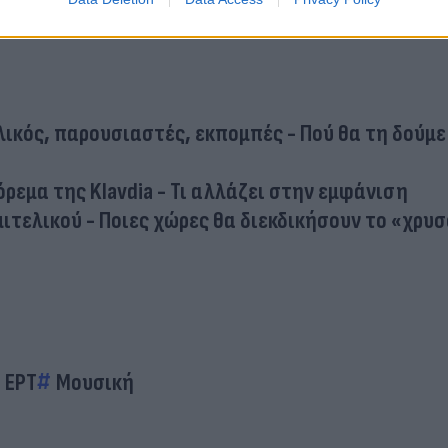
ελικός, παρουσιαστές, εκπομπές - Πού θα τη δούμε
όρεμα της Klavdia - Τι αλλάζει στην εμφάνιση
Ημιτελικού - Ποιες χώρες θα διεκδικήσουν το «χρυ
ΕΡΤ
Μουσική