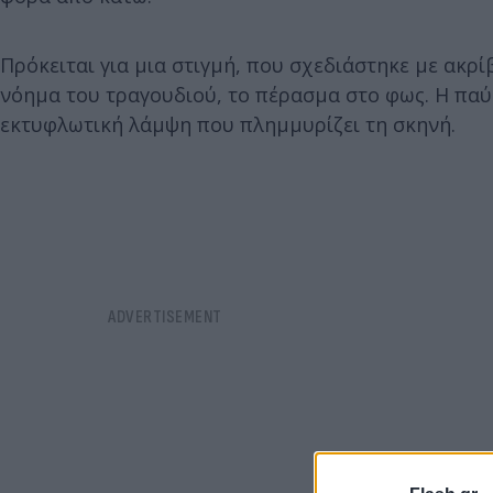
Πρόκειται για μια στιγμή, που σχεδιάστηκε με ακρί
νόημα του τραγουδιού, το πέρασμα στο φως. Η πα
εκτυφλωτική λάμψη που πλημμυρίζει τη σκηνή.