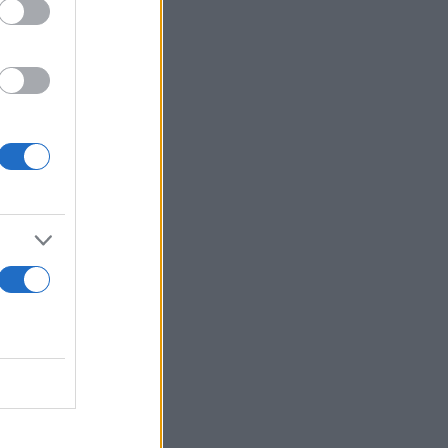
 λεπτά,
 έντονο