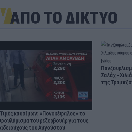
ΑΠΟ ΤΟ ΔΙΚΤΥΟ
Πανζουρλισμ
Σαλάχ - Χιλι
της Τραμπζον
Τιμές καυσίμων: «Πονοκέφαλος» το
φουλάρισμα του ρεζερβουάρ για τους
αδειούχους του Αυγούστου