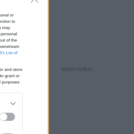
sonal or
ection to
ou may
 personal
out of the
 downstream
B’s List of
er and store
to grant or
ed purposes