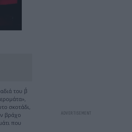
αδιά του β΄
τερομάτα»,
υτο σκοτάδι,
ον βράχο
μάτι που