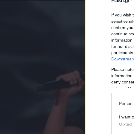
Flash.gr -
If you wish 
sensitive in
confirm you
continue se
information 
further disc
participants
Downstream 
Please note
information 
deny consent
in below Go
Persona
I want t
Opted 