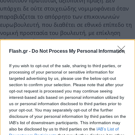
συνιστούν πρωτίστως αξιόποινη πράξη. Δεν
υπάρχει δε ούτε στοιχειώδης νομιμοφάνεια όταν
παραβιάζεται το απόρρητο των επικοινωνιών
ευρωβουλευτή, που διαθέτει σε εθνικό επίπεδο τη
νομική προστασία του βουλευτή, με επίκληση
λόγων εθνικής ασφάλειας. Το βουλευτικό
απόρρητο του άρθρου 61 παρ. 3 ως ειδικότερη
Flash.gr -
Do Not Process My Personal Information
διάταξη θέτει, απευθείας εκ του Συντάγματος,
πρόσθετα ειδικότερα όρια στις κάμψεις του
If you wish to opt-out of the sale, sharing to third parties, or
processing of your personal or sensitive information for
τηλεπικοινωνιακού απορρήτου που προβλέπονται
targeted advertising by us, please use the below opt-out
στο άρθρο 19 παρ.1. Τα άρθρα 8 της ΕΣΔΑ και 7 του
section to confirm your selection. Please note that after your
ΧΘΔ της ΕΕ, ενισχύουν και δεν απομειώνουν τις
opt-out request is processed you may continue seeing
εγγυήσεις. Δεν μπορεί να παρακολουθείται
interest-based ads based on personal information utilized by
us or personal information disclosed to third parties prior to
βουλευτής ή ευρωβουλευτής και κατά μείζονα
your opt-out. You may separately opt-out of the further
λόγο αρχηγός κόμματος για λόγους «εθνικής
disclosure of your personal information by third parties on the
ασφαλείας» ενδογενείς ή πολύ περισσότερο
IAB’s list of downstream participants. This information may
also be disclosed by us to third parties on the
IAB’s List of
«εισαγόμενους». Τέτοιες δικαιολογίες είναι εξίσου