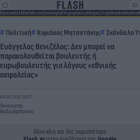
ιδήσεων
Ελλάδα
Πολιτική
Οικονομία
Επιχειρήσεις
Κόσμος
Σπορ
Showbiz
Weekend
Πολιτική
Κυριάκος Μητσοτάκης
Σκάνδαλο 
Ευάγγελος Βενιζέλος: Δεν μπορεί να
παρακολουθείται βουλευτής ή
ευρωβουλευτής για λόγους «εθνικής
ασφαλείας»
08.08.2022 16:27
Παναγιώτης
Αλεξανδρόπουλος
Κάνε κλικ και δες περισσότερο
Flash.gr
στην αναζήτηση της
Google