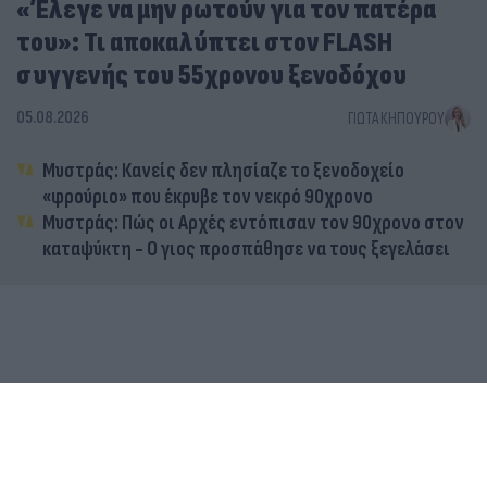
«Έλεγε να μην ρωτούν για τον πατέρα
του»: Τι αποκαλύπτει στον FLASH
συγγενής του 55χρονου ξενοδόχου
05.08.2026
ΓΙΏΤΑ ΚΗΠΟΥΡΟΎ
Μυστράς: Κανείς δεν πλησίαζε το ξενοδοχείο
«φρούριο» που έκρυβε τον νεκρό 90χρονο
Μυστράς: Πώς οι Αρχές εντόπισαν τον 90χρονο στον
καταψύκτη - Ο γιος προσπάθησε να τους ξεγελάσει