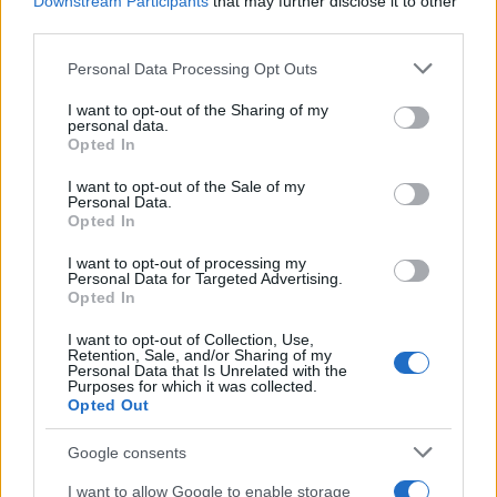
Downstream Participants
that may further disclose it to other
κακές και βλαπτικές με την πράξη καθεαυτήν. Η
third parties.
θέση του Πρωθυπουργού ότι η παρακολούθηση
Please note that this website/app uses one or more Google
Personal Data Processing Opt Outs
ήταν τυπικά νόμιμη αλλά πολιτικά εσφαλμένη είναι
services and may gather and store information including but
μεγάλων διαστάσεων σφάλμα. Μπορούν άραγε να
not limited to your visit or usage behaviour. You may click to
I want to opt-out of the Sharing of my
personal data.
παρακολουθούνται πολιτικά πρόσωπα, βουλευτές
grant or deny consent to Google and its third-party tags to
Opted In
use your data for below specified purposes in below Google
και αρχηγοί κομμάτων, για λόγους «εθνικής
consent section.
I want to opt-out of the Sale of my
ασφάλειας» εάν το σταθμίσει ο εκάστοτε
Personal Data.
πρωθυπουργός και το εγκρίνει ένας εισαγγελέας
Opted In
εφετών; Όχι βέβαια. Περιμένω ο Πρωθυπουργός να
I want to opt-out of processing my
επανέλθει με σχετική διευκρίνηση.
Personal Data for Targeted Advertising.
Opted In
I want to opt-out of Collection, Use,
Συνεπώς ως προς το συγκεκριμένο και
Retention, Sale, and/or Sharing of my
Personal Data that Is Unrelated with the
ομολογημένο συμβάν οφείλουν να κινηθούν
Purposes for which it was collected.
αμέσως τα αρμόδια όργανα της ποινικής
Opted Out
δικαιοσύνης που δεν έχουν να περιμένουν καμία
Google consents
κοινοβουλευτική διαδικασία ως προς την ποινική
I want to allow Google to enable storage