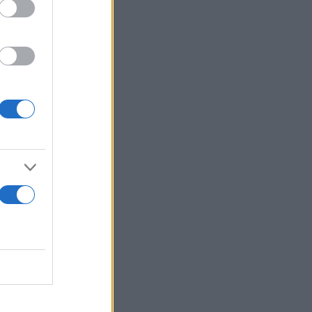
 εαυτό μας
 να συμβεί