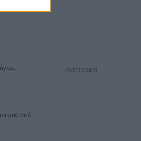
άγκες.
σπιτιού από