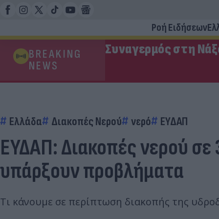
Ροή Ειδήσεων
Ελ
Συναγερμός στη Νάξο
BREAKING
NEWS
Ελλάδα
Διακοπές Νερού
νερό
ΕΥΔΑΠ
ΕΥΔΑΠ: Διακοπές νερού σε 3
υπάρξουν προβλήματα
Τι κάνουμε σε περίπτωση διακοπής της υδροδ