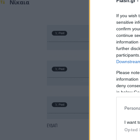
Flash.gr -
Νίκαια
If you wish 
sensitive in
confirm you
continue se
information 
further disc
participants
Downstream 
Please note
information 
deny consent
in below Go
Persona
I want t
ΕΥΔΑΠ
Opted 