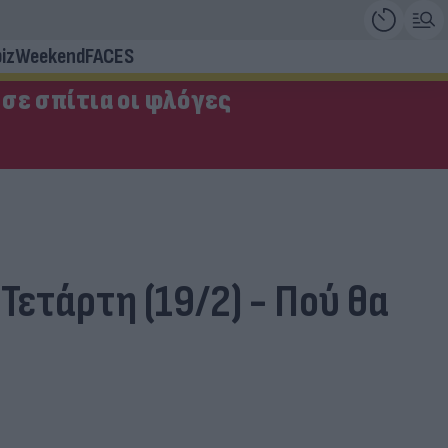
iz
Weekend
FACES
σε σπίτια οι φλόγες
Τετάρτη (19/2) - Πού θα