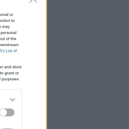
sonal or
ection to
ou may
 personal
out of the
 downstream
B’s List of
er and store
to grant or
ed purposes