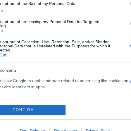
σμένη διακοπή υδροδότησης
o opt-out of the Sale of my Personal Data.
In
ύμε ορισμένες βασικές οδηγίες προστατεύοντας τον
to opt-out of processing my Personal Data for Targeted
ing.
In
o opt-out of Collection, Use, Retention, Sale, and/or Sharing
ersonal Data that Is Unrelated with the Purposes for which it
lected.
Out
α την αιτία της διακοπής υδροδότησης. Αυτό μπορεί
consents
 είτε ελέγχοντας την ιστοσελίδα της.
o allow Google to enable storage related to advertising like cookies on
evice identifiers in apps.
CONFIRM
Data Deletion
Data Access
Privacy Policy