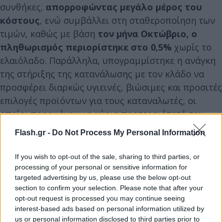
συνθήκες,
απορροφώντας μεγάλο μέρος του
κόστους
, ενώ συμβάλλει στη σταθεροποίηση των
τιμών, καθώς με βάση
τον μήνα Οκτώβριο, ο
πληθωρισμός περιορίστηκε στο 0,5%
χωρίς το
ελαιόλαδο. Παράλληλα, υπογραμμίστηκε η ανάγκη
της στήριξης της κατανάλωσης με τον κλάδο να
προσφέρει διαρκώς υγιεινές, βιώσιμες και προσιτές
επιλογές προϊόντων για τους καταναλωτές, οι
οποίοι παραμένουν η κύρια προτεραιότητά του.
Flash.gr -
Do Not Process My Personal Information
If you wish to opt-out of the sale, sharing to third parties, or
processing of your personal or sensitive information for
targeted advertising by us, please use the below opt-out
section to confirm your selection. Please note that after your
opt-out request is processed you may continue seeing
interest-based ads based on personal information utilized by
us or personal information disclosed to third parties prior to