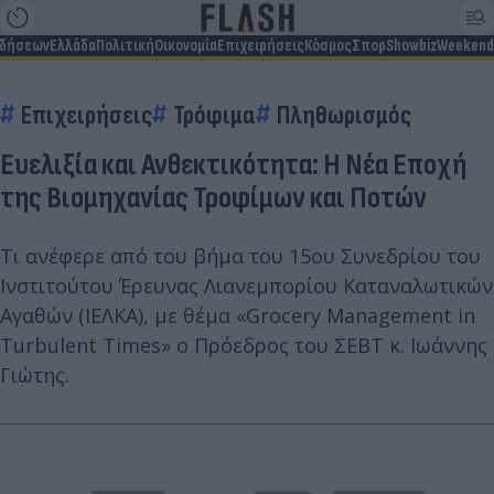
ιδήσεων
Ελλάδα
Πολιτική
Οικονομία
Επιχειρήσεις
Κόσμος
Σπορ
Showbiz
Weekend
Επιχειρήσεις
Τρόφιμα
Πληθωρισμός
Ευελιξία και Ανθεκτικότητα: Η Νέα Εποχή
της Βιομηχανίας Τροφίμων και Ποτών
Τι ανέφερε από του βήμα του 15ου Συνεδρίου του
Ινστιτούτου Έρευνας Λιανεμπορίου Καταναλωτικών
Αγαθών (ΙΕΛΚΑ), με θέμα «Grocery Management in
Turbulent Times» ο Πρόεδρος του ΣΕΒΤ κ. Ιωάννης
Γιώτης.