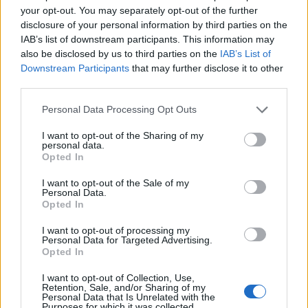
your opt-out. You may separately opt-out of the further
disclosure of your personal information by third parties on the
IAB’s list of downstream participants. This information may
also be disclosed by us to third parties on the
IAB’s List of
Downstream Participants
that may further disclose it to other
third parties.
Please note that this website/app uses one or more Google
Personal Data Processing Opt Outs
services and may gather and store information including but
not limited to your visit or usage behaviour. You may click to
I want to opt-out of the Sharing of my
personal data.
grant or deny consent to Google and its third-party tags to
Opted In
use your data for below specified purposes in below Google
consent section.
I want to opt-out of the Sale of my
Personal Data.
Opted In
I want to opt-out of processing my
Personal Data for Targeted Advertising.
Opted In
I want to opt-out of Collection, Use,
Retention, Sale, and/or Sharing of my
Personal Data that Is Unrelated with the
Purposes for which it was collected.