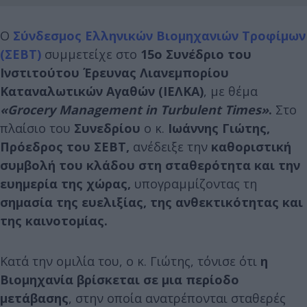
Ο
Σύνδεσμος Ελληνικών Βιομηχανιών Τροφίμων
(ΣΕΒΤ)
συμμετείχε στο
15ο Συνέδριο του
Ινστιτούτου Έρευνας Λιανεμπορίου
Καταναλωτικών Αγαθών (ΙΕΛΚΑ)
, με θέμα
«
Grocery Management in Turbulent Times
»
.
Στο
πλαίσιο του
Συνεδρίου
ο κ.
Ιωάννης Γιώτης,
Πρόεδρος του ΣΕΒΤ,
ανέδειξε την
καθοριστική
συμβολή του κλάδου στη σταθερότητα και την
ευημερία της χώρας,
υπογραμμίζοντας τη
σημασία της ευελιξίας, της ανθεκτικότητας και
της καινοτομίας.
Κατά την ομιλία του, ο κ. Γιώτης, τόνισε ότι
η
Βιομηχανία βρίσκεται σε μια περίοδο
μετάβασης
, στην οποία ανατρέπονται σταθερές