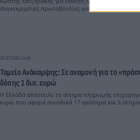
Κωστής Χατζηδάκης για έκθεση Λέττα: Όχι άλλες δι
συγκεκριμένες πρωτοβουλίες για τις επενδύσεις.
16.07.2024 14:46
Ταμείο Ανάκαμψης: Σε αναμονή για το «πρά
δόσης 1 δισ. ευρώ
Η Ελλάδα απέστειλε το αίτημα πληρωμής επιχορηγ
ευρώ που αφορά συνολικά 17 ορόσημα και 3 στόχο