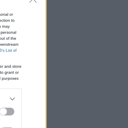
sonal or
ection to
ou may
 personal
out of the
 downstream
B’s List of
er and store
to grant or
ed purposes