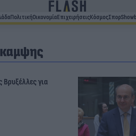
λάδα
Πολιτική
Οικονομία
Επιχειρήσεις
Κόσμος
Σπορ
Showb
άκαμψης
ς Βρυξέλλες για