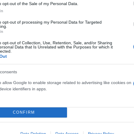
o opt-out of the Sale of my Personal Data.
In
Ε για το 4ο αίτημα
to opt-out of processing my Personal Data for Targeted
ing.
In
o opt-out of Collection, Use, Retention, Sale, and/or Sharing
λάδων, η ανακαίνιση του
ersonal Data that Is Unrelated with the Purposes for which it
lected.
ro.
Out
consents
o allow Google to enable storage related to advertising like cookies on
evice identifiers in apps.
Συντακτική
Ομάδα
Flash.gr
ρόφησης από το Ταμείο
CONFIRM
Data Deletion
Data Access
Privacy Policy