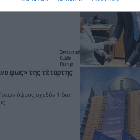
ακηρύξεις από την ΕΕ,
Συντακτική
Ομάδα
Flash.gr
σινο φως» της τέταρτης
ήσεων ύψους σχεδόν 1 δισ.
υς