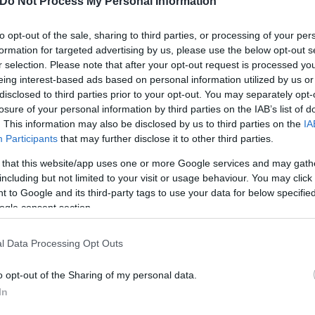
Do Not Process My Personal Information
βει η χώρα από το Ταμείο
to opt-out of the sale, sharing to third parties, or processing of your per
formation for targeted advertising by us, please use the below opt-out s
r selection. Please note that after your opt-out request is processed y
eing interest-based ads based on personal information utilized by us or
disclosed to third parties prior to your opt-out. You may separately opt-
losure of your personal information by third parties on the IAB’s list of
. This information may also be disclosed by us to third parties on the
IA
Participants
that may further disclose it to other third parties.
Συντακτική
Ομάδα
 that this website/app uses one or more Google services and may gath
Flash.gr
including but not limited to your visit or usage behaviour. You may click 
 to Google and its third-party tags to use your data for below specifi
ogle consent section.
l Data Processing Opt Outs
o opt-out of the Sharing of my personal data.
In