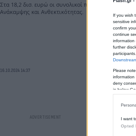
Flash.gr -
Στα 18,2 δισ. ευρώ οι συνολικοί πόροι που έχει λά
Ανάκαμψης και Ανθεκτικότητας.
If you wish 
sensitive in
confirm you
continue se
information 
further disc
participants
Downstream 
16.10.2024 14:37
Please note
information 
deny consent
in below Go
Persona
I want t
Opted 