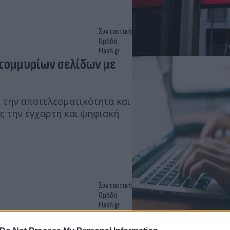
Συντακτική
Ομάδα
Flash.gr
τομμυρίων σελίδων με
 την αποτελεσματικότητα και
ς την έγχαρτη και ψηφιακή
Συντακτική
Ομάδα
Flash.gr
ψης