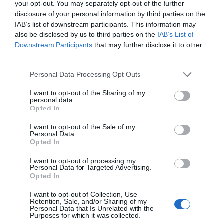
your opt-out. You may separately opt-out of the further
disclosure of your personal information by third parties on the
IAB’s list of downstream participants. This information may
also be disclosed by us to third parties on the
IAB’s List of
Downstream Participants
that may further disclose it to other
third parties.
Please note that this website/app uses one or more Google
Personal Data Processing Opt Outs
services and may gather and store information including but
not limited to your visit or usage behaviour. You may click to
I want to opt-out of the Sharing of my
personal data.
grant or deny consent to Google and its third-party tags to
Opted In
use your data for below specified purposes in below Google
consent section.
I want to opt-out of the Sale of my
Personal Data.
Opted In
I want to opt-out of processing my
Personal Data for Targeted Advertising.
Opted In
I want to opt-out of Collection, Use,
Retention, Sale, and/or Sharing of my
Personal Data that Is Unrelated with the
Purposes for which it was collected.