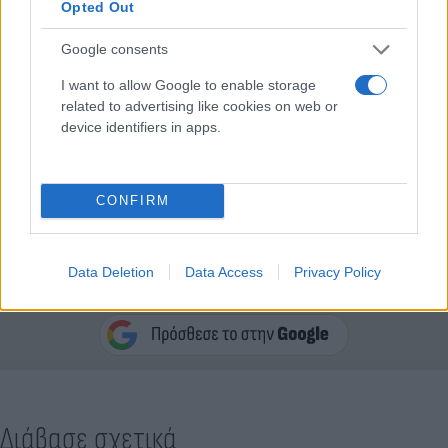
Opted Out
Google consents
I want to allow Google to enable storage
related to advertising like cookies on web or
device identifiers in apps.
CONFIRM
Data Deletion
Κάνε κλικ και δες περισσότερο
Data Access
Privacy Policy
Flash.gr
στην αναζήτηση της
Google
Διάβασε σχετικά