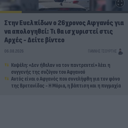
Στην Ευελπίδων ο 26χρονος Αφγανός για
να απολογηθεί: Τι θα ισχυριστεί στις
Αρχές - Δείτε βίντεο
06.08.2026
ΓΙΆΝΝΗΣ ΤΣΟΎΡΤΗΣ
Κυψέλη: «Δεν ήθελαν να τον παντρευτεί» λέει η
συγγενής της συζύγου του Αφγανού
Αυτός είναι ο Αφγανός που συνελήφθη για τον φόνο
της Βρετανίδας - Η Μόρια, η βάπτιση και η πυγμαχία