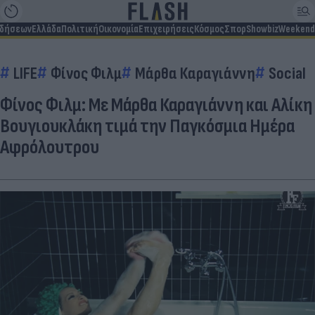
ιδήσεων
Ελλάδα
Πολιτική
Οικονομία
Επιχειρήσεις
Κόσμος
Σπορ
Showbiz
Weekend
LIFE
Φίνος Φιλμ
Μάρθα Καραγιάννη
Social
Φίνος Φιλμ: Mε Μάρθα Καραγιάννη και Αλίκη
Βουγιουκλάκη τιμά την Παγκόσμια Ημέρα
Αφρόλουτρου