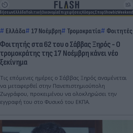
ιδήσεων
Ελλάδα
Πολιτική
Οικονομία
Επιχειρήσεις
Κόσμος
Σπορ
Showbiz
Weekend
Ελλάδα
17 Νοέμβρη
Τρομοκρατία
Φοιτητές
Φοιτητής στα 62 του ο Σάββας Ξηρός - Ο
τρομοκράτης της 17 Νοέμβρη κάνει νέο
ξεκίνημα
Τις επόμενες ημέρες ο Σάββας Ξηρός αναμένεται
να μεταφερθεί στην Πανεπιστημιούπολη
Ζωγράφου, προκειμένου να ολοκληρώσει την
εγγραφή του στο Φυσικό του ΕΚΠΑ.