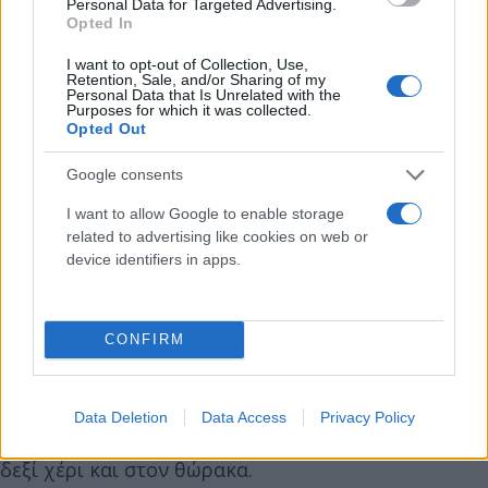
Personal Data for Targeted Advertising.
Opted In
στρατολόγησε φέρεται να είναι ο Δημήτρης
Κουφοντίνας. Ο Ξηρός ταυτόχρονα είχε επαφές με
I want to opt-out of Collection, Use,
Retention, Sale, and/or Sharing of my
αντιεξουσιαστικά στέκια στα Εξάρχεια, όπου
Personal Data that Is Unrelated with the
Purposes for which it was collected.
φαίνεται να ήλθε σε επαφές με άτομα που έχουν
Opted Out
καταγραφεί ως «συνήθεις ύποπτοι». Ταυτόχρονα
φέρεται να υπάρχει από την περίοδο 1983-1984
Google consents
τοποθέτησή του μέσω Κουφοντίνα στον
I want to allow Google to enable storage
«προθάλαμο» της «17 Νοέμβρη» και μάλιστα τότε
related to advertising like cookies on web or
συμμετείχε στη δολοφονία του αστυνομικού
device identifiers in apps.
Χρήστου Μάτη.
CONFIRM
Το Σάββατο 29 Ιουνίου 2002 εξερράγη στα χέρια
του αυτοσχέδιος εκρηκτικός μηχανισμός πριν από
την τοποθέτησή του. Ο Ξηρός νοσηλεύτηκε στον
Data Deletion
Data Access
Privacy Policy
Ευαγγελισμό με σοβαρά τραύματα στα μάτια, στο
δεξί χέρι και στον θώρακα.