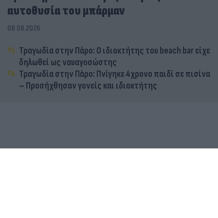
αυτοθυσία του μπάρμαν
08.08.2026
Τραγωδία στην Πάρο: Ο ιδιοκτήτης του beach bar είχε
δηλωθεί ως ναυαγοσώστης
Τραγωδία στην Πάρο: Πνίγηκε 4χρονο παιδί σε πισίνα
– Προσήχθησαν γονείς και ιδιοκτήτης