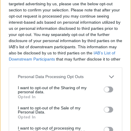
targeted advertising by us, please use the below opt-out
section to confirm your selection. Please note that after your
Ποιος είναι ο Σάββας Ξηρός
opt-out request is processed you may continue seeing
interest-based ads based on personal information utilized by
Ο Σάββς Ξηρός γεννήθηκε στις 30 Νοεμβρίου 1962
us or personal information disclosed to third parties prior to
στη Φλώρινα και είναι ο γιος του ιερέα
your opt-out. You may separately opt-out of the further
disclosure of your personal information by third parties on the
Τριαντάφυλλου και της Μοσχούλας. Εργαζόταν ως
IAB’s list of downstream participants. This information may
αγιογράφος και η κλίση του στην αγιογραφία τον
also be disclosed by us to third parties on the
IAB’s List of
οδήγησε στην Αθήνα, όπου εγκαταστάθηκε μόνιμα
Downstream Participants
that may further disclose it to other
στις αρχές της δεκαετίας του '80. Ως φοιτητής στην
third parties.
Πολυτεχνική Σχολή του Πανεπιστημίου
Please note that this website/app uses one or more Google
Personal Data Processing Opt Outs
Θεσσαλονίκης, εντάχθηκε στον χώρο της
services and may gather and store information including but
not limited to your visit or usage behaviour. You may click to
I want to opt-out of the Sharing of my
εξωκοινοβουλευτικής Αριστεράς.
personal data.
grant or deny consent to Google and its third-party tags to
Opted In
use your data for below specified purposes in below Google
Ήδη από το 1980 ενεργοποιήθηκε σε κύκλους των
consent section.
I want to opt-out of the Sale of my
Personal Data.
Εξαρχείων ενώ, σύμφωνα με πληροφορίες, τον
Opted In
προσέγγισαν άτομα που είχαν σχέση με τον
I want to opt-out of processing my
Επαναστατικό Λαϊκό Αγώνα. Ως άνθρωπος που τον