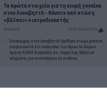
Τα πρώτα στοιχεία για τη νεκρή γυναίκα
στον Λυκαβηττό - Θάνατο από πτώση
«βλέπει» ο ιατροδικαστής
08.08.2026
ΚΏΣΤΑΣ ΠΑΠΑΔΌΠΟΥΛΟΣ
Συναγερμός στον Λυκαβηττό: Βρέθηκε πτώμα μέσα σε
σπηλιά κοντά στο εκκλησάκι των Αγίων Ισιδώρων
Κρήτη: Η ΕΛΑΣ διαψεύδει ότι τουρίστας ήθελε να
πληρώσει για να ασελγήσει σε ανήλικη