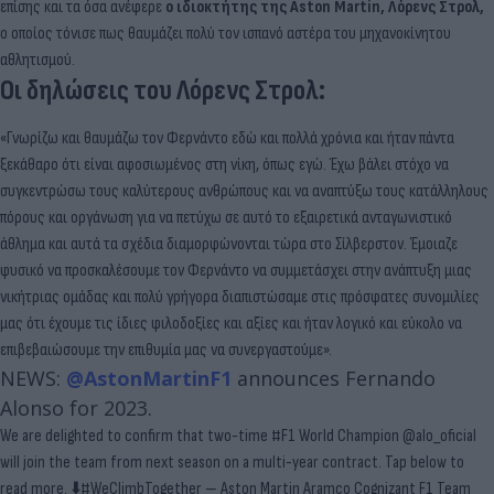
επίσης και τα όσα ανέφερε
ο ιδιοκτήτης της Aston Martin, Λόρενς Στρολ,
ο οποίος τόνισε πως θαυμάζει πολύ τον ισπανό αστέρα του μηχανοκίνητου
αθλητισμού.
Οι δηλώσεις του Λόρενς Στρολ:
«Γνωρίζω και θαυμάζω τον Φερνάντο εδώ και πολλά χρόνια και ήταν πάντα
ξεκάθαρο ότι είναι αφοσιωμένος στη νίκη, όπως εγώ. Έχω βάλει στόχο να
συγκεντρώσω τους καλύτερους ανθρώπους και να αναπτύξω τους κατάλληλους
πόρους και οργάνωση για να πετύχω σε αυτό το εξαιρετικά ανταγωνιστικό
άθλημα και αυτά τα σχέδια διαμορφώνονται τώρα στο Σίλβερστον. Έμοιαζε
φυσικό να προσκαλέσουμε τον Φερνάντο να συμμετάσχει στην ανάπτυξη μιας
νικήτριας ομάδας και πολύ γρήγορα διαπιστώσαμε στις πρόσφατες συνομιλίες
μας ότι έχουμε τις ίδιες φιλοδοξίες και αξίες και ήταν λογικό και εύκολο να
επιβεβαιώσουμε την επιθυμία μας να συνεργαστούμε».
NEWS:
@AstonMartinF1
announces Fernando
Alonso for 2023.
We are delighted to confirm that two-time
#F1
World Champion
@alo_oficial
will join the team from next season on a multi-year contract. Tap below to
read more. ⬇️
#WeClimbTogether
— Aston Martin Aramco Cognizant F1 Team