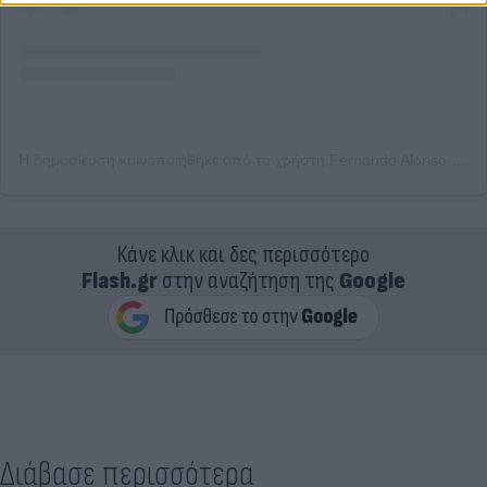
Η δημοσίευση κοινοποιήθηκε από το χρήστη Fernando Alonso (@fernandoalo_oficial)
Κάνε κλικ και δες περισσότερο
Flash.gr
στην αναζήτηση της
Google
Διάβασε περισσότερα