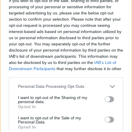
If you wish to opt-out of the sale, sharing to third parties, or
processing of your personal or sensitive information for
targeted advertising by us, please use the below opt-out
section to confirm your selection. Please note that after your
opt-out request is processed you may continue seeing
interest-based ads based on personal information utilized by
us or personal information disclosed to third parties prior to
your opt-out. You may separately opt-out of the further
Δείτε αυτή τη δημοσίευση στο Instagram.
disclosure of your personal information by third parties on the
IAB’s list of downstream participants. This information may
also be disclosed by us to third parties on the
IAB’s List of
Downstream Participants
that may further disclose it to other
third parties.
Please note that this website/app uses one or more Google
Personal Data Processing Opt Outs
services and may gather and store information including but
not limited to your visit or usage behaviour. You may click to
I want to opt-out of the Sharing of my
personal data.
grant or deny consent to Google and its third-party tags to
Opted In
use your data for below specified purposes in below Google
consent section.
I want to opt-out of the Sale of my
Personal Data.
Η δημοσίευση κοινοποιήθηκε από το χρήστη FORMULA 1® (@f1)
Opted In