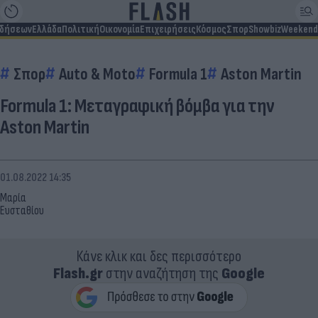
ιδήσεων
Ελλάδα
Πολιτική
Οικονομία
Επιχειρήσεις
Κόσμος
Σπορ
Showbiz
Weekend
Σπορ
Auto & Moto
Formula 1
Aston Martin
Formula 1: Μεταγραφική βόμβα για την
Aston Martin
01.08.2022 14:35
Μαρία
Ευσταθίου
Κάνε κλικ και δες περισσότερο
Flash.gr
στην αναζήτηση της
Google