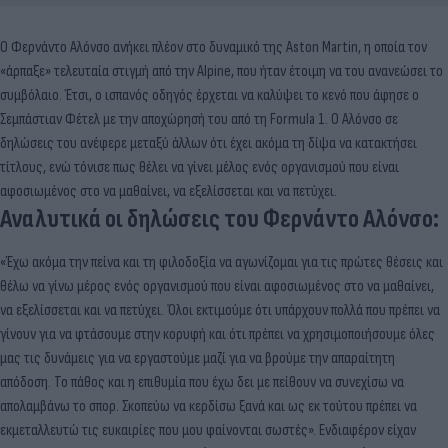
Ο Φερνάντο Αλόνσο ανήκει πλέον στο δυναμικό της Aston Martin, η οποία τον
«άρπαξε» τελευταία στιγμή από την Alpine, που ήταν έτοιμη να του ανανεώσει το
συμβόλαιο. Έτσι, ο ισπανός οδηγός έρχεται να καλύψει το κενό που άφησε ο
Σεμπάστιαν Φέτελ με την αποχώρησή του από τη Formula 1. Ο Αλόνσο σε
δηλώσεις του ανέφερε μεταξύ άλλων ότι έχει ακόμα τη δίψα να κατακτήσει
τίτλους, ενώ τόνισε πως θέλει να γίνει μέλος ενός οργανισμού που είναι
αφοσιωμένος στο να μαθαίνει, να εξελίσσεται και να πετύχει.
Αναλυτικά οι δηλώσεις του Φερνάντο Αλόνσο:
«Έχω ακόμα την πείνα και τη φιλοδοξία να αγωνίζομαι για τις πρώτες θέσεις και
θέλω να γίνω μέρος ενός οργανισμού που είναι αφοσιωμένος στο να μαθαίνει,
να εξελίσσεται και να πετύχει. Όλοι εκτιμούμε ότι υπάρχουν πολλά που πρέπει να
γίνουν για να φτάσουμε στην κορυφή και ότι πρέπει να χρησιμοποιήσουμε όλες
μας τις δυνάμεις για να εργαστούμε μαζί για να βρούμε την απαραίτητη
απόδοση. Το πάθος και η επιθυμία που έχω δει με πείθουν να συνεχίσω να
απολαμβάνω το σπορ. Σκοπεύω να κερδίσω ξανά και ως εκ τούτου πρέπει να
εκμεταλλευτώ τις ευκαιρίες που μου φαίνονται σωστές». Ενδιαφέρον είχαν