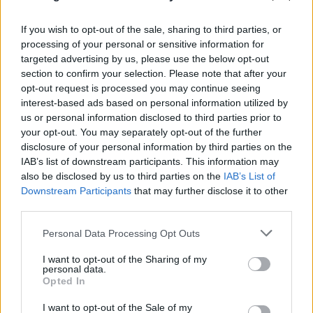
If you wish to opt-out of the sale, sharing to third parties, or
processing of your personal or sensitive information for
targeted advertising by us, please use the below opt-out
section to confirm your selection. Please note that after your
opt-out request is processed you may continue seeing
interest-based ads based on personal information utilized by
us or personal information disclosed to third parties prior to
your opt-out. You may separately opt-out of the further
disclosure of your personal information by third parties on the
IAB’s list of downstream participants. This information may
also be disclosed by us to third parties on the
IAB’s List of
Downstream Participants
that may further disclose it to other
Προκλητικός Φιντάν για το Κυπριακό: «Η
third parties.
ειρήνη οφείλεται στους Τούρκους
Please note that this website/app uses one or more Google
Personal Data Processing Opt Outs
στρατιώτες»
services and may gather and store information including but
not limited to your visit or usage behaviour. You may click to
I want to opt-out of the Sharing of my
08.08.2026
personal data.
grant or deny consent to Google and its third-party tags to
Opted In
use your data for below specified purposes in below Google
consent section.
I want to opt-out of the Sale of my