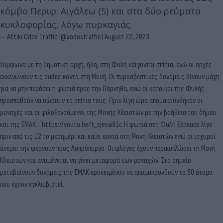
κόμβο Περιφ. Αιγάλεω (5) και στα δύο ρεύματα
κυκλοφορίας, λόγω πυρκαγιάς.
— Attiki Odos Traffic (@aodostraffic)
August 22, 2023
Σύμφωνα με τη δημοτική αρχή, ήδη, στη Φυλή καίγονται σπίτια, ενώ οι αρχές
εκκενώνουν τις οικίες κοντά στη Μονή. Οι πυροσβεστικές δυνάμεις δίνουν μάχη
για να μην περάσει η φωτιά προς την Πάρνηθα, ενώ οι κάτοικοι της Φυλής
προσπαθούν να σώσουν τα σπίτια τους. Πριν λίγη ώρα απομακρύνθηκαν οι
μοναχές και οι φιλοξενούμενοι της Μονής Κλειστών με την βοήθεια του δήμου
και της ΕΜΑΚ. https://youtu.be/t_sjeswli1c Η φωτιά στη Φυλή ξέσπασε λίγο
πριν από τις 12 το μεσημέρι και καίει κοντά στη Μονή Κλειστών ενώ οι ισχυροί
άνεμοι την φέρνουν προς Ασπρόπυργο. Οι φλόγες έχουν περικυκλώσει τη Μονή
Κλειστών και αναμένεται να γίνει μεταφορά των μοναχών. Στο σημείο
μεταβαίνουν δυνάμεις της ΕΜΑΚ προκειμένου να απομακρυνθούν τα 50 άτομα
που έχουν εγκλωβιστεί.