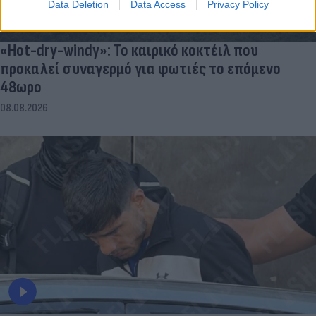
Data Deletion
Data Access
Privacy Policy
«Hot-dry-windy»: Το καιρικό κοκτέιλ που
προκαλεί συναγερμό για φωτιές το επόμενο
48ωρο
08.08.2026