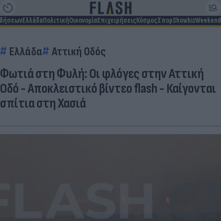
ιδήσεων
Ελλάδα
Πολιτική
Οικονομία
Επιχειρήσεις
Κόσμος
Σπορ
Showbiz
Weekend
Ελλάδα
Αττική Οδός
Φωτιά στη Φυλή: Οι φλόγες στην Αττική
Οδό - Αποκλειστικό βίντεο flash - Καίγονται
σπίτια στη Χασιά