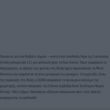
Πρόκειται για ένα δύσβατο σημείο – κοντά στην τοποθεσία Ρέμα της Γιαννούλας.
Εστάλη μήνυμα από 112 για εκκένωση προς τα Άνω Λιόσια. Όπως αναφέρουν οι
πληροφορίες, οι φλόγες της φωτιάς στη Φυλή έχουν περικυκλώσει τη Μονή
Κλειστών και αναμένεται να γίνει μεταφορά των μοναχών.
Εντωμεταξύ, λόγω
της πυρκαγιάς στη Φυλή, ο ΕΔΣΝΑ αποφάσισε το προσωρινό κλείσιμο της
χωματερής, κατόπιν απόφασης του Ειδικού Διαβαθμιδικού Συνδέσμου Νομού
Αττικής. Ήδη ο Δήμος Χαλανδρίου εξέδωσε ανακοίνωσε προς τους πολίτες
αναφέροντας τα ακόλουθα: