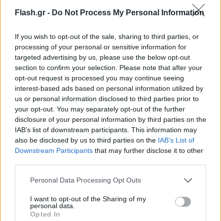
το αεροπλάνο προτού αυτό βυθιστεί και ένα
ταχύπλοο που έπλεε στην περιοχή τους
Flash.gr -
Do Not Process My Personal Information
περισυνέλεξε, ενώ στη συνέχεια τους παρέλαβε
If you wish to opt-out of the sale, sharing to third parties, or
σκάφος του Λιμενικού.
processing of your personal or sensitive information for
targeted advertising by us, please use the below opt-out
section to confirm your selection. Please note that after your
opt-out request is processed you may continue seeing
interest-based ads based on personal information utilized by
us or personal information disclosed to third parties prior to
your opt-out. You may separately opt-out of the further
disclosure of your personal information by third parties on the
IAB’s list of downstream participants. This information may
also be disclosed by us to third parties on the
IAB’s List of
Downstream Participants
that may further disclose it to other
third parties.
Please note that this website/app uses one or more Google
Personal Data Processing Opt Outs
services and may gather and store information including but
not limited to your visit or usage behaviour. You may click to
I want to opt-out of the Sharing of my
personal data.
grant or deny consent to Google and its third-party tags to
Opted In
use your data for below specified purposes in below Google