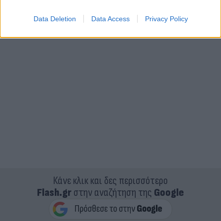
μεταδίδει το Αθηναϊκό Πρακτορείο Ειδήσεων.
Data Deletion
Data Access
Privacy Policy
Κάνε κλικ και δες περισσότερο
Flash.gr
στην αναζήτηση της
Google