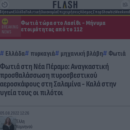
ιδήσεων
Ελλάδα
Πολιτική
Οικονομία
Επιχειρήσεις
Κόσμος
Σπορ
Showbiz
Weekend
Φωτιά τώρα στο Λασίθι - Μήνυμα
BREAKING
ετοιμότητας από το 112
NEWS
Ελλάδα
πυρκαγιά
μηχανική βλάβη
Φωτιά
Φωτιά στη Νέα Πέραμο: Αναγκαστική
προσθαλάσσωση πυροσβεστικού
αεροσκάφους στη Σαλαμίνα - Καλά στην
υγεία τους οι πιλότοι
05.08.2022 12:26
Έλλη
Κομνηνού