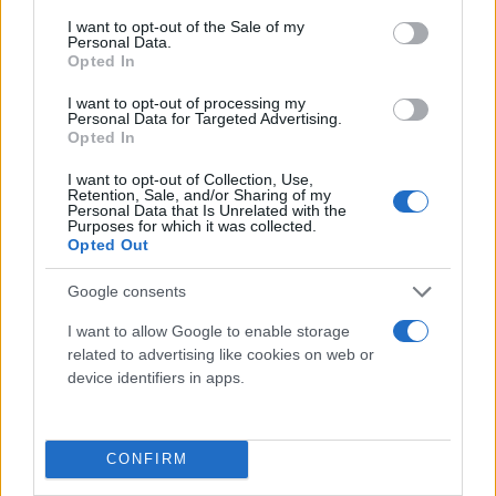
consent section.
I want to opt-out of the Sale of my
Personal Data.
Opted In
I want to opt-out of processing my
Personal Data for Targeted Advertising.
Opted In
I want to opt-out of Collection, Use,
Retention, Sale, and/or Sharing of my
Personal Data that Is Unrelated with the
Purposes for which it was collected.
Opted Out
Google consents
I want to allow Google to enable storage
related to advertising like cookies on web or
Οι πιλότοι, φέρουν ελαφρά τραύματα και
device identifiers in apps.
εξετάζονται από ιατρούς. Δύο σκάφη του Λιμενικού
κατέφθασαν στο σημείο της πτώσης και
συμμετέχουν στις έρευνες για τα αίτια που
CONFIRM
οδήγησαν στην πτώση του αεροσκάφους, όπως