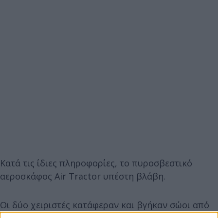
Κατά τις ίδιες πληροφορίες, το πυροσβεστικό
αεροσκάφος Air Tractor υπέστη βλάβη.
Οι δύο χειριστές κατάφεραν και βγήκαν σώοι από