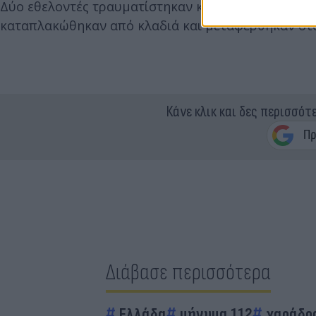
Δύο εθελοντές τραυματίστηκαν κατά την προσπάθει
καταπλακώθηκαν από κλαδιά και μεταφέρθηκαν στο 
Κάνε κλικ και δες περισσότ
Διάβασε περισσότερα
Ελλάδα
μήνυμα 112
χαράδρ