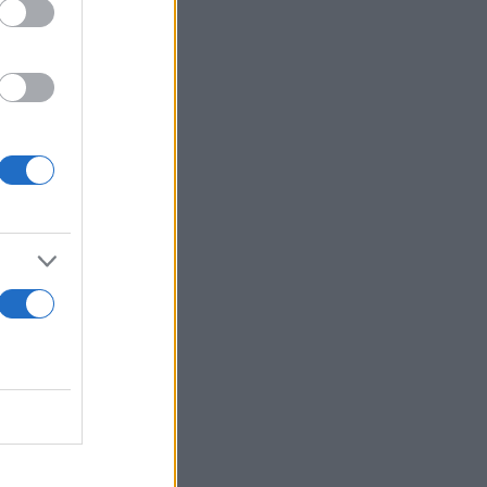
ς
και 5
πόρων
α εναέριο
 ΟΤΑ.