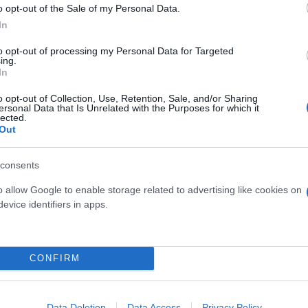
26 πυροσβέστες με 1 ομάδα πεζοπόρου τμήματο
o opt-out of the Sale of my Personal Data.
In
 και Θράκης 43 πυροσβέστες με 3 ομάδες πεζο
to opt-out of processing my Personal Data for Targeted
ing.
In
o opt-out of Collection, Use, Retention, Sale, and/or Sharing
ροσκάφη και 6 ελικόπτερα
εκ των οποίων το ένα γι
ersonal Data that Is Unrelated with the Purposes for which it
lected.
Out
consents
ηνικός Στρατός, υδροφόρες και μηχανήματα έργου
o allow Google to enable storage related to advertising like cookies on
evice identifiers in apps.
eature=youtu.be
CONFIRM
Data Deletion
Data Access
Privacy Policy