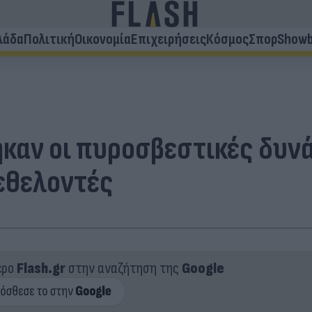
λάδα
Πολιτική
Οικονομία
Επιχειρήσεις
Κόσμος
Σπορ
Showb
καν οι πυροσβεστικές δυνά
 εθελοντές
ερο
Flash.gr
στην αναζήτηση της
Google