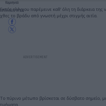
Κομνηνού
Εκτός ελέγχου παρέμεινε καθ’ όλη τη διάρκεια της
11.08.2022 07:58
χθες το βράδυ από γνωστή μέχρι στιγμής αιτία.
Το πύρινο μέτωπο βρίσκεται σε δύσβατο σημείο, μ
τμήματα.