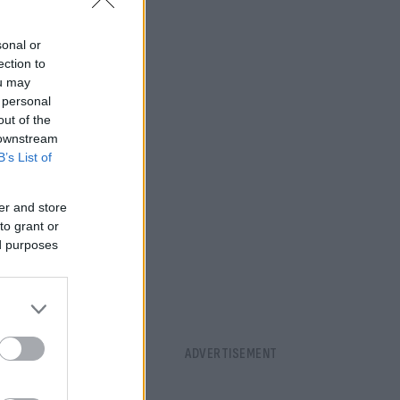
sonal or
ά θα τεθεί
ection to
ou may
 personal
out of the
λά για να
 downstream
B’s List of
er and store
to grant or
ed purposes
βάλας.