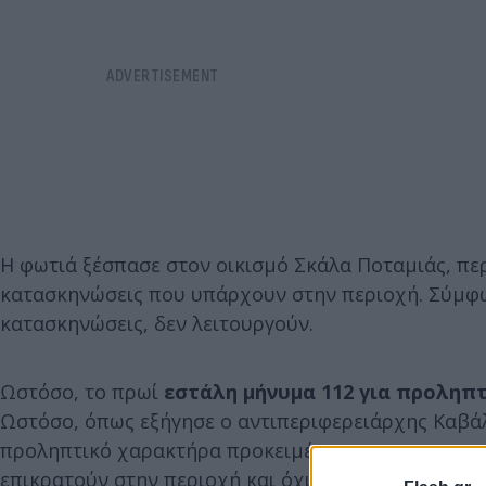
Η φωτιά ξέσπασε στον οικισμό Σκάλα Ποταμιάς, περ
κατασκηνώσεις που υπάρχουν στην περιοχή. Σύμφων
κατασκηνώσεις, δεν λειτουργούν.
Ωστόσο, το πρωί
εστάλη μήνυμα 112 για προληπτ
Ωστόσο, όπως εξήγησε ο αντιπεριφερειάρχης Καβάλ
προληπτικό χαρακτήρα προκειμένου να προστατευτ
επικρατούν στην περιοχή και όχι γιατί κινδυνεύει ο