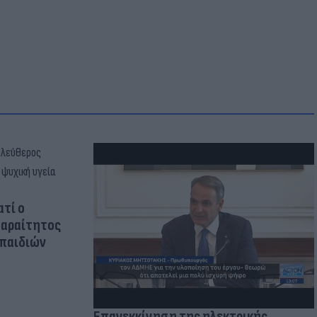
ατί ο
παραίτητος
 παιδιών
Επανεκκίνηση της ηλεκτρικής