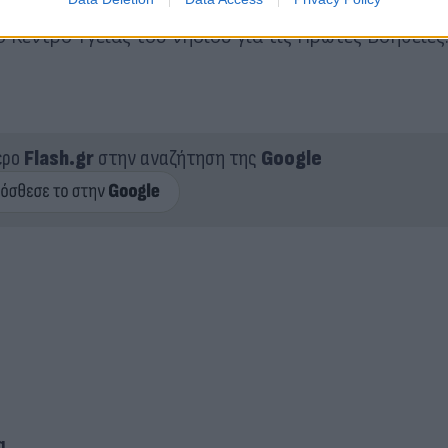
α διάνοιξης ζωνών. Τη στιγμή που έκοβαν δέντρα
Κέντρο Υγείας του νησιού για τις Πρώτες Βοήθειες
ερο
Flash.gr
στην αναζήτηση της
Google
α