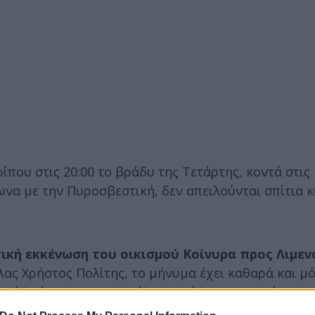
ίπου στις 20:00 το βράδυ της Τετάρτης, κοντά στις
α με την Πυροσβεστική, δεν απειλούνται σπίτια κα
ική εκκένωση του οικισμού Κοίνυρα προς Λιμεν
ας Χρήστος Πολίτης, το μήνυμα έχει καθαρά και μ
ούν κάτοικοι και τουρίστες από τους πυκνούς καπ
 οικισμός από τη φωτιά.