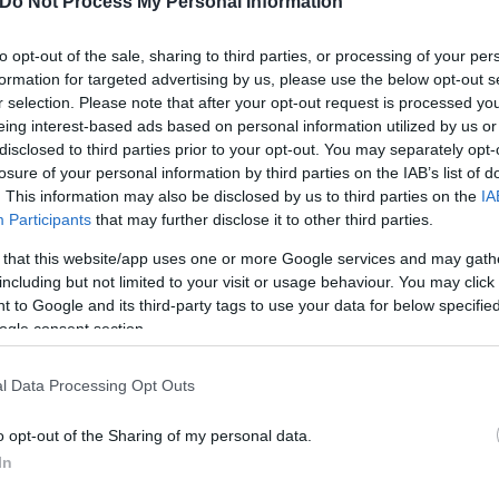
Do Not Process My Personal Information
to opt-out of the sale, sharing to third parties, or processing of your per
τοποιός
εμφανίστηκε αισιόδοξος ότι σήμερα η φωτι
formation for targeted advertising by us, please use the below opt-out s
 και τον Πέτρο Κιρκιλή.
r selection. Please note that after your opt-out request is processed y
eing interest-based ads based on personal information utilized by us or
disclosed to third parties prior to your opt-out. You may separately opt-
τος Πυρήνας,
ανέφερε ότι η φωτιά ξέσπασε πολύ ψη
losure of your personal information by third parties on the IAB’s list of
. This information may also be disclosed by us to third parties on the
IA
Participants
that may further disclose it to other third parties.
 that this website/app uses one or more Google services and may gath
νάμεις ενισχύθηκαν.
including but not limited to your visit or usage behaviour. You may click 
 to Google and its third-party tags to use your data for below specifi
ogle consent section.
δες πεζοπόρων τμημάτων και 33 οχήματα,
ων που μετέβησαν ακτοπλοϊκώς από Κεραμωτή Κα
l Data Processing Opt Outs
o opt-out of the Sharing of my personal data.
In