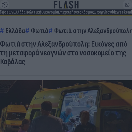
ιδήσεων
Ελλάδα
Πολιτική
Οικονομία
Επιχειρήσεις
Κόσμος
Σπορ
Showbiz
Weekend
Ελλάδα
Φωτιά
Φωτιά στην Αλεξανδρούπολ
Φωτιά στην Αλεξανδρούπολη: Εικόνες από
τη μεταφορά νεογνών στο νοσοκομείο της
Καβάλας