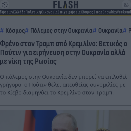
ιδήσεων
Ελλάδα
Πολιτική
Οικονομία
Επιχειρήσεις
Κόσμος
Σπορ
Showbiz
Weekend
Κόσμος
Πόλεμος στην Ουκρανία
Ουκρανία
Φρένο στον Τραμπ από Κρεμλίνο: Θετικός ο
Πούτιν για ειρήνευση στην Ουκρανία αλλά
με νίκη της Ρωσίας
Ο πόλεμος στην Ουκρανία δεν μπορεί να επιλυθεί
γρήγορα, ο Πούτιν θέλει απευθείας συνομιλίες με
το Κίεβο διαμηνύει το Κρεμλίνο στον Τραμπ.