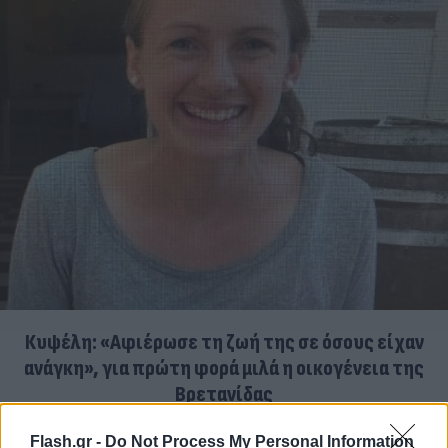
Κυψέλη: «Αφιέρωσε τη ζωή της σε όσους είχαν
ανάγκη», για πρώτη φορά μιλά η οικογένεια της
Βρετανίδας
06.08.2026
ΜΑΡΊΑ ΚΑΤΡΙΝΆΚΗ
Flash.gr -
Do Not Process My Personal Information