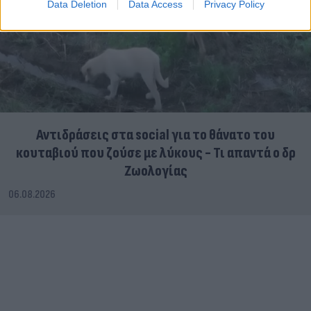
Data Deletion
Data Access
Privacy Policy
Αντιδράσεις στα social για το θάνατο του
κουταβιού που ζούσε με λύκους - Τι απαντά ο δρ
Ζωολογίας
06.08.2026