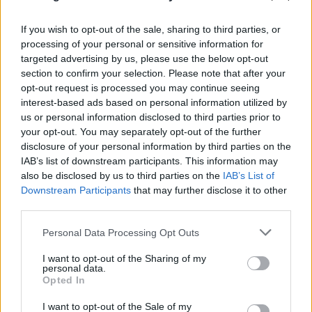
If you wish to opt-out of the sale, sharing to third parties, or
processing of your personal or sensitive information for
targeted advertising by us, please use the below opt-out
section to confirm your selection. Please note that after your
opt-out request is processed you may continue seeing
interest-based ads based on personal information utilized by
us or personal information disclosed to third parties prior to
your opt-out. You may separately opt-out of the further
disclosure of your personal information by third parties on the
IAB’s list of downstream participants. This information may
also be disclosed by us to third parties on the
IAB’s List of
Downstream Participants
that may further disclose it to other
third parties.
Please note that this website/app uses one or more Google
Personal Data Processing Opt Outs
services and may gather and store information including but
not limited to your visit or usage behaviour. You may click to
I want to opt-out of the Sharing of my
personal data.
grant or deny consent to Google and its third-party tags to
Opted In
use your data for below specified purposes in below Google
consent section.
I want to opt-out of the Sale of my