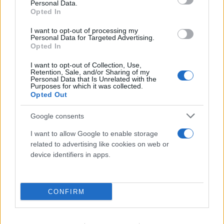
Personal Data.
Opted In
Πωλήτρια σε βρετανικό αεροδρόμιο η 46χρονη
I want to opt-out of processing my
Personal Data for Targeted Advertising.
που κατηγορείται για την υπόθεση της Marfin
Opted In
06.08.2026
ΕΛΈΝΗ ΚΑΡΑΘΆΝΟΥ
I want to opt-out of Collection, Use,
Retention, Sale, and/or Sharing of my
Personal Data that Is Unrelated with the
Purposes for which it was collected.
Opted Out
Google consents
I want to allow Google to enable storage
related to advertising like cookies on web or
device identifiers in apps.
CONFIRM