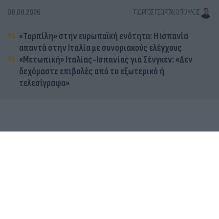
08.08.2026
ΓΙΏΡΓΟΣ ΓΕΩΡΓΑΚΌΠΟΥΛΟΣ
«Τορπίλη» στην ευρωπαϊκή ενότητα: Η Ισπανία
απαντά στην Ιταλία με συνοριακούς ελέγχους
«Μετωπική» Ιταλίας-Ισπανίας για Σένγκεν: «Δεν
δεχόμαστε επιβολές από το εξωτερικό ή
τελεσίγραφα»