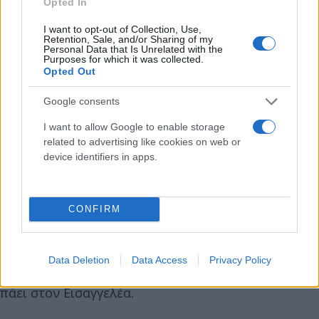
Opted In
I want to opt-out of Collection, Use,
Yπεβλήθη σε επέμβαση, ωστόσο, δεν κατέστη
Retention, Sale, and/or Sharing of my
Personal Data that Is Unrelated with the
εφικτό να αφαιρεθεί η σφαίρα και εκτιμάται πως θα
Purposes for which it was collected.
Opted Out
αποβληθεί από τον οργανισμό του. Τα τραύματά
του δέχθηκαν φροντίδα και χρειάστηκε να του
Google consents
κάνουν συνολικά 14 ράμματα, δέκα στο
I want to allow Google to enable storage
μεγαλύτερο τραύμα και 4 στο μικρότερο.
related to advertising like cookies on web or
device identifiers in apps.
Η κατάσταση του ζώου κρίνεται αυτήν την ώρα
καλή και οι αγανακτισμένοι από το περιστατικό
CONFIRM
πολίτες ζητούν όσες είναι δυνατόν περισσότερες
πληροφορίες για το συμβάν.Οι άνθρωποι που το
βρήκαν και το μετέφεραν στον κτηνίατρο έχουν
Data Deletion
Data Access
Privacy Policy
δώσει κατάθεση στην Αστυνομία και ο φάκελος θα
πάει στον Εισαγγελέα.