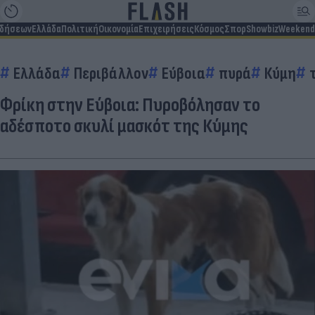
ιδήσεων
Ελλάδα
Πολιτική
Οικονομία
Επιχειρήσεις
Κόσμος
Σπορ
Showbiz
Weekend
Ελλάδα
Περιβάλλον
Εύβοια
πυρά
Κύμη
Φρίκη στην Εύβοια: Πυροβόλησαν το
αδέσποτο σκυλί μασκότ της Κύμης