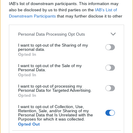
Οι δύο τους φέρεται να έμειναν και σε AirBnB που
IAB’s list of downstream participants. This information may
είχε μισθώσει ο ίδιος.
also be disclosed by us to third parties on the
IAB’s List of
Downstream Participants
that may further disclose it to other
third parties.
Κατά τις ίδιες πληροφορίες, ο εν λόγω καθηγητής
Please note that this website/app uses one or more Google
Personal Data Processing Opt Outs
είναι ιδιαίτερα γνωστός στην τοπική κοινωνία.
services and may gather and store information including but
not limited to your visit or usage behaviour. You may click to
I want to opt-out of the Sharing of my
personal data.
grant or deny consent to Google and its third-party tags to
Αστυνομικοί της Ασφάλειας Ηρακλείου
Opted In
use your data for below specified purposes in below Google
προχώρησαν σε έρευνα τόσο στην οικία του
consent section.
I want to opt-out of the Sale of my
63χρονου και στο αυτοκίνητό του όσο και στο
Personal Data.
Opted In
γραφείο του εντός του σχολείου.
I want to opt-out of processing my
Personal Data for Targeted Advertising.
Opted In
I want to opt-out of Collection, Use,
Retention, Sale, and/or Sharing of my
Personal Data that Is Unrelated with the
Purposes for which it was collected.
Opted Out