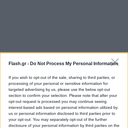
Ταξίδευαν στην ίδια καμπίνα
Flash.gr -
Do Not Process My Personal Information
Σύμφωνα με ασφαλείς πληροφορίες του Cretalive,
ο 63χρονος ανέλαβε με δική του πρωτοβουλία να
If you wish to opt-out of the sale, sharing to third parties, or
συνοδεύσει την ανήλικη στην Αθήνα για τα
processing of your personal or sensitive information for
targeted advertising by us, please use the below opt-out
σεμινάρια πολεμικών τεχνών. Το κορίτσι φέρεται
section to confirm your selection. Please note that after your
να κατήγγειλε ότι αρχικώς γνώριζε ότι μαζί του θα
opt-out request is processed you may continue seeing
ταξίδευαν για τον ίδιο σκοπό και άλλα δύο
interest-based ads based on personal information utilized by
us or personal information disclosed to third parties prior to
κορίτσια. Τελικά, βρέθηκε να ταξιδεύει μόνο με τον
your opt-out. You may separately opt-out of the further
καθηγητή, οι δύο τους σε μία τετράκλινη καμπίνα.
disclosure of your personal information by third parties on the