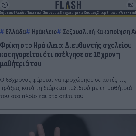
ιδήσεων
Ελλάδα
Πολιτική
Οικονομία
Επιχειρήσεις
Κόσμος
Σπορ
Showbiz
Weekend
Ελλάδα
Ηράκλειο
Σεξουαλική Κακοποίηση Α
Φρίκη στο Ηράκλειο: Διευθυντής σχολείου
κατηγορείται ότι ασέλγησε σε 16χρονη
μαθήτριά του
Ο 63χρονος φέρεται να προχώρησε σε αυτές τις
πράξεις κατά τη διάρκεια ταξιδιού με τη μαθήτριά
του στο πλοίο και στο σπίτι του.