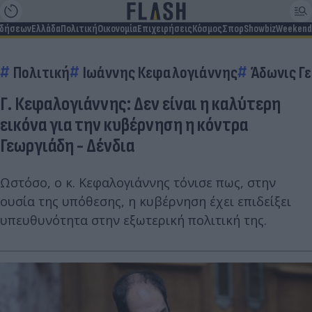
ιδήσεων
Ελλάδα
Πολιτική
Οικονομία
Επιχειρήσεις
Κόσμος
Σπορ
Showbiz
Weekend
Πολιτική
Ιωάννης Κεφαλογιάννης
Άδωνις Γ
Γ. Κεφαλογιάννης: Δεν είναι η καλύτερη
εικόνα για την κυβέρνηση η κόντρα
Γεωργιάδη - Δένδια
Ωστόσο, ο κ. Κεφαλογιάννης τόνισε πως, στην
ουσία της υπόθεσης, η κυβέρνηση έχει επιδείξει
υπευθυνότητα στην εξωτερική πολιτική της.