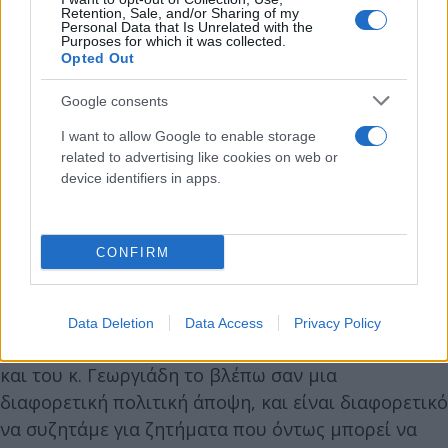
Retention, Sale, and/or Sharing of my
Personal Data that Is Unrelated with the
Purposes for which it was collected.
Opted Out
Google consents
Διαφορετικές κλίμακες προβλημάτων
I want to allow Google to enable storage
Ερωτηθείς για τη συσσώρευση «κακών εικόνων»
related to advertising like cookies on web or
που αφορούν θέματα όπως ο ΟΠΕΚΕΠΕ, η δημόσια
device identifiers in apps.
αντιπαράθεση υπουργών για εθνικά θέματα, και τα
Τέμπη, ο κ. Κεφαλογιάννης διαχώρισε τις
CONFIRM
περιπτώσεις.
«Είναι διαφορετική κλίμακα», απάντησε,
Data Deletion
Data Access
Privacy Policy
προσθέτοντας ότι «το χθεσινό μεταξύ του κ. Δένδια
και του κ. Γεωργιάδη το βλέπω σαν μια
διαφορετική πολιτική άποψη, και είναι διαφορετικό
να συζητάμε για ζητήματα που όντως μπορεί να