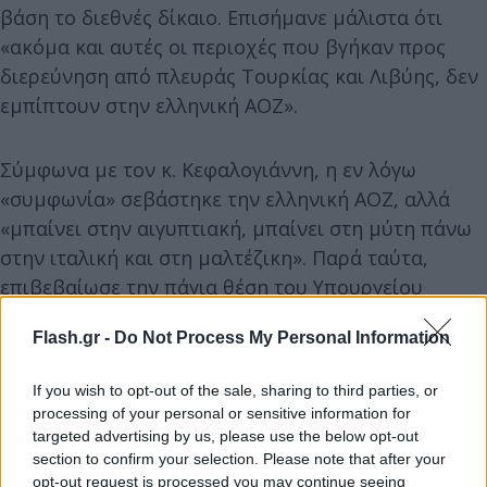
βάση το διεθνές δίκαιο. Επισήμανε μάλιστα ότι
«ακόμα και αυτές οι περιοχές που βγήκαν προς
διερεύνηση από πλευράς Τουρκίας και Λιβύης, δεν
εμπίπτουν στην ελληνική ΑΟΖ».
Σύμφωνα με τον κ. Κεφαλογιάννη, η εν λόγω
«συμφωνία» σεβάστηκε την ελληνική ΑΟΖ, αλλά
«μπαίνει στην αιγυπτιακή, μπαίνει στη μύτη πάνω
στην ιταλική και στη μαλτέζικη». Παρά ταύτα,
επιβεβαίωσε την πάγια θέση του Υπουργείου
Εξωτερικών: «πολύ ορθά το υπουργείο Εξωτερικών
Flash.gr -
Do Not Process My Personal Information
έχει πει ότι δεν θα δεχτούμε καμία παράβαση».
If you wish to opt-out of the sale, sharing to third parties, or
processing of your personal or sensitive information for
targeted advertising by us, please use the below opt-out
section to confirm your selection. Please note that after your
opt-out request is processed you may continue seeing