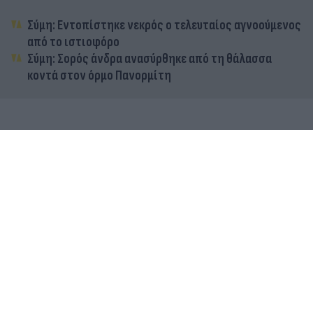
Σύμη: Εντοπίστηκε νεκρός ο τελευταίος αγνοούμενος
από το ιστιοφόρο
Σύμη: Σορός άνδρα ανασύρθηκε από τη θάλασσα
κοντά στον όρμο Πανορμίτη