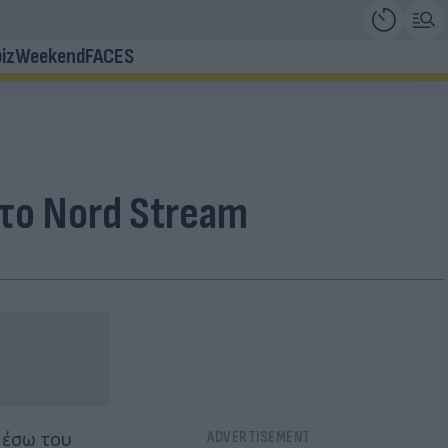
iz
Weekend
FACES
το Nord Stream
μέσω του