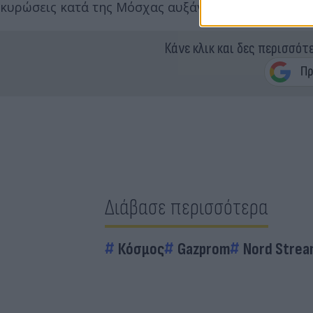
κυρώσεις κατά της Μόσχας αυξάνεται συνεχώς.
Κάνε κλικ και δες περισσότ
Διάβασε περισσότερα
Κόσμος
Gazprom
Nord Strea