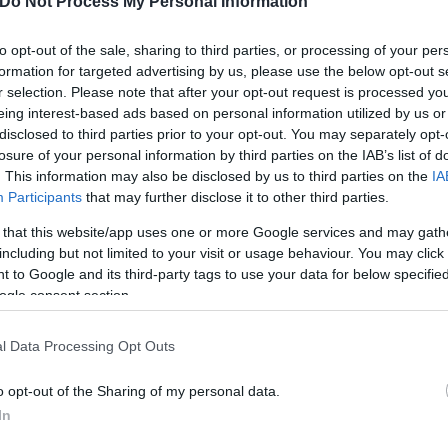
Do Not Process My Personal Information
to opt-out of the sale, sharing to third parties, or processing of your per
ν από τη Δύση μετά την εισβολή της Ρωσίας στην Ο
formation for targeted advertising by us, please use the below opt-out s
του Nord Stream 1. Οι Βρυξέλλες λένε ότι αυτό είν
r selection. Please note that after your opt-out request is processed y
eing interest-based ads based on personal information utilized by us or
ί το φυσικό αέριο ως οικονομικό όπλο για αντίποι
disclosed to third parties prior to your opt-out. You may separately opt-
losure of your personal information by third parties on the IAB’s list of
. This information may also be disclosed by us to third parties on the
IA
πόφαση των G7 για επιβολή πλαφόν στην τιμή του ρ
Participants
that may further disclose it to other third parties.
ση της Μόσχας, και την ανακοίνωση της Κομισιόν γ
 that this website/app uses one or more Google services and may gath
including but not limited to your visit or usage behaviour. You may click 
 to Google and its third-party tags to use your data for below specifi
ogle consent section.
l Data Processing Opt Outs
 για απροσδιόριστο χρονικό διάστημα κινδυνεύει 
 Αναλυτές εκτιμούν ότι η κίνηση αυτή από την πλε
o opt-out of the Sharing of my personal data.
 που επικαλείται αλλά με στρατηγική κίνηση απέναν
In