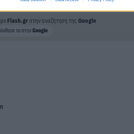
ερο
Flash.gr
στην αναζήτηση της
Google
m