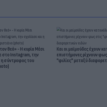
τον θεό» - Η κυρία Μέσι
Και οι μαϊμούδες έχουν κατ
 στο Instagram, την
επιστήμονες ρίχνουν φως
ι η σύντροφος του
"φιλίες" μεταξύ διαφορε
hoto)