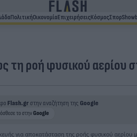
λάδα
Πολιτική
Οικονομία
Επιχειρήσεις
Κόσμος
Σπορ
Showb
ς τη ροή φυσικού αερίου σ
ερο
Flash.gr
στην αναζήτηση της
Google
σκευής για αποκατάσταση της ροής φυσικού αερίου 