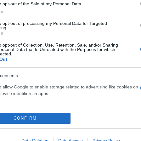
o opt-out of the Sale of my Personal Data.
In
ς αγωγός για την προμήθεια φυσικού αερίου από τη
to opt-out of processing my Personal Data for Targeted
α Ιουνίου και από τα τέλη Ιουλίου λειτουργεί μόλι
ing.
In
όν 170 εκατομμύρια κυβικά μέτρα την ημέρα. Η Μόσ
ά στις κυρώσεις, οι οποίες έχουν προκαλέσει προβ
o opt-out of Collection, Use, Retention, Sale, and/or Sharing
ersonal Data that Is Unrelated with the Purposes for which it
ών αερίου της Siemens».
lected.
Out
consents
o allow Google to enable storage related to advertising like cookies on
evice identifiers in apps.
παίνουμε στην πιο κρίσιμη καμπή της διαμάχης με
ι πλέον είναι εμφανής ο φόβος έντονων κοινωνικών
.
CONFIRM
 εξαντλείται και ο κίνδυνος να αρχίσουν να αμφισ
Data Deletion
Data Access
Privacy Policy