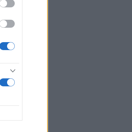
 Ρωσία προς
ς στο 20%
χα τόνισε
λήματα στη
 τη Ρωσία
βητούν τις