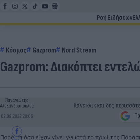
Ροή Ειδήσεων
Ελ
Κόσμος
Gazprom
Nord Stream
Gazprom: Διακόπτει εντελώ
Παναγιώτης
Κάνε κλικ και δες περισσότ
Αλεξανδρόπουλος
02.09.2022 20:06
Παρά τα όσα είχαν γίνει γνωστά το πρωί της Παρα