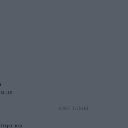
α
ει με
α
στηκε και