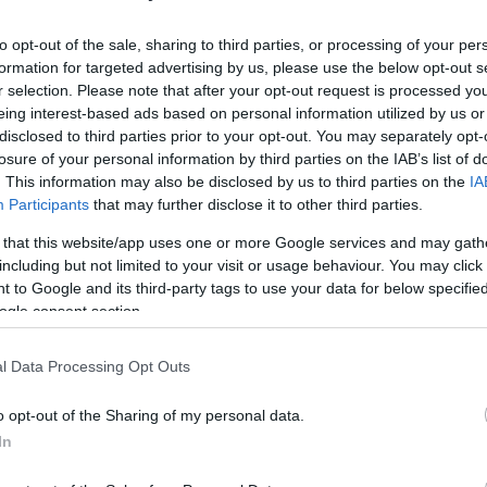
to opt-out of the sale, sharing to third parties, or processing of your per
Ηλίας
formation for targeted advertising by us, please use the below opt-out s
Λιβάνιος
r selection. Please note that after your opt-out request is processed y
ις 27 Ιουλίου
eing interest-based ads based on personal information utilized by us or
disclosed to third parties prior to your opt-out. You may separately opt-
losure of your personal information by third parties on the IAB’s list of
. This information may also be disclosed by us to third parties on the
IA
Participants
that may further disclose it to other third parties.
Ηλίας
 that this website/app uses one or more Google services and may gath
Λιβάνιος
including but not limited to your visit or usage behaviour. You may click 
ις 26 Ιουλίου
 to Google and its third-party tags to use your data for below specifi
ogle consent section.
l Data Processing Opt Outs
o opt-out of the Sharing of my personal data.
Ηλίας
In
Λιβάνιος
ις 25 Ιουλίου