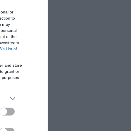
sonal or
ection to
ou may
 personal
out of the
 downstream
B’s List of
er and store
to grant or
ed purposes