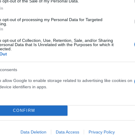
o opt-out of the Sale of my Personal Data.
In
to opt-out of processing my Personal Data for Targeted
ing.
In
Ηλίας
o opt-out of Collection, Use, Retention, Sale, and/or Sharing
Λιβάνιος
ersonal Data that Is Unrelated with the Purposes for which it
ις 24 Ιουλίου
lected.
Out
consents
o allow Google to enable storage related to advertising like cookies on
Ηλίας
evice identifiers in apps.
Λιβάνιος
ις 21 Ιουλίου
CONFIRM
Data Deletion
Data Access
Privacy Policy