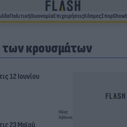
λάδα
Πολιτική
Οικονομία
Επιχειρήσεις
Κόσμος
Σπορ
Showb
 των κρουσμάτων
ις 12 Ιουνίου
Ηλίας
Λιβάνιος
ις 23 Μαϊού