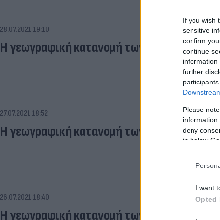
If you wish 
28.07.2021 19:10
sensitive in
confirm you
Η γεωγραφική κατανομή των κρουσμάτων στ
continue se
information 
further disc
participants
Downstream 
Please note
27.07.2021 18:52
information 
Η γεωγραφική κατανομή των κρουσμάτων στ
deny consent
in below Go
Persona
I want t
26.07.2021 18:40
Opted 
Η γεωγραφική κατανομή των κρουσμάτων στ