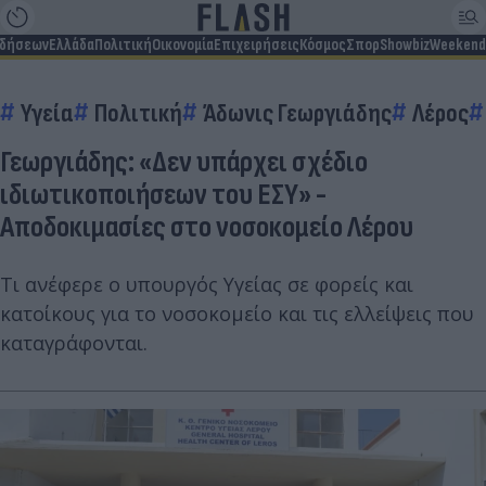
ιδήσεων
Ελλάδα
Πολιτική
Οικονομία
Επιχειρήσεις
Κόσμος
Σπορ
Showbiz
Weekend
Υγεία
Πολιτική
Άδωνις Γεωργιάδης
Λέρος
Γεωργιάδης: «Δεν υπάρχει σχέδιο
ιδιωτικοποιήσεων του ΕΣΥ» -
Αποδοκιμασίες στο νοσοκομείο Λέρου
Τι ανέφερε ο υπουργός Υγείας σε φορείς και
κατοίκους για το νοσοκομείο και τις ελλείψεις που
καταγράφονται.