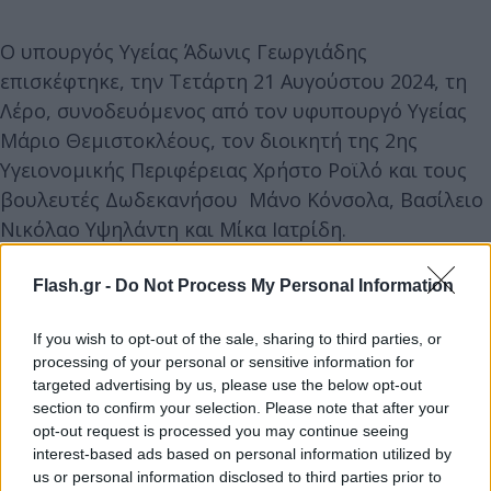
Ο υπουργός Υγείας Άδωνις Γεωργιάδης
επισκέφτηκε, την Τετάρτη 21 Αυγούστου 2024, τη
Λέρο, συνοδευόμενος από τον υφυπουργό Υγείας
Μάριο Θεμιστοκλέους, τον διοικητή της 2ης
Υγειονομικής Περιφέρειας Χρήστο Ροϊλό και τους
βουλευτές Δωδεκανήσου Μάνο Κόνσολα, Βασίλειο
Νικόλαο Υψηλάντη και Μίκα Ιατρίδη.
Ο κ. Γεωργιάδης επισκέφτηκε το Γενικό
Flash.gr -
Do Not Process My Personal Information
Νοσοκομείο Λέρου όπου πραγματοποιήθηκε
If you wish to opt-out of the sale, sharing to third parties, or
συνάντηση εργασίας με θέμα τη λειτουργία του
processing of your personal or sensitive information for
νοσοκομείου. Στη σύσκεψη αυτή συμμετείχαν ο
targeted advertising by us, please use the below opt-out
Μάριος Θεμιστοκλέους, ο Χρήστος Ροϊλός, ο
section to confirm your selection. Please note that after your
opt-out request is processed you may continue seeing
διοικητής του Γ.Ν. Λέρου Νικόλαος Φανιός, οι
interest-based ads based on personal information utilized by
Μάνος Κόνσολας, Βασίλειος Νικόλαος Υψηλάντης,
us or personal information disclosed to third parties prior to