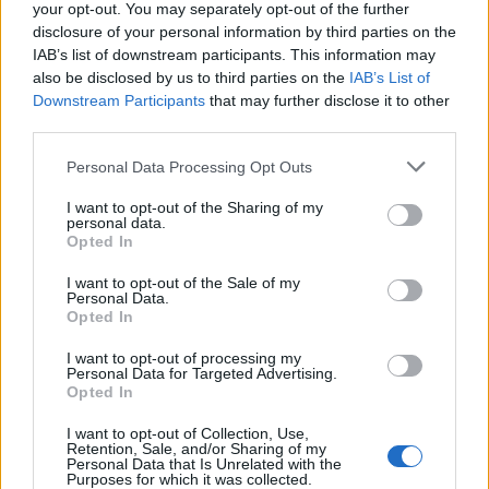
Μίκα Ιατρίδη καθώς και ο πρόεδρος του Ιατρικού
your opt-out. You may separately opt-out of the further
Συλλόγου Λέρου και εκπρόσωποι των εργαζομένων.
disclosure of your personal information by third parties on the
IAB’s list of downstream participants. This information may
also be disclosed by us to third parties on the
IAB’s List of
Στη συνέχεια, ο υπουργός συναντήθηκε με τον
Downstream Participants
that may further disclose it to other
δήμαρχο Λέρου Τιμόθεο Κωττάκη και τον δήμαρχο
third parties.
Πάτμου Νικήτα Τσαμπαλάκη.
Please note that this website/app uses one or more Google
Personal Data Processing Opt Outs
services and may gather and store information including but
not limited to your visit or usage behaviour. You may click to
I want to opt-out of the Sharing of my
Ένα από τα βίντεο που ανέβηκαν στο Χ από την
personal data.
grant or deny consent to Google and its third-party tags to
Opted In
«θερμή» υποδοχή στον υπουργό Υγείας έξω από το
use your data for below specified purposes in below Google
νοσοκομείο Λέρου:
consent section.
I want to opt-out of the Sale of my
Personal Data.
Opted In
I want to opt-out of processing my
Personal Data for Targeted Advertising.
Opted In
I want to opt-out of Collection, Use,
Retention, Sale, and/or Sharing of my
Personal Data that Is Unrelated with the
Purposes for which it was collected.