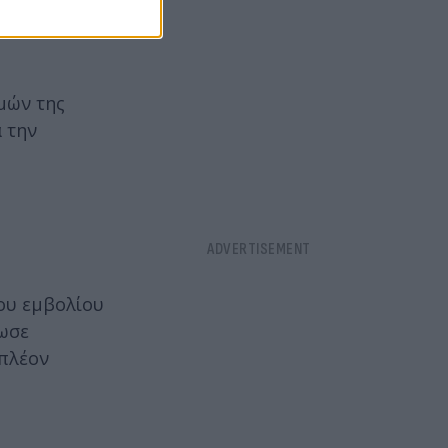
ειάζεται
ιμών της
α την
του εμβολίου
νωσε
ιπλέον