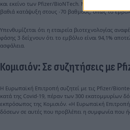
και εκείνο των Pfizer/BioNTech. Μπορεί να συντηρ
βαθιά κατάψυξη στους -70 βαθμούς, όπως το εμβόλι
Υπενθυμίζεται ότι η εταιρεία βιοτεχνολογίας αναφ
φάσης 3 δείχνουν ότι το εμβόλιο είναι 94,1% αποτ
ασφάλεια.
Κομισιόν: Σε συζητήσεις με Pfi
Η Ευρωπαϊκή Επιτροπή συζητεί με τις Pfizer/Bion
κατά της Covid-19, πέραν των 300 εκατομμυρίων 
εκπρόσωπος της Κομισιόν. «Η Ευρωπαϊκή Επιτροπή 
δόσεων σε αυτές που προβλέπει η συμφωνία που ή