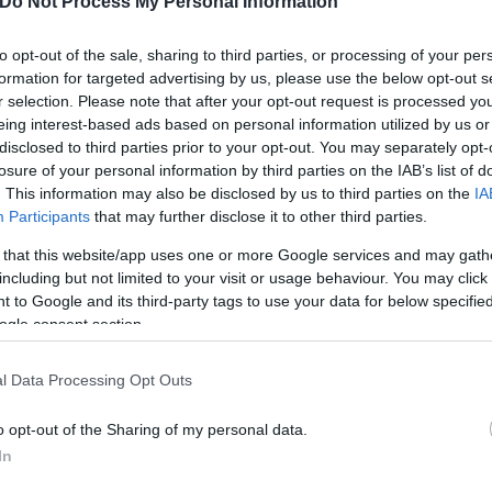
Do Not Process My Personal Information
to opt-out of the sale, sharing to third parties, or processing of your per
formation for targeted advertising by us, please use the below opt-out s
r selection. Please note that after your opt-out request is processed y
eing interest-based ads based on personal information utilized by us or
ται με την γερμανική εταιρεία BioNTech και τον α
disclosed to third parties prior to your opt-out. You may separately opt-
ολίων κορονοϊού. Η Ευρωπαϊκή Επιτροπή εξετάζει ε
losure of your personal information by third parties on the IAB’s list of
. This information may also be disclosed by us to third parties on the
IA
οσότητες δόσεων σε σχέση με τις συμφωνηθείσες 3
Participants
that may further disclose it to other third parties.
εί, δήλωσε εκπρόσωπός της στις Βρυξέλλες.
 that this website/app uses one or more Google services and may gath
including but not limited to your visit or usage behaviour. You may click 
 to Google and its third-party tags to use your data for below specifi
ogle consent section.
κός Οργανισμός Φαρμάκων
l Data Processing Opt Outs
ι
o opt-out of the Sharing of my personal data.
In