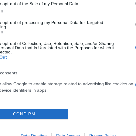
o opt-out of the Sale of my Personal Data.
 έκτακτη συνεδρίαση σήμερα, Δευτέρα για να συζη
In
τροπή θα μπορούσε να εκδώσει γνώμη σχετικά με τη
.
to opt-out of processing my Personal Data for Targeted
ing.
In
ινα φάρμακα του EMA (CHMP) σήμερα, Δευτέρα, 4 Ι
o opt-out of Collection, Use, Retention, Sale, and/or Sharing
ersonal Data that Is Unrelated with the Purposes for which it
ε σε δήλωση ο ΕΜΑ με έδρα το Άμστερνταμ. Αξίζει ν
lected.
 Τετάρτη.
Out
consents
o allow Google to enable storage related to advertising like cookies on
evice identifiers in apps.
A με θέμα το εμβόλιο της Moderna. Ο αρχικός σχεδ
ω πιέσεων από διάφορες κυβερνήσεις για να κυλήσει
υαρίου.
CONFIRM
, με διαφορά μερικών εβδομάδων μεταξύ τους, όπω
Data Deletion
Data Access
Privacy Policy