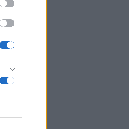
τήσει για
ν έγκριση
ανουαρίου,
α σημειωθεί
ιασμός ήταν
 πιο γρήγορα
ς ακριβώς