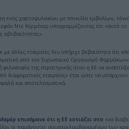
η ενός χαρτοφυλακίου με ποικιλία εμβολίων, τόνισ
Στεφάν Nτε Κερμέκερ υπογραμμίζοντας ότι «αυτό το
ς αβεβαιότητας».
ι με άλλες εταιρείες δεν υπήρχε βεβαιότητα ότι κά
εσματικό από τον Ευρωπαϊκό Οργανισμό Φαρμάκων»
 φιλοσοφία της στρατηγικής ήταν η ΕΕ να αναπτύξε
από διαφορετικές εταιρείες» έτσι ώστε να υπάρχουν
σφαλή και αποτελεσματικά.
Μαμέρ επισήμανε ότι η ΕΕ εστιάζει στο
«να διαβε
ι όλοι οι παράγοντες συμπεριλαμβανομένων των κρ