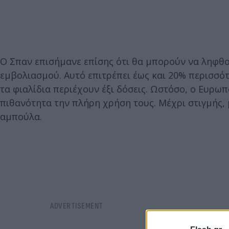
Ο Σπαν επισήμανε επίσης ότι θα μπορούν να ληφθού
εμβολιασμού. Αυτό επιτρέπει έως και 20% περισσότ
τα φιαλίδια περιέχουν έξι δόσεις. Ωστόσο, ο Ευρω
πιθανότητα την πλήρη χρήση τους. Μέχρι στιγμής,
αμπούλα.