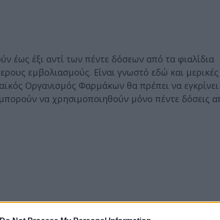
ν έως έξι αντί των πέντε δόσεων από τα φιαλίδια
ερους εμβολιασμούς. Είναι γνωστό εδώ και μερικές
παϊκός Οργανισμός Φαρμάκων θα πρέπει να εγκρίνει
 μπορούν να χρησιμοποιηθούν μόνο πέντε δόσεις α