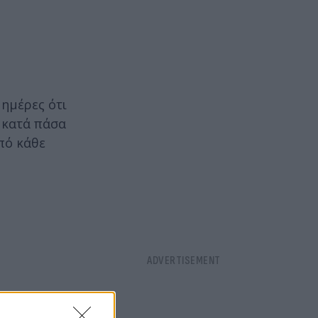
 ημέρες ότι
 κατά πάσα
πό κάθε