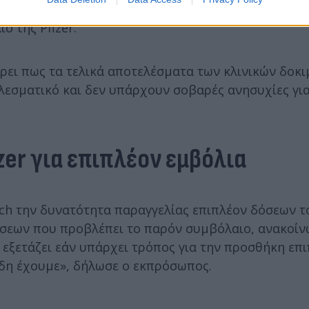
ηθεί σε θερμοκρασία -20 βαθμών Κελσίου και δεν χρ
ο της Pfizer.
έρει πως τα τελικά αποτελέσματα των κλινικών δοκ
ελεσματικό και δεν υπάρχουν σοβαρές ανησυχίες γι
zer για επιπλέον εμβόλια
tech την δυνατότητα παραγγελίας επιπλέον δόσεων 
δόσεων που προβλέπει το παρόν συμβόλαιο, ανακοί
εξετάζει εάν υπάρχει τρόπος για την προσθήκη επ
δη έχουμε», δήλωσε ο εκπρόσωπος.