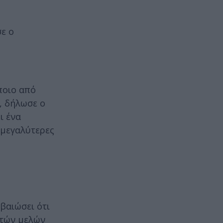
ε ο
ποιο από
, δήλωσε ο
ι ένα
 μεγαλύτερες
βαιώσει ότι
ατών μελών