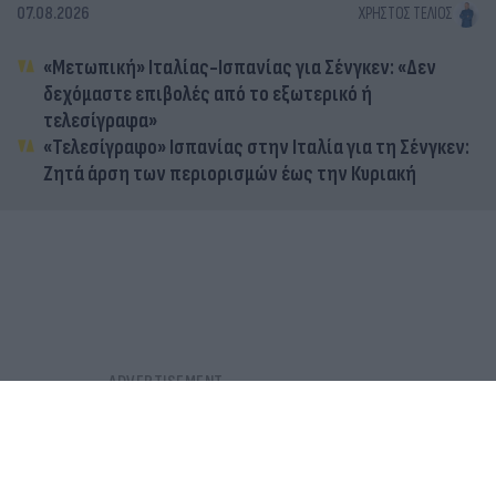
07.08.2026
ΧΡΉΣΤΟΣ ΤΈΛΙΟΣ
«Μετωπική» Ιταλίας-Ισπανίας για Σένγκεν: «Δεν
δεχόμαστε επιβολές από το εξωτερικό ή
τελεσίγραφα»
«Τελεσίγραφο» Ισπανίας στην Ιταλία για τη Σένγκεν:
Ζητά άρση των περιορισμών έως την Κυριακή