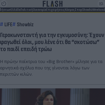
ιδήσεων
Ελλάδα
Πολιτική
Οικονομία
Επιχειρήσεις
Κόσμος
Σπορ
Showbiz
Weekend
LIFE
Showbiz
Γεροκωνσταντή για την εγκυμοσύνη: Έχουν
φαγωθεί όλοι, μου λένε ότι θα “σκοτώσω”
το παιδί επειδή τρώω
Η πρώην παίκτρια του «Big Brother» μίλησε για τα
αρνητικά σχόλια που της γίνονται λόγω των
περιττών κιλών.