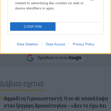
related to advertising like cookies on web or
device identifiers in apps.
CONFIRM
Κάνε κλικ και δες περισσότερο
Data Deletion
Data Access
Privacy Policy
Flash.gr
στην αναζήτηση της
Google
Διάβασε σχετικά
Αφροδίτη Γεροκωνσταντή: Η on air αποκάλυψη
στον Γρηγόρη Αρναούτογλου - «Δεν το έχω πει