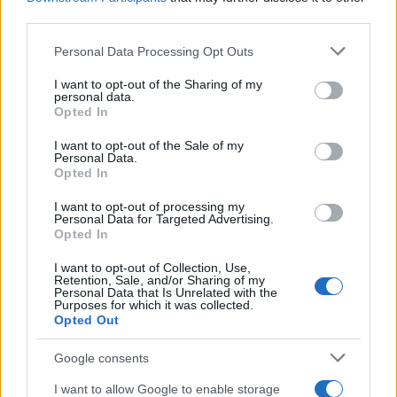
third parties.
Please note that this website/app uses one or more Google
Personal Data Processing Opt Outs
services and may gather and store information including but
not limited to your visit or usage behaviour. You may click to
I want to opt-out of the Sharing of my
personal data.
grant or deny consent to Google and its third-party tags to
Opted In
use your data for below specified purposes in below Google
consent section.
I want to opt-out of the Sale of my
Personal Data.
Opted In
I want to opt-out of processing my
Personal Data for Targeted Advertising.
Opted In
I want to opt-out of Collection, Use,
Retention, Sale, and/or Sharing of my
Personal Data that Is Unrelated with the
Purposes for which it was collected.
Opted Out
Google consents
I want to allow Google to enable storage