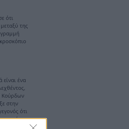
ε ότι
 μεταξύ της
ή γραμμή
ικροσκόπιο
 είναι ένα
λεχθέντος,
ν Κούρδων
ξε στην
εγονός ότι
 απαντήσεις