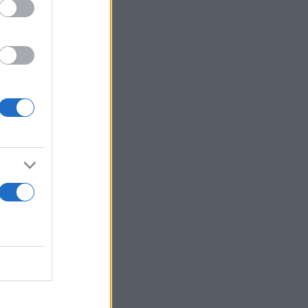
τη διάρκεια
ήφισμα
ε τις
νά την