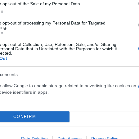
o opt-out of the Sale of my Personal Data.
ες πληροφορίες που έλαβα από την κυβέρνηση κατά 
In
την πώληση F-16 στην Τουρκία καταθέτοντας ένα ψ
to opt-out of processing my Personal Data for Targeted
σε τακτική επικοινωνία με τη κυβέρνηση σχετικά μ
ing.
In
ατα. Είναι σαφές ότι πρέπει να παρακολουθούμε στε
ξεις μιλούν πιο δυνατά από τα λόγια».
o opt-out of Collection, Use, Retention, Sale, and/or Sharing
ersonal Data that Is Unrelated with the Purposes for which it
lected.
Out
consents
o allow Google to enable storage related to advertising like cookies on
evice identifiers in apps.
CONFIRM
Data Deletion
Data Access
Privacy Policy