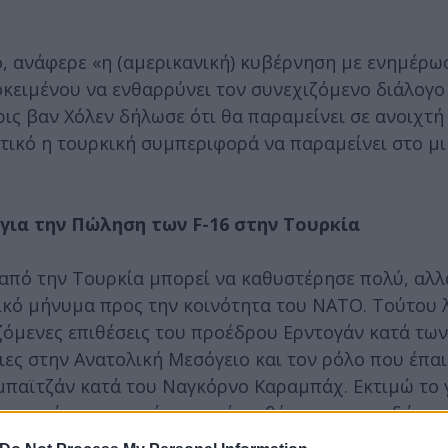
, ανάφερε «η (αμερικανική) κυβέρνηση με ενημέρωσ
οκειμένου να ενθαρρύνει τον συνεχιζόμενο διάλογο
Κρις βαν Χόλεν δήλωσε ότι θα παραμείνει σε ανοιχτ
ντικό η τουρκική συμπεριφορά να παραμείνει στο μ
για την Πώληση των F-16 στην Τουρκία
από την Τουρκία μπορεί να καθυστέρησε πολύ, αλλά
ικό μήνυμα προς την κοινότητα του ΝΑΤΟ. Τούτου 
ιζόμενες επιθέσεις του προέδρου Ερντογάν κατά τω
ιες στην Ανατολική Μεσόγειο και τον ρόλο που έπαι
παϊτζάν κατά του Ναγκόρνο Καραμπάχ. Εκτιμώ το γ
νημερώσει σχετικά με αυτά τα θέματα και να δώσει