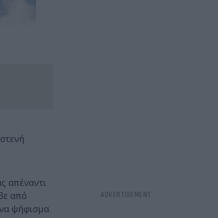
 στενή
ας απέναντι
βε από
ένα ψήφισμα