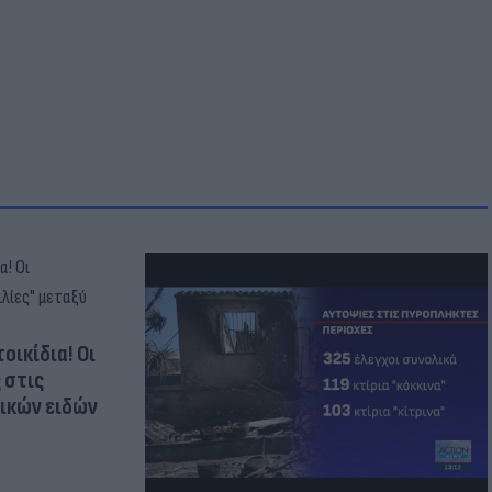
οικίδια! Οι
 στις
τικών ειδών