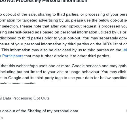
Do Not Process My Personal Information
ντογάν σταμάτησε τις παραβιάσεις στρατιωτικών α
to opt-out of the sale, sharing to third parties, or processing of your per
ρωσε ότι συνεχίζει να παρακολουθεί στενά αυτό το
formation for targeted advertising by us, please use the below opt-out s
r selection. Please note that after your opt-out request is processed y
γο μεταξύ της Ελλάδας και της Τουρκίας. Επιπλέον
eing interest-based ads based on personal information utilized by us or
 να προειδοποιεί το Αζερμπαϊτζάν να μην λάβει πε
disclosed to third parties prior to your opt-out. You may separately opt-
υνεργαστεί με την Τουρκία για να αποτρέψει οποια
losure of your personal information by third parties on the IAB’s list of
. This information may also be disclosed by us to third parties on the
IA
Participants
that may further disclose it to other third parties.
εις του προέδρου Ερντογάν κατά των Συριακών Δη
 that this website/app uses one or more Google services and may gath
including but not limited to your visit or usage behaviour. You may click 
, η κυβέρνηση με διαβεβαίωσε ότι συνεχίζει να εκ
 to Google and its third-party tags to use your data for below specifi
υμπεριλαμβανομένης της απειλής για αμερικανικές δ
ogle consent section.
άλειπτη δέσμευσή της για την υποστήριξη αυτού του
δόρατος στην εκστρατεία μας για την ήττα του Ισλα
l Data Processing Opt Outs
 με μεγαλύτερη σαφήνεια αυτή τη δέσμευση μας προ
o opt-out of the Sharing of my personal data.
ουν εκφραστεί για μειωμένη αμερικανική δέσμευση
In