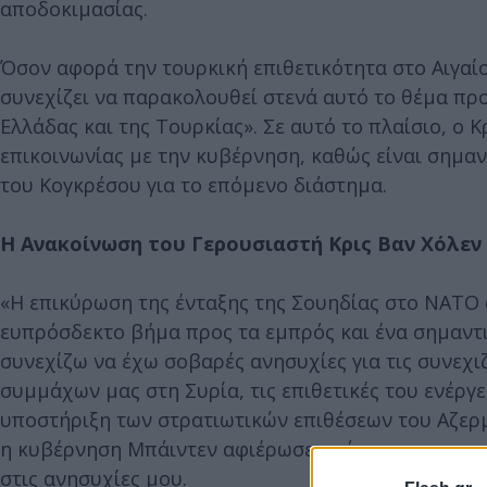
αποδοκιμασίας.
Όσον αφορά την τουρκική επιθετικότητα στο Αιγαίο
συνεχίζει να παρακολουθεί στενά αυτό το θέμα πρ
Ελλάδας και της Τουρκίας». Σε αυτό το πλαίσιο, ο 
επικοινωνίας με την κυβέρνηση, καθώς είναι σημα
του Κογκρέσου για το επόμενο διάστημα.
Η Ανακοίνωση του Γερουσιαστή Κρις Βαν Χόλεν 
«Η επικύρωση της ένταξης της Σουηδίας στο ΝΑΤΟ 
ευπρόσδεκτο βήμα προς τα εμπρός και ένα σημαντ
συνεχίζω να έχω σοβαρές ανησυχίες για τις συνεχ
συμμάχων μας στη Συρία, τις επιθετικές του ενέργε
υποστήριξη των στρατιωτικών επιθέσεων του Αζερμ
η κυβέρνηση Μπάιντεν αφιέρωσε χρόνο για να με ε
στις ανησυχίες μου.