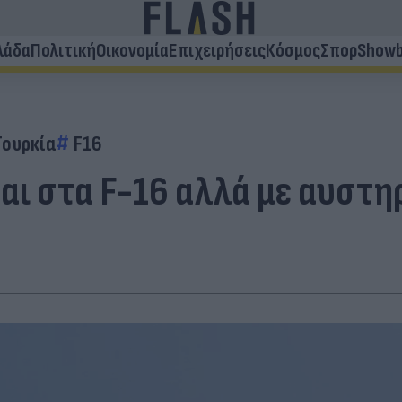
λάδα
Πολιτική
Οικονομία
Επιχειρήσεις
Κόσμος
Σπορ
Showb
Τουρκία
F16
αι στα F-16 αλλά με αυστη