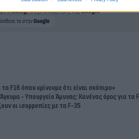
ερο
Flash.gr
στην αναζήτηση της
Google
τα F16 όπου κρίνουμε ότι είναι σκόπιμο»
Άγκυρα - Υπουργείο Άμυνας: Κανένας όρος για τα 
ουν οι ισορροπίες με τα F-35