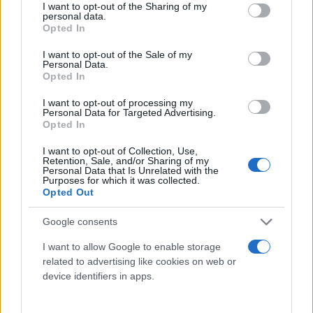
not limited to your visit or usage behaviour. You may click to
I want to opt-out of the Sharing of my
personal data.
grant or deny consent to Google and its third-party tags to
Opted In
use your data for below specified purposes in below Google
consent section.
I want to opt-out of the Sale of my
Personal Data.
Opted In
I want to opt-out of processing my
Personal Data for Targeted Advertising.
Opted In
I want to opt-out of Collection, Use,
Retention, Sale, and/or Sharing of my
Ερωτηθείς για το εάν γνώριζαν άλλοι στο
Personal Data that Is Unrelated with the
Purposes for which it was collected.
περιβάλλον του πρωθυπουργού για τις
Opted Out
παρακολουθήσεις της ΕΥΠ υποστήριξε ότι αυτό
«είναι ένα θέμα που προσφέρεται για
Google consents
συνωμοσιολογίες».
I want to allow Google to enable storage
related to advertising like cookies on web or
device identifiers in apps.
Υπερασπίστηκε δε τις επιλογές Μητσοτάκη στην
ΕΥΠ λέγοντας χαρακτηριστικά: