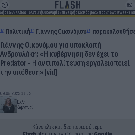
ιδήσεων
Ελλάδα
Πολιτική
Οικονομία
Επιχειρήσεις
Κόσμος
Σπορ
Showbiz
Weekend
Πολιτική
Γιάννης Οικονόμου
παρακολουθήσε
Γιάννης Οικονόμου για υποκλοπή
Ανδρουλάκη: «Η κυβέρνηση δεν έχει το
Predator - Η αντιπολίτευση εργαλειοποιεί
την υπόθεση» [vid]
09.08.2022 11:05
Έλλη
Κομνηνού
Κάνε κλικ και δες περισσότερο
Flash.gr
στην αναζήτηση της
Google