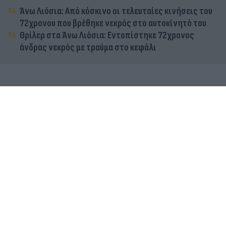
Άνω Λιόσια: Από κόσκινο οι τελευταίες κινήσεις του
72χρονου που βρέθηκε νεκρός στο αυτοκίνητό του
Θρίλερ στα Άνω Λιόσια: Εντοπίστηκε 72χρονος
άνδρας νεκρός με τραύμα στο κεφάλι