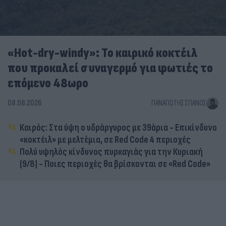
«Hot-dry-windy»: Το καιρικό κοκτέιλ
που προκαλεί συναγερμό για φωτιές το
επόμενο 48ωρο
08.08.2026
ΠΑΝΑΓΙΏΤΗΣ ΣΠΑΝΌΣ
Καιρός: Στα ύψη ο υδράργυρος με 39άρια - Επικίνδυνο
«κοκτέιλ» με μελτέμια, σε Red Code 4 περιοχές
Πολύ υψηλός κίνδυνος πυρκαγιάς για την Κυριακή
(9/8) - Ποιες περιοχές θα βρίσκονται σε «Red Code»