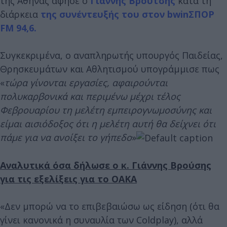
της Αθήνας άφησε ο
Γιάννης Βρούτσης
κατά τη
διάρκεια
της συνέντευξής του στον bwinΣΠΟΡ
FM 94,6.
Συγκεκριμένα, ο αναπληρωτής υπουργός Παιδείας,
Θρησκευμάτων και Αθλητισμού υπογράμμισε πως
«
τώρα γίνονται εργασίες, αφαιρούνται
πολυκαρβονικά και περιμένω μέχρι τέλος
Φεβρουαρίου τη μελέτη εμπειρογνωμοσύνης και
είμαι αισιόδοξος ότι η μελέτη αυτή θα δείχνει ότι
πάμε για να ανοίξει το γήπεδο
»
Αναλυτικά όσα δήλωσε ο κ. Γιάννης Βρούσης
για τις εξελίξεις για το ΟΑΚΑ
«Δεν μπορώ να το επιβεβαιώσω ως είδηση (ότι θα
γίνει κανονικά η συναυλία των Coldplay), αλλά