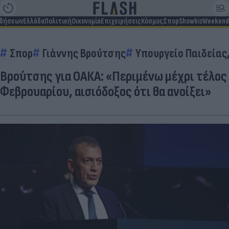
ιδήσεων
Ελλάδα
Πολιτική
Οικονομία
Επιχειρήσεις
Κόσμος
Σπορ
Showbiz
Weekend
Σπορ
Γιάννης Βρούτσης
Υπουργείο Παιδείας
Βρούτσης για ΟΑΚΑ: «Περιμένω μέχρι τέλος
Φεβρουαρίου, αισιόδοξος ότι θα ανοίξει»