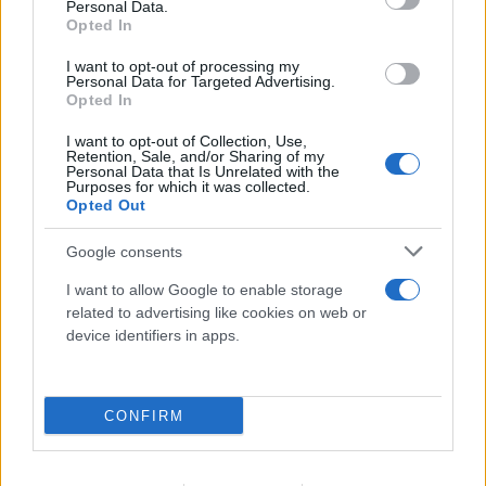
Personal Data.
Opted In
I want to opt-out of processing my
Personal Data for Targeted Advertising.
Opted In
«Νονός της AI» προειδοποιεί: Σε λίγο δεν θα
μπορούμε να «ξεπεράσουμε» νοητικά την
I want to opt-out of Collection, Use,
Retention, Sale, and/or Sharing of my
Τεχνητή Νοημοσύνη
Personal Data that Is Unrelated with the
Purposes for which it was collected.
Opted Out
08.08.2026
ΧΡΙΣΤΌΔΟΥΛΟΣ ΣΚΟΎΝΤΑΣ
Google consents
I want to allow Google to enable storage
related to advertising like cookies on web or
device identifiers in apps.
CONFIRM