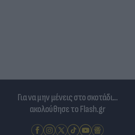
Είδος... πολυτελείας τα κρεατικά: Στα ύψη οι
τιμές στο μοσχάρι - Φόβοι για νέο «ράλι»
ανατιμήσεων
Για να μην μένεις στο σκοτάδι...
ακολούθησε το Flash.gr