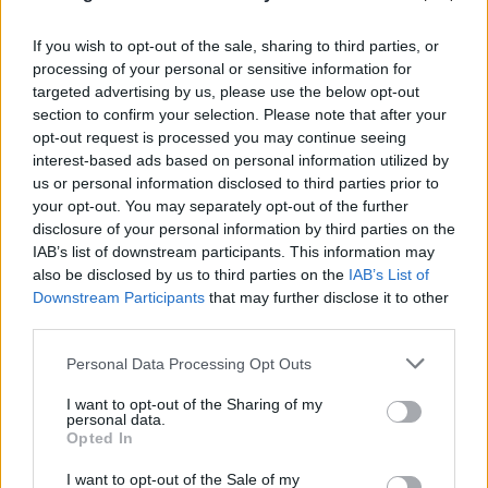
08.08.2026
ΠΑΝΑΓΙΏΤΗΣ ΣΠΑΝΌΣ
If you wish to opt-out of the sale, sharing to third parties, or
processing of your personal or sensitive information for
targeted advertising by us, please use the below opt-out
section to confirm your selection. Please note that after your
opt-out request is processed you may continue seeing
interest-based ads based on personal information utilized by
us or personal information disclosed to third parties prior to
your opt-out. You may separately opt-out of the further
disclosure of your personal information by third parties on the
IAB’s list of downstream participants. This information may
also be disclosed by us to third parties on the
IAB’s List of
Downstream Participants
that may further disclose it to other
third parties.
Please note that this website/app uses one or more Google
Personal Data Processing Opt Outs
services and may gather and store information including but
not limited to your visit or usage behaviour. You may click to
I want to opt-out of the Sharing of my
personal data.
grant or deny consent to Google and its third-party tags to
Opted In
use your data for below specified purposes in below Google
consent section.
I want to opt-out of the Sale of my