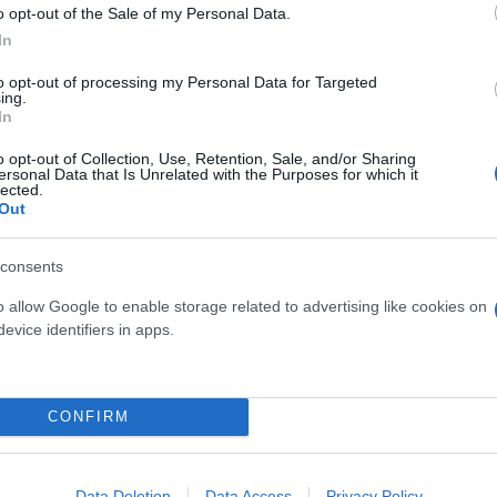
o opt-out of the Sale of my Personal Data.
In
to opt-out of processing my Personal Data for Targeted
 κατασκευαστές, τους λιανοπωλητές και τους κατα
ing.
In
αναχρησιμοποιήσιμα και μη πλαστικά προϊόντα», εί
η βιομηχανική χρήση, όπου οι εναλλακτικές λύσεις
o opt-out of Collection, Use, Retention, Sale, and/or Sharing
ersonal Data that Is Unrelated with the Purposes for which it
εριλαμβάνονται», υποστήριξε.
lected.
Out
νοτομήσουν».
consents
o allow Google to enable storage related to advertising like cookies on
18 μηνών που θα δώσει στους κατασκευαστές χρόνο
evice identifiers in apps.
εται σε δημοσίευμα του BBC
.
CONFIRM
Data Deletion
Data Access
Privacy Policy