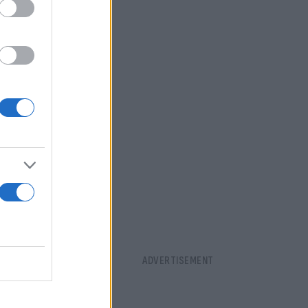
ναλωτές για
πε και
 χωρίς
 να