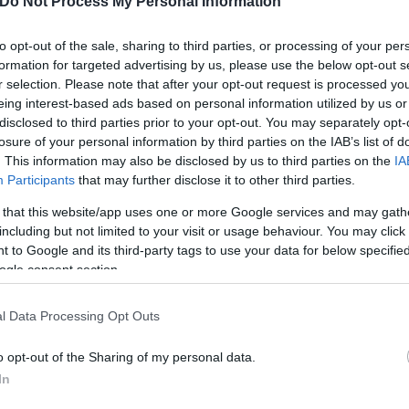
Do Not Process My Personal Information
to opt-out of the sale, sharing to third parties, or processing of your per
ναι απτός και μακροχρόνιος
formation for targeted advertising by us, please use the below opt-out s
r selection. Please note that after your opt-out request is processed y
eing interest-based ads based on personal information utilized by us or
es δήλωσε ότι η ψηφοφορία ήταν ένα ακόμη βήμα 
disclosed to third parties prior to your opt-out. You may separately opt-
αι από τη ρύπανση από πλαστικό και μικροπλαστικά
losure of your personal information by third parties on the IAB’s list of
. This information may also be disclosed by us to third parties on the
IA
πό υγρά μαντηλάκια είναι απτός και μακροχρόνιος.
Participants
that may further disclose it to other third parties.
 that this website/app uses one or more Google services and may gath
including but not limited to your visit or usage behaviour. You may click 
 to Google and its third-party tags to use your data for below specifi
ogle consent section.
l Data Processing Opt Outs
o opt-out of the Sharing of my personal data.
In