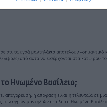
σε ότι τα υγρά μαντηλάκια αποτελούν «σημαντικό κ
220 λίβρες) από αυτά να εισέρχονται στα κάτω ρου 
 το Ηνωμένο Βασίλειο;
ει απαγόρευση, η απόφαση είναι η τελευταία σε μια
ς των υγρών μαντηλιών σε όλο το Ηνωμένο Βασίλει