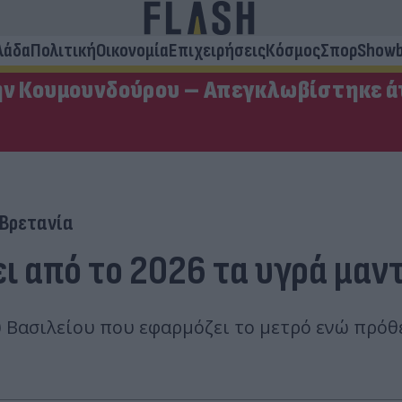
λάδα
Πολιτική
Οικονομία
Επιχειρήσεις
Κόσμος
Σπορ
Showb
ην Κουμουνδούρου – Απεγκλωβίστηκε ά
Βρετανία
ει από το 2026 τα υγρά μα
 Βασιλείου που εφαρμόζει το μετρό ενώ πρόθε