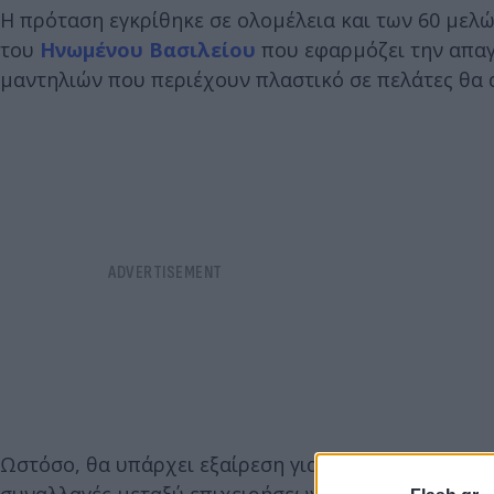
Η πρόταση εγκρίθηκε σε ολομέλεια και των 60 μελώ
του
Ηνωμένου Βασιλείου
που εφαρμόζει την απαγ
μαντηλιών που περιέχουν πλαστικό σε πελάτες θα 
Ωστόσο, θα υπάρχει εξαίρεση για τα μαντηλάκια ιατ
συναλλαγές μεταξύ επιχειρήσεων.