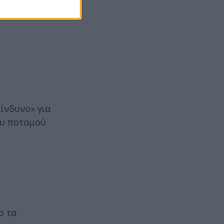
ίνδυνο» για
του ποταμού
ο τα