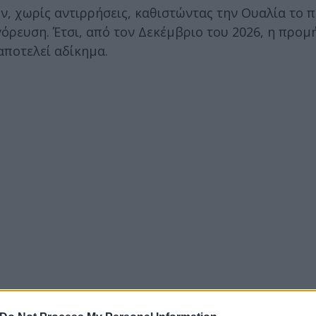
ν, χωρίς αντιρρήσεις, καθιστώντας την Ουαλία το 
όρευση. Έτσι, από τον Δεκέμβριο του 2026, η προμ
αποτελεί αδίκημα.
ρικής ποιότητας και η απαγόρευση δεν επεκτείνεται