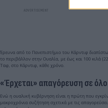
Έρευνα από το Πανεπιστήμιο του Κάρντιφ διαπίστω
το περιβάλλον στην Ουαλία, με έως και 100 κιλά (
Ταφ, στο Κάρντιφ, κάθε χρόνο.
«Έρχεται» απαγόρευση σε όλο
Ενώ η ουαλική κυβέρνηση είναι η πρώτη που εγκρίν
μακροχρόνια συζήτηση σχετικά με τις απαγορεύσει