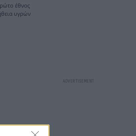
πρώτο έθνος
ήθεια υγρών
 στις