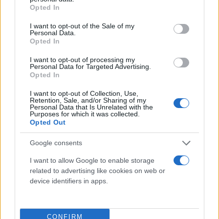
grant or deny consent to Google and its third-party tags to
Opted In
δημοσιογράφους που έδωσαν το παρών.
use your data for below specified purposes in below Google
consent section.
I want to opt-out of the Sale of my
Personal Data.
Μετά το μυστήριο ακολούθησε δεξίωση στην οποία
Opted In
παρευρέθηκαν συγγενείς και φίλοι.
I want to opt-out of processing my
Personal Data for Targeted Advertising.
Opted In
I want to opt-out of Collection, Use,
Retention, Sale, and/or Sharing of my
Personal Data that Is Unrelated with the
Purposes for which it was collected.
Opted Out
Google consents
I want to allow Google to enable storage
related to advertising like cookies on web or
device identifiers in apps.
CONFIRM