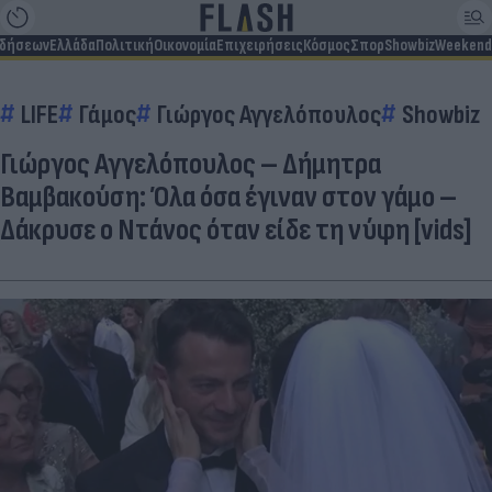
ιδήσεων
Ελλάδα
Πολιτική
Οικονομία
Επιχειρήσεις
Κόσμος
Σπορ
Showbiz
Weekend
LIFE
Γάμος
Γιώργος Αγγελόπουλος
Showbiz
Γιώργος Αγγελόπουλος – Δήμητρα
Βαμβακούση: Όλα όσα έγιναν στον γάμο –
Δάκρυσε ο Ντάνος όταν είδε τη νύφη [vids]