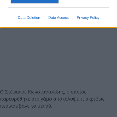
Data Deletion
Data Access
Privacy Policy
Ο Στέφανος Κωνσταντινίδης, ο οποίος
παρευρέθηκε στο γάμο αποκάλυψε τι ακριβώς
περιλάμβανε το μενού.