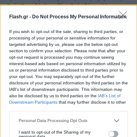
οι Φαίη Σκορδά, Ευρυδίκη Βαλαβάνη, Κώστας
Κοκκινάκης με τη Χριστίνα
Flash.gr -
Do Not Process My Personal Information
Κανελλοπούλου, Γιώργος Χρανιώτης, Ράνια
Κωστάκη, Μαρία Φραγκάκη – Νίκος Μάρκογλου,
If you wish to opt-out of the sale, sharing to third parties, or
Κωνσταντίνος Βασάλος, Ιφιγένεια Τζόλα, Άντζελα
processing of your personal or sensitive information for
targeted advertising by us, please use the below opt-out
Γκερέκου, Πηγή Δεβετζή, Τέτα
section to confirm your selection. Please note that after your
Καμπουρέλη, Ορέστης Τσανγκ, Νίκος
opt-out request is processed you may continue seeing
Αποστολόπουλος, Στράτος Τζώρτζογλου, Ειρήνη
interest-based ads based on personal information utilized by
us or personal information disclosed to third parties prior to
Κολλιδά, Μάρκος Σεφερλής και πολλοί άλλοι.
your opt-out. You may separately opt-out of the further
disclosure of your personal information by third parties on the
Η δεξίωση
IAB’s list of downstream participants. This information may
also be disclosed by us to third parties on the
IAB’s List of
Λίγα λεπτά μετά τις 8 το βράδυ, ο Γιώργος
Downstream Participants
that may further disclose it to other
third parties.
Αγγελόπουλος και η Δήμητρα Βαμβακούση
έφτασαν στο σημείο της δεξίωσης, πόζαραν για
Please note that this website/app uses one or more Google
Personal Data Processing Opt Outs
services and may gather and store information including but
τους φωτογράφους και έκαναν δηλώσεις για το
not limited to your visit or usage behaviour. You may click to
I want to opt-out of the Sharing of my
χαρμόσυνο γεγονός, ευχαριστώντας τους
personal data.