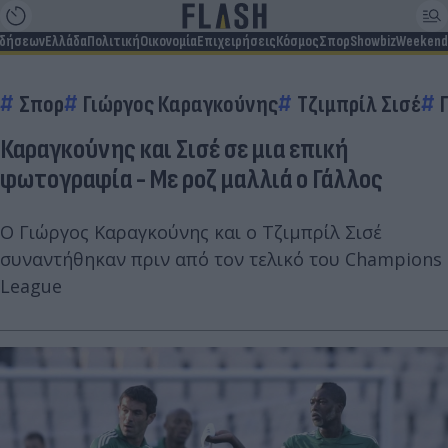
ιδήσεων
Ελλάδα
Πολιτική
Οικονομία
Επιχειρήσεις
Κόσμος
Σπορ
Showbiz
Weekend
Σπορ
Γιώργος Καραγκούνης
Τζιμπρίλ Σισέ
Καραγκούνης και Σισέ σε μια επική
φωτογραφία - Με ροζ μαλλιά ο Γάλλος
Ο Γιώργος Καραγκούνης και ο Tζιμπρίλ Σισέ
συναντήθηκαν πριν από τον τελικό του Champions
League