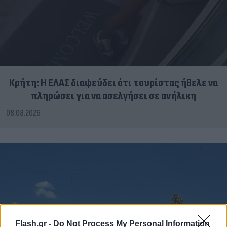
Κρήτη: Η ΕΛΑΣ διαψεύδει ότι τουρίστας ήθελε να
πληρώσει για να ασελγήσει σε ανήλικη
08.08.2026
Flash.gr -
Do Not Process My Personal Information