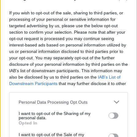
If you wish to opt-out of the sale, sharing to third parties, or
processing of your personal or sensitive information for
targeted advertising by us, please use the below opt-out
section to confirm your selection. Please note that after your
opt-out request is processed you may continue seeing
interest-based ads based on personal information utilized by
us or personal information disclosed to third parties prior to
your opt-out. You may separately opt-out of the further
disclosure of your personal information by third parties on the
IAB’s list of downstream participants. This information may
also be disclosed by us to third parties on the
IAB’s List of
Downstream Participants
that may further disclose it to other
Απόγνωση στο Πόρτο Γερμενό: «Δεν έχει μείνει
third parties.
τίποτε, ό,τι βλέπεις το έφτιαξα με τα χέρια μου»
Please note that this website/app uses one or more Google
Personal Data Processing Opt Outs
services and may gather and store information including but
08.08.2026
ΧΡΙΣΤΌΔΟΥΛΟΣ ΣΚΟΎΝΤΑΣ
not limited to your visit or usage behaviour. You may click to
I want to opt-out of the Sharing of my
personal data.
grant or deny consent to Google and its third-party tags to
Opted In
use your data for below specified purposes in below Google
consent section.
I want to opt-out of the Sale of my