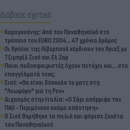
Διάβασε σχετικά
Καραγκούνης: Από τον Παναθηναϊκό στο
τρόπαιο του EURO 2004... 47 χρόνια δρόμος
Οι Θρύλοι της Λίβερπουλ κέρδισαν τον Άγιαξ με
Τζιμπρίλ Σισέ και Ελ Ζαρ
Ποιοι ποδοσφαιριστές έχουν πετύχει και... στα
επαγγέλματά τους;
Σισέ: «Θα είναι δύσκολο το ματς στη
"Λεωφόρο" για τη Ρεν»
Διχασμός στην Ιταλία: «Ο Σάρι απέρριψε τον
ΠΑΟ - Περιμένουν ακόμα απάντηση»
Ο Σισέ θυμήθηκε τα παλιά και φόρεσε ζακέτα
του Παναθηναϊκού