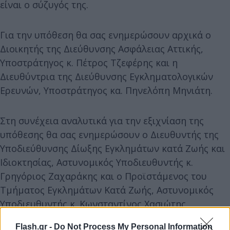
είναι ο σύζυγός της.
Για την υπόθεση θα σας ενημερώσουν αρχικά ο
Διοικητής της Διεύθυνσης Ασφάλειας Αττικής,
Υποστράτηγος κ. Πέτρος Τζεφέρης και η
Διευθύντρια της Διεύθυνσης Εγκληματολογικών
Ερευνών, Υποστράτηγος κα. Πηνελόπη Μηνιάτη.
Στη συνέχεια αναλυτικά για την εξιχνίαση της
υπόθεσης θα σας ενημερώσουν ο Διευθυντής της
Υποδιεύθυνσης Δίωξης Εγκλημάτων κατά Ζωής και
Ιδιοκτησίας, Αστυνομικός Υποδιευθυντής κ.
Γρηγόριος Ζαχαράκης και ο Προϊστάμενος του
Τμήματος Εγκλημάτων Κατά Ζωής, Αστυνομικός
Υποδιευθυντής κ. Κωνσταντίνος Χασιώτης.
Flash.gr -
Do Not Process My Personal Information