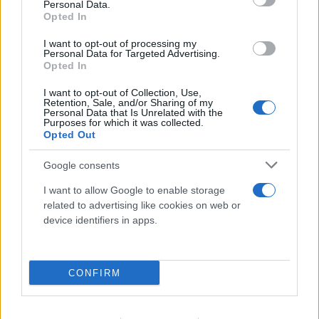
Personal Data.
Συνεργαστήκαμε απόλυτα με τις εγκληματολογικές
Opted In
Υπηρεσίες και φυσικά με την ιατροδικαστική
I want to opt-out of processing my
Υπηρεσία.
Personal Data for Targeted Advertising.
Opted In
Η υπόθεση ήταν δύσκολη διότι δεν υπήρχαν
I want to opt-out of Collection, Use,
Retention, Sale, and/or Sharing of my
στοιχεία και ίχνη και η αστυνομία δουλεύει με
Personal Data that Is Unrelated with the
Purposes for which it was collected.
υποψίες οφείλει να σχηματίζει δικογραφίες,
Opted Out
δηλαδή να τεκμηριώνει αδιάσειστα ότι λέει.
Google consents
Το Τμήμα Ανθρωποκτονιών έχει πολλές λαμπρές
I want to allow Google to enable storage
related to advertising like cookies on web or
επιτυχίες γιατί τα στελέχη του είναι εκπαιδευμένα
device identifiers in apps.
επαγγελματίες και αστυνομικοί.
Για παράδειγμα, ήταν σημείο-κλειδί ότι έχτισαν μία
CONFIRM
σχέση εμπιστοσύνης με το σύζυγο του θύματος.
Είμαι περήφανος σαν Διευθυντής για τις Υπηρεσίες