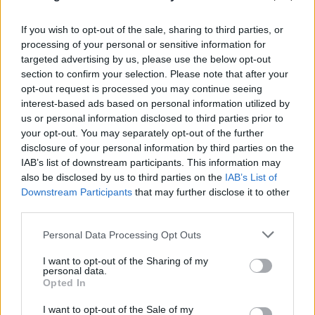
Στρατηγέ έχετε τον λόγο.»
If you wish to opt-out of the sale, sharing to third parties, or
Διοικητής Διεύθυνσης Ασφάλειας Αττικής,
processing of your personal or sensitive information for
targeted advertising by us, please use the below opt-out
Υποστράτηγος Πέτρος Τζεφέρης
section to confirm your selection. Please note that after your
opt-out request is processed you may continue seeing
interest-based ads based on personal information utilized by
«Καλησπέρα σας κυρίες και κύριοι, σας
us or personal information disclosed to third parties prior to
ευχαριστούμε για την παρουσία σας.
your opt-out. You may separately opt-out of the further
disclosure of your personal information by third parties on the
IAB’s list of downstream participants. This information may
Όπως γνωρίζετε χθες εξιχνιάστηκε η υπόθεση
also be disclosed by us to third parties on the
IAB’s List of
ανθρωποκτονίας στα Γλυκά Νερά, δουλέψαμε από
Downstream Participants
that may further disclose it to other
την πρώτη μέρα συντεταγμένα και με πείσμα.
third parties.
Please note that this website/app uses one or more Google
Personal Data Processing Opt Outs
Σε όλες τις υποθέσεις δίνουμε κόπο και ψυχή, για
services and may gather and store information including but
not limited to your visit or usage behaviour. You may click to
I want to opt-out of the Sharing of my
να τις εξιχνιάσουμε.
personal data.
grant or deny consent to Google and its third-party tags to
Opted In
use your data for below specified purposes in below Google
Σε αυτή είχαμε σαν άνθρωποι ένα λόγο παραπάνω.
consent section.
I want to opt-out of the Sale of my