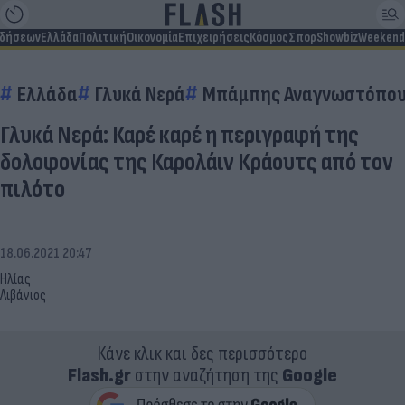
ιδήσεων
Ελλάδα
Πολιτική
Οικονομία
Επιχειρήσεις
Κόσμος
Σπορ
Showbiz
Weekend
Ελλάδα
Γλυκά Νερά
Μπάμπης Αναγνωστόπο
Γλυκά Νερά: Καρέ καρέ η περιγραφή της
δολοφονίας της Καρολάιν Κράουτς από τον
πιλότο
18.06.2021 20:47
Ηλίας
Λιβάνιος
Κάνε κλικ και δες περισσότερο
Flash.gr
στην αναζήτηση της
Google