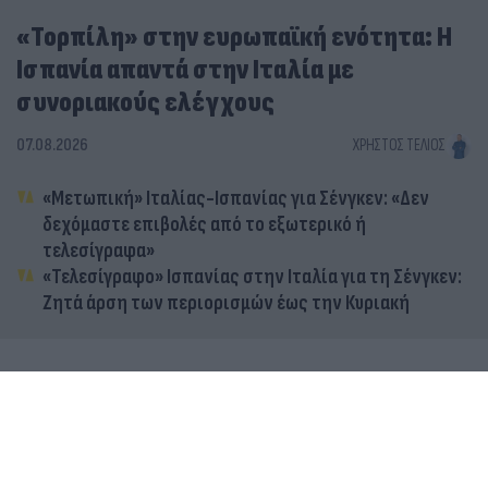
«Τορπίλη» στην ευρωπαϊκή ενότητα: Η
Ισπανία απαντά στην Ιταλία με
συνοριακούς ελέγχους
07.08.2026
ΧΡΉΣΤΟΣ ΤΈΛΙΟΣ
«Μετωπική» Ιταλίας-Ισπανίας για Σένγκεν: «Δεν
δεχόμαστε επιβολές από το εξωτερικό ή
τελεσίγραφα»
«Τελεσίγραφο» Ισπανίας στην Ιταλία για τη Σένγκεν:
Ζητά άρση των περιορισμών έως την Κυριακή