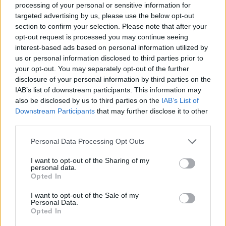
processing of your personal or sensitive information for
targeted advertising by us, please use the below opt-out
section to confirm your selection. Please note that after your
opt-out request is processed you may continue seeing
interest-based ads based on personal information utilized by
Σημειώνεται ότι η Καρολάιν και ο σύζυγός της
us or personal information disclosed to third parties prior to
είχαν λίγες κοινωνικές επαφές και ελάχιστοι
your opt-out. You may separately opt-out of the further
γνώριζαν τι συνέβαινε ανάμεσά τους. Με
disclosure of your personal information by third parties on the
IAB’s list of downstream participants. This information may
αστυνομικούς να αναφέρουν ότι είχαν συχνούς
also be disclosed by us to third parties on the
IAB’s List of
τσακωμούς και υπάρχουν αναφορές ότι ο 33χρονος
Downstream Participants
that may further disclose it to other
είχε φθάσει στο σημείο να χτυπήσει την Καρολάιν.
third parties.
Please note that this website/app uses one or more Google
Personal Data Processing Opt Outs
Επιπλέον, οι δέκα περίπου συναντήσεις τους με
services and may gather and store information including but
not limited to your visit or usage behaviour. You may click to
I want to opt-out of the Sharing of my
την κυρία Μυλωνοπούλου είχαν πραγματοποιηθεί
personal data.
grant or deny consent to Google and its third-party tags to
μεταξύ Οκτωβρίου και Ιανουαρίου και από τότε
Opted In
use your data for below specified purposes in below Google
ουδείς γνώριζε τι διενέξεις υπήρχαν μεταξύ της
consent section.
I want to opt-out of the Sale of my
Personal Data.
20χρονης και του συζύγου της που φαίνεται να
Opted In
είχαν ενταθεί το τελευταίο χρονικό διάστημα. Με