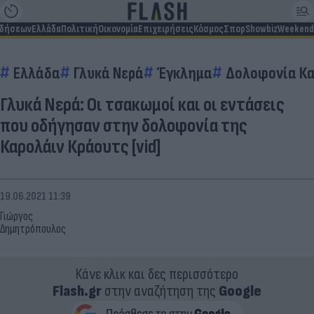
ιδήσεων
Ελλάδα
Πολιτική
Οικονομία
Επιχειρήσεις
Κόσμος
Σπορ
Showbiz
Weekend
Ελλάδα
Γλυκά Νερά
Έγκλημα
Δολοφονία Κα
Γλυκά Νερά: Οι τσακωμοί και οι εντάσεις
που οδήγησαν στην δολοφονία της
Καρολάιν Κράουτς [vid]
19.06.2021 11:39
Γιώργος
Δημητρόπουλος
Κάνε κλικ και δες περισσότερο
Flash.gr
στην αναζήτηση της
Google