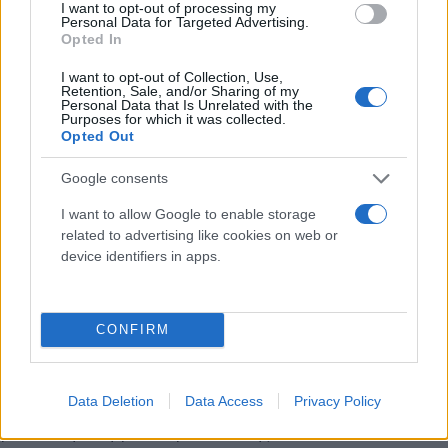
I want to opt-out of processing my
την ίδια τη σύμβουλο του ζευγαριού να δηλώνει
Personal Data for Targeted Advertising.
προ μερικών ωρών στο «Βήμα» ότι «δεν μπορώ να
Opted In
πιστέψω ότι ο Μπάμπης μπορεί να σκότωσε την
I want to opt-out of Collection, Use,
Καρολάιν…».
Retention, Sale, and/or Sharing of my
Personal Data that Is Unrelated with the
Purposes for which it was collected.
Opted Out
Τι αναφέρει στο ημερολόγιο
Google consents
Η νεαρή κοπέλα κατέγραφε στο ημερολόγιο της, τα
I want to allow Google to enable storage
related to advertising like cookies on web or
όσα ένιωθε και σκέπτονταν. Όπως το να αφήσει τον
device identifiers in apps.
πιλότο σύζυγό της και να βρει άλλο σπίτι.
«Σκέφτομαι να φύγω. Να πάω στην αδελφή μου,
δεν ξέρω αν μπορώ να συνεχίσω με το Μπάμπη.
CONFIRM
Τον αγαπάω τόσο που δεν μπορώ να τον αφήσω
και ας μου κάνει κακό αυτή η σχέση» σημείωνε η
20χρονη, μη μπορώντας, όπως φαίνεται, να πάρει
Data Deletion
Data Access
Privacy Policy
μια απόφαση για το μέλλον της.