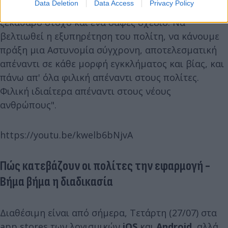
Data Deletion
Data Access
Privacy Policy
ψηφιακών μεταρρυθμίσεων στην ΕΛΑΣ, με ένα
ξεκάθαρο στόχο και ένα σαφές σχέδιο: Να
βελτιωθεί η εξυπηρέτηση του πολίτη, να κάνουμε
πράξη μια Αστυνομία σύγχρονη, αποτελεσματική
απέναντι σε κάθε μορφή εγκκλήματος και βίας, και
πάνω απ' όλα φιλική απέναντι στους πολίτες.
Φιλική ιδιαίτερα απέναντι στους νέους
ανθρώπους".
https://youtu.be/kwelb6bNjvA
Πώς κατεβάζουν οι πολίτες την εφαρμογή -
Βήμα βήμα η διαδικασία
Διαθέσιμη είναι από σήμερα, Τετάρτη (27/07) στα
app stores των λογισμικών
iOS
και
Android
, αλλά