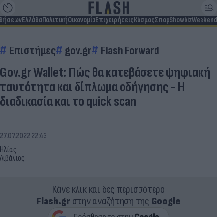
ιδήσεων
Ελλάδα
Πολιτική
Οικονομία
Επιχειρήσεις
Κόσμος
Σπορ
Showbiz
Weekend
Επιστήμες
gov.gr
Flash Forward
Gov.gr Wallet: Πώς θα κατεβάσετε ψηφιακή
ταυτότητα και δίπλωμα οδήγησης - Η
διαδικασία και το quick scan
27.07.2022 22:43
Ηλίας
Λιβάνιος
Κάνε κλικ και δες περισσότερο
Flash.gr
στην αναζήτηση της
Google