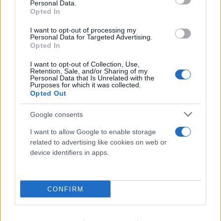
Personal Data.
Opted In
Σε ό,τι αφορά το δελτίο ταυτότητας, ο κ.
I want to opt-out of processing my
Personal Data for Targeted Advertising.
Θεοδωρικάκος σημείωσε ότι "η ψηφιακή μορφή
Opted In
του, υπογραμμίζει ότι ακριβώς η ψηφιακή
I want to opt-out of Collection, Use,
καταγραφή της ταυτότητας στο κινητό μας,
Retention, Sale, and/or Sharing of my
Personal Data that Is Unrelated with the
προστίθεται στην πρόσφατη απόφαση της
Purposes for which it was collected.
κυβέρνησης να επεκταθεί η διάρκεια ισχύος των
Opted Out
διαβατηρίων στα δέκα χρόνια. Πρόκειται για
Google consents
αποφάσεις που διευκολύνουν τους πολίτες,
μειώνουν σημαντικά το διοικητικό κόστος και την
I want to allow Google to enable storage
related to advertising like cookies on web or
γραφειοκρατία. Ταυτόχρονα, εξοικονομούν
device identifiers in apps.
δεκάδες εκατομμύρια ευρώ, και για τους πολίτες,
και για το κράτος".
CONFIRM
"Συνεχίζουμε λοιπόν, σε στενή συνεργασία με το
υπουργείο Ψηφιακής Διακυβέρνησης, το έργο των