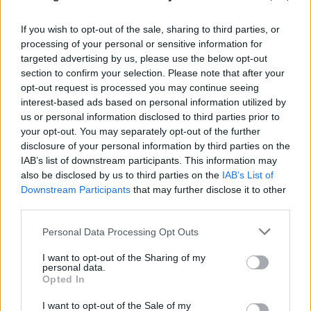
κυβερνοχώρο, όλα αυτά πλέον, εδώ και αρκετούς
μήνες, γίνονται με ηλεκτρονικό τρόπο. Έπαψαν να
If you wish to opt-out of the sale, sharing to third parties, or
είναι αιτίες για να πηγαίνουν οι πολίτες της χώρας
processing of your personal or sensitive information for
στο αστυνομικό τμήμα της περιοχής τους.
targeted advertising by us, please use the below opt-out
section to confirm your selection. Please note that after your
Εξυπηρετούνται πλέον πολύ πιο πρακτικά και
opt-out request is processed you may continue seeing
ουσιαστικά, χωρίς να δαπανώνται δυνάμεις
interest-based ads based on personal information utilized by
αστυνομικών και χωρίς οι πολίτες να χάνουν
us or personal information disclosed to third parties prior to
your opt-out. You may separately opt-out of the further
χρόνο".
disclosure of your personal information by third parties on the
IAB’s list of downstream participants. This information may
Ως κορυφαία στην ψηφιακή μεταρρύθμιση που
also be disclosed by us to third parties on the
IAB’s List of
Downstream Participants
that may further disclose it to other
αφορά την ΕΛΑΣ, χαρακτήρισε ο υπουργός την
third parties.
προώθηση της ψηφιοποίησης της επίδοσης 1,5
Please note that this website/app uses one or more Google
εκατομμυρίου δικογράφων ετησίως.
Personal Data Processing Opt Outs
services and may gather and store information including but
"Απελευθερώνονται 1.500 αστυνομικοί καθημερινά,
not limited to your visit or usage behaviour. You may click to
I want to opt-out of the Sharing of my
personal data.
που επιστρέφουν από τον Σεπτέμβριο στο βασικό
grant or deny consent to Google and its third-party tags to
Opted In
τους καθήκον - την ασφάλεια του πολίτη",
use your data for below specified purposes in below Google
consent section.
υπογράμμισε.
I want to opt-out of the Sale of my