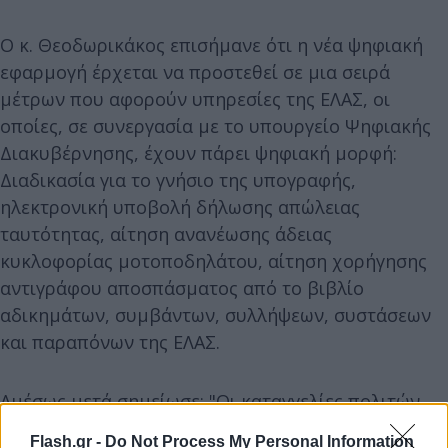
Ο κ. Θεοδωρικάκος επισήμανε ότι η νέα ψηφιακή
εφαρμογή έρχεται να προστεθεί σε μια σειρά
μέτρων που αφορούν υπηρεσίες της ΕΛΑΣ, οι
οποίες, σε συνεργασία με το υπουργείο Ψηφιακής
Διακυβέρνησης, έχουν πάρει ψηφιακή μορφή:
Διαδικασία για το γνήσιο της υπογραφής,
ηλεκτρονική υποβολή δήλωσης απώλειας
ταυτότητας, αίτηση ανανέωσης άδειας
κυκλοφορίας μοτοποδηλάτου, αίτηση χορήγησης
αντιγράφου αποσπάσματος από το βιβλίο
αδικημάτων, συμβάντων, συλλήψεων, συστάσεων
και παραπόνων της ΕΛΑΣ.
Αμέσως μετά σημείωσε: "Οι καταγγελίες πολιτών
για εγκλήματα τα οποία συμβαίνουν στον
Flash.gr -
Do Not Process My Personal Information