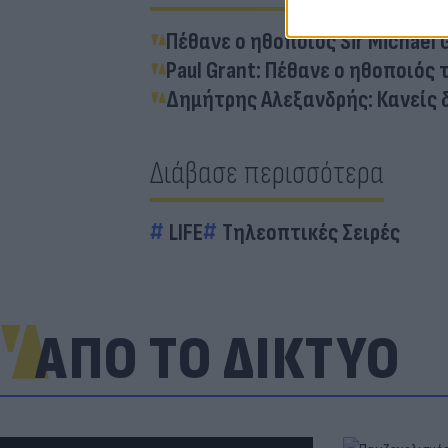
Πέθανε ο ηθοποιός Sir Michael
Paul Grant: Πέθανε ο ηθοποιός τ
Δημήτρης Αλεξανδρής: Κανείς δ
Διάβασε περισσότερα
LIFE
Τηλεοπτικές Σειρές
ΑΠΟ ΤΟ ΔΙΚΤΥΟ