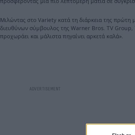
προσφέροντας μια πιο λεπτομερή ματιά σε σύγκριση 
Μιλώντας στο Variety κατά τη διάρκεια της πρώτη 
διευθύνων σύμβουλος της Warner Bros. TV Group, 
προχωράει και μάλιστα πηγαίνει αρκετά καλά».