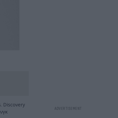
. Discovery
ινγκ