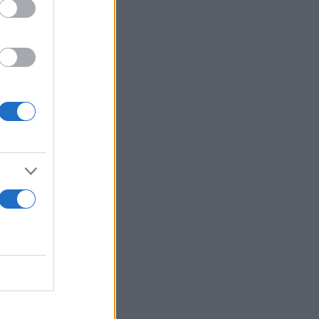
κόμη
κά το 1997
ο.