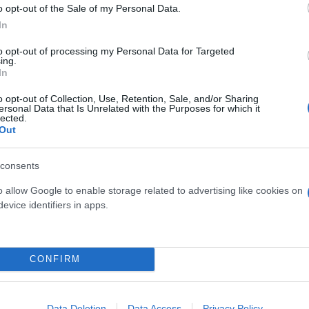
o opt-out of the Sale of my Personal Data.
In
την ημερομηνία κυκλοφορίας στο ΗΒΟ να μην έχει α
to opt-out of processing my Personal Data for Targeted
ing.
In
o opt-out of Collection, Use, Retention, Sale, and/or Sharing
ερ και η Φιλοσοφική Λίθος» κυκλοφόρησε στα αγγλι
ersonal Data that Is Unrelated with the Purposes for which it
lected.
τα επτά βιβλία έχουν μεταφερθεί στον κινηματογράφ
Out
ερο
Flash.gr
στην αναζήτηση της
Google
consents
o allow Google to enable storage related to advertising like cookies on
evice identifiers in apps.
CONFIRM
Data Deletion
Data Access
Privacy Policy