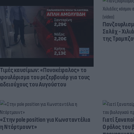
Πανζουρλισμ
Σαλάχ - Χιλι
της Τραμπζον
Τιμές καυσίμων: «Πονοκέφαλος» το
φουλάρισμα του ρεζερβουάρ για τους
αδειούχους του Αυγούστου
«Στην pole position για Κωνσταντέλια
Γιατί ξαναπα
η Ντόρτμουντ»
Ο ρόλος του 