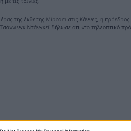
με τις ταινίες.
μέρας της έκθεσης Mipcom στις Κάννες, η πρόεδρος 
Τσάννινγκ Ντάνγκεϊ δήλωσε ότι «το τηλεοπτικό πρό