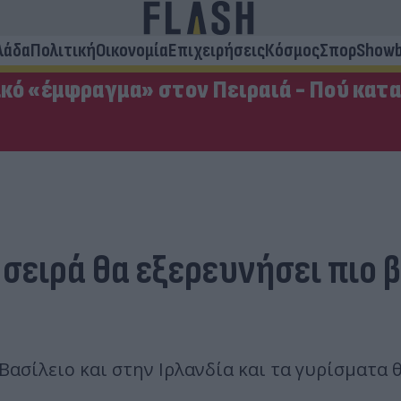
λάδα
Πολιτική
Οικονομία
Επιχειρήσεις
Κόσμος
Σπορ
Showb
κό «έμφραγμα» στον Πειραιά - Πού κατ
 σειρά θα εξερευνήσει πιο 
Βασίλειο και στην Ιρλανδία και τα γυρίσματα 