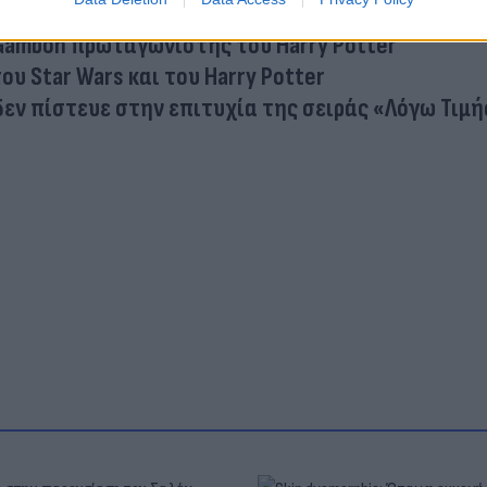
 Gambon πρωταγωνιστής του Harry Potter
ου Star Wars και του Harry Potter
εν πίστευε στην επιτυχία της σειράς «Λόγω Τιμή