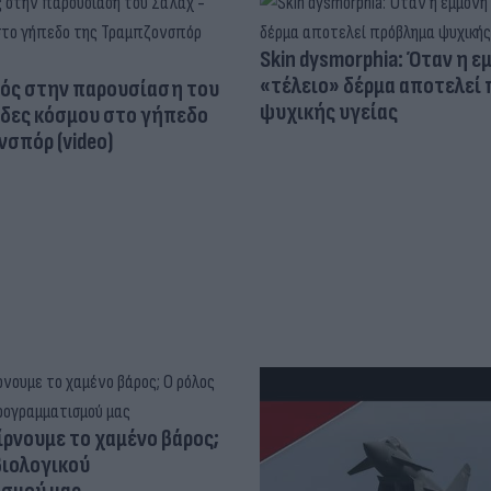
Skin dysmorphia: Όταν η ε
«τέλειο» δέρμα αποτελεί
ός στην παρουσίαση του
ψυχικής υγείας
άδες κόσμου στο γήπεδο
σπόρ (video)
ίρνουμε το χαμένο βάρος;
βιολογικού