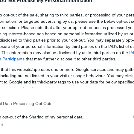
Do Not Process My Personal Information
ν θέση του και κάνει αυτό που πρέπει να κάνει. Και
Ιρλανδία», συμπλήρωσε.
to opt-out of the sale, sharing to third parties, or processing of your per
formation for targeted advertising by us, please use the below opt-out s
r selection. Please note that after your opt-out request is processed y
ηλεοπτικής σειράς «Harry Potter» είπε: «Ως μια με
eing interest-based ads based on personal information utilized by us or
disclosed to third parties prior to your opt-out. You may separately opt-
ο ειλικρινά, η ευκαιρία να τα εξερευνήσουμε λίγο π
losure of your personal information by third parties on the IAB’s list of
ός είναι ο λόγος που κάνουμε ξανά αυτό το ταξίδι».
. This information may also be disclosed by us to third parties on the
IA
Participants
that may further disclose it to other third parties.
 that this website/app uses one or more Google services and may gath
including but not limited to your visit or usage behaviour. You may click 
 to Google and its third-party tags to use your data for below specifi
ogle consent section.
l Data Processing Opt Outs
o opt-out of the Sharing of my personal data.
In