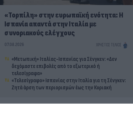
«Τορπίλη» στην ευρωπαϊκή ενότητα: Η
Ισπανία απαντά στην Ιταλία με
συνοριακούς ελέγχους
07.08.2026
ΧΡΉΣΤΟΣ ΤΈΛΙΟΣ
«Μετωπική» Ιταλίας-Ισπανίας για Σένγκεν: «Δεν
δεχόμαστε επιβολές από το εξωτερικό ή
τελεσίγραφα»
«Τελεσίγραφο» Ισπανίας στην Ιταλία για τη Σένγκεν:
Ζητά άρση των περιορισμών έως την Κυριακή