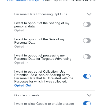
third parties.
Please note that this website/app uses one or more Google
Personal Data Processing Opt Outs
services and may gather and store information including but
Άγιος Ανδρέας–Κάτω Αχαΐα (6 δρομολόγια)
not limited to your visit or usage behaviour. You may click to
I want to opt-out of the Sharing of my
personal data.
grant or deny consent to Google and its third-party tags to
Σιδηροδρομική κυκλοφορία Άγιος Ανδρέας–
Opted In
use your data for below specified purposes in below Google
Καμίνια. Υποκατάσταση με λεωφορεία στο τμήμα
consent section.
I want to opt-out of the Sale of my
Καμίνια–Κάτω Αχαΐα.
Personal Data.
Opted In
Ρίο–Πάτρα–Άγιος Ανδρέας
I want to opt-out of processing my
Personal Data for Targeted Advertising.
Opted In
Τροποποιούνται οι χρόνοι δρομολογίων
I want to opt-out of Collection, Use,
Retention, Sale, and/or Sharing of my
Personal Data that Is Unrelated with the
Ταύρος–Κιάτο–Αίγιο
Purposes for which it was collected.
Opted Out
Τροποποιούνται ελάχιστα οι χρόνοι δρομολογίων
στη διαδρομή Κιάτο–Αίγιο και ενεργοποιείται η
Google consents
στάση Διμηνιό
I want to allow Google to enable storage