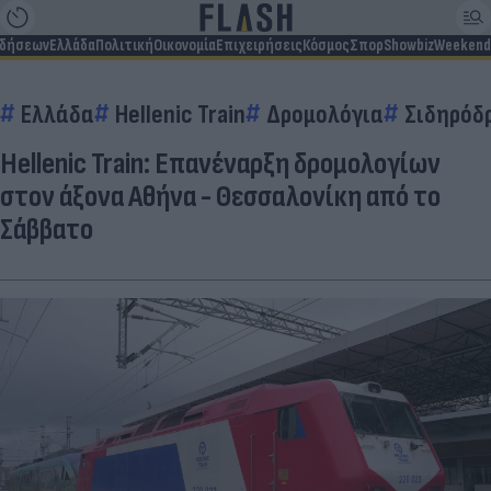
ιδήσεων
Ελλάδα
Πολιτική
Οικονομία
Επιχειρήσεις
Κόσμος
Σπορ
Showbiz
Weekend
Ελλάδα
Hellenic Train
Δρομολόγια
Σιδηρόδ
Hellenic Train: Επανέναρξη δρομολογίων
στον άξονα Αθήνα - Θεσσαλονίκη από το
Σάββατο