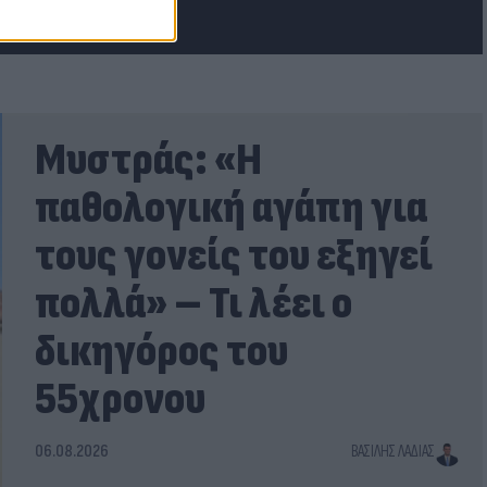
Μυστράς: «Η
παθολογική αγάπη για
τους γονείς του εξηγεί
πολλά» – Τι λέει ο
δικηγόρος του
55χρονου
06.08.2026
ΒΑΣΊΛΗΣ ΛΑΔΙΆΣ