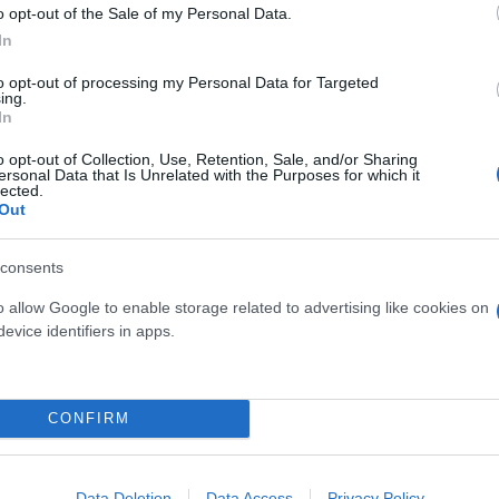
o opt-out of the Sale of my Personal Data.
In
to opt-out of processing my Personal Data for Targeted
ing.
In
Νέο ράλι ανόδου στα καύσ
o opt-out of Collection, Use, Retention, Sale, and/or Sharing
κυμαίνονται πλέον οι τιμέ
ersonal Data that Is Unrelated with the Purposes for which it
lected.
αμόλυβδη και ντίζελ
Out
consents
o allow Google to enable storage related to advertising like cookies on
evice identifiers in apps.
 μην μένεις στο σκοτάδι... ακολούθησε το F
CONFIRM
Data Deletion
Data Access
Privacy Policy