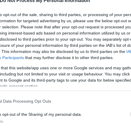
Do Not Process My Personal Information
osition για Κωνσταντέλια
to opt-out of the sale, sharing to third parties, or processing of your per
τ»
formation for targeted advertising by us, please use the below opt-out s
Καλοκαιρινές διακοπές: Γι
r selection. Please note that after your opt-out request is processed y
ελεύθερος χρόνος είναι α
eing interest-based ads based on personal information utilized by us or
για την ψυχική υγεία των
disclosed to third parties prior to your opt-out. You may separately opt-
losure of your personal information by third parties on the IAB’s list of
. This information may also be disclosed by us to third parties on the
IA
Participants
that may further disclose it to other third parties.
 that this website/app uses one or more Google services and may gath
including but not limited to your visit or usage behaviour. You may click 
 to Google and its third-party tags to use your data for below specifi
ogle consent section.
l Data Processing Opt Outs
o opt-out of the Sharing of my personal data.
α για τον καρκίνο των
In
ηγεί θεραπεία και
ει" τον όγκο