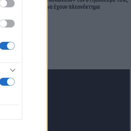
για να έχουν πλεονέκτημα
ιμα: Πού
ς σε
lash.gr