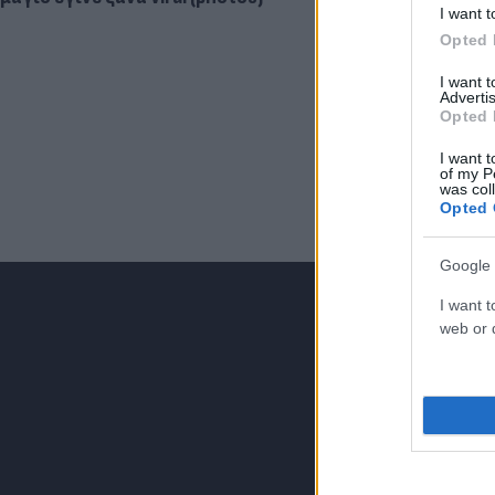
I want t
Opted 
I want 
Advertis
Opted 
I want t
of my P
was col
Opted 
Google 
I want t
web or d
Για να