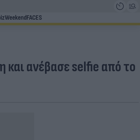
iz
Weekend
FACES
και ανέβασε selfie από το