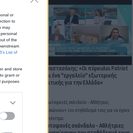
sonal or
ection to
ατί ο
ou may
παραίτητος
 personal
 παιδιών
out of the
 downstream
B’s List of
Γ. Αναστασάκης: «Οι πύραυλοι Patriot
er and store
είναι ένα "εργαλείο" εξωτερικής
to grant or
πολιτικής για την Ελλάδα»
ed purposes
Πρωτοφανές σκάνδαλο - Aθλήτριες
«φουσκώνουν» τον στηθόδεσμό τους