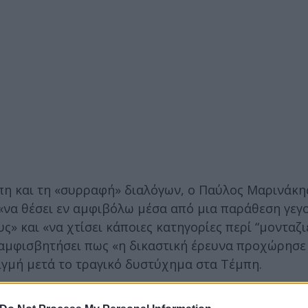
πη και τη «συρραφή» διαλόγων, ο Παύλος Μαρινάκη
ι «να θέσει εν αμφιβόλω μέσα από μια παράθεση γεγ
 και «να χτίσει κάποιες κατηγορίες περί “μονταζι
 αμφισβητήσει πως «η δικαστική έρευνα προχώρησε
ιγμή μετά το τραγικό δυστύχημα στα Τέμπη.
δεν αλλοιώνει την ουσία της υπόθεσης» από τη στι