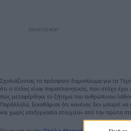
Σχολιάζοντας το πρόσφατο δημοσίευμα για τα Τέμ
ότι ο τίτλος είναι παραπλανητικός, που στόχο έχε
πώς μεταφέρθηκε το ζήτημα του ανθρώπινου λάθους»
Παράλληλα, ξεκαθάρισε ότι κανένας δεν μπορεί να
και χωρίς επεξεργασία στοιχεία» από την πρώτη στ
Σύμφωνα με τον
Παύλο Μαρινάκη
«το υλικό αυτό 