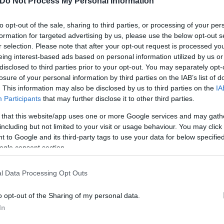
Do Not Process My Personal Information
αυτόν τον τρόπο ότι «το ανθρώπινο λάθος» έχει συ
to opt-out of the sale, sharing to third parties, or processing of your per
formation for targeted advertising by us, please use the below opt-out s
r selection. Please note that after your opt-out request is processed y
eing interest-based ads based on personal information utilized by us or
disclosed to third parties prior to your opt-out. You may separately opt-
losure of your personal information by third parties on the IAB’s list of
. This information may also be disclosed by us to third parties on the
IA
Participants
that may further disclose it to other third parties.
 that this website/app uses one or more Google services and may gath
including but not limited to your visit or usage behaviour. You may click 
 to Google and its third-party tags to use your data for below specifi
ogle consent section.
l Data Processing Opt Outs
o opt-out of the Sharing of my personal data.
 δεν είναι τυχαία η δημοσιοποίηση του συγκεκριμ
In
αθέσει το ΠΑΣΟΚ. Ερωτούμενος για τα ποια είναι τα