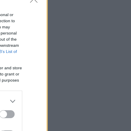
νδράμει στην
sonal or
ection to
ou may
 personal
out of the
 downstream
B’s List of
er and store
to grant or
ed purposes
ένου άρθρου
 οικονομικά