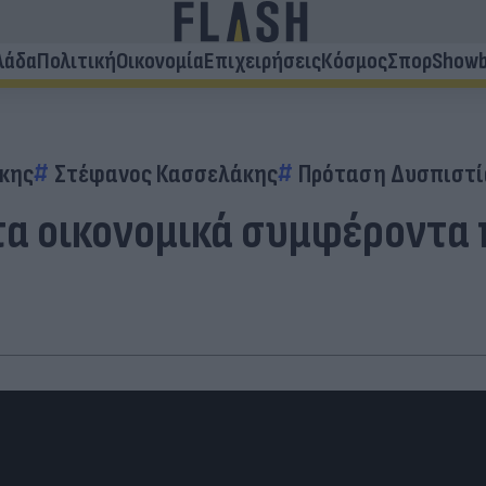
λάδα
Πολιτική
Οικονομία
Επιχειρήσεις
Κόσμος
Σπορ
Showb
άκης
Στέφανος Κασσελάκης
Πρόταση Δυσπιστί
τα οικονομικά συμφέροντα