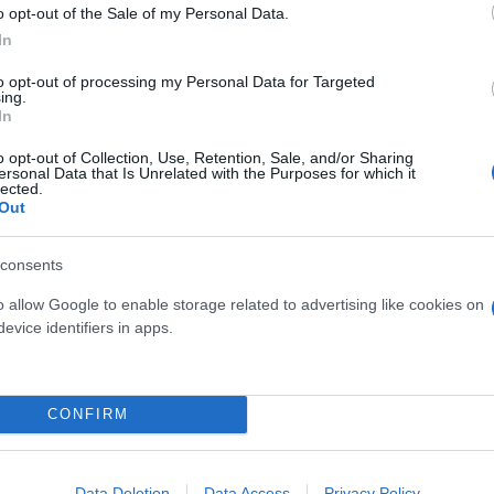
νάκης είπε ότι όταν μιλάμε για μια εφημερίδα δεν 
o opt-out of the Sale of my Personal Data.
όσο σοβαρό θέμα με πολλά νεαρά παιδιά νεκρά δεν 
In
ίνοντας ακόμη ότι «ισχυρά συμφέροντα πολεμούν τ
to opt-out of processing my Personal Data for Targeted
ing.
In
o opt-out of Collection, Use, Retention, Sale, and/or Sharing
ιοι προσπαθούν να στοχοποιήσουν τον πρωθυπουργ
ersonal Data that Is Unrelated with the Purposes for which it
lected.
κλονίστηκε με το δυστύχημα των Τεμπών. Όλοι θέλ
Out
χωρίς αστερίσκους και εξαιρέσεις. Να αφήσουμε τη
consents
o allow Google to enable storage related to advertising like cookies on
εύει να ξεκινήσει άμεσα η διαδικασία μετά την κα
evice identifiers in apps.
του δικαιώματος των 48 ωρών, ο Παύλος Μαρινάκη
ούν μόλις το κυβερνών κόμμα διαβάσει την πρότασ
βέρνηση του πρωθυπουργού Κυριάκου Μητσοτάκη θα 
CONFIRM
Data Deletion
Data Access
Privacy Policy