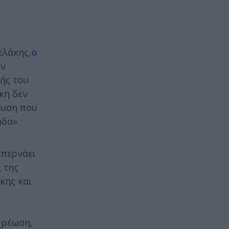
ελάκης,
ο
ών
τής του
κη δεν
ευση που
άδα».
 περνάει
 της
κης και
χρέωση,