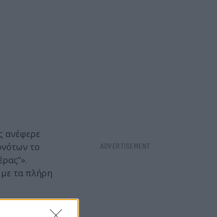
ς ανέφερε
ονότων το
έρας”».
 με τα πλήρη
γμή που «ο