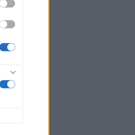
είναι
μπορεί να
ην
ό, την
ουμε να
ν Δικαιοσύνη
τάθεση της
ς παρέπεμψε
η δυσπιστίας
τη