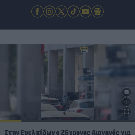
Στην Ευελπίδων ο 26χρονος Αφγανός για