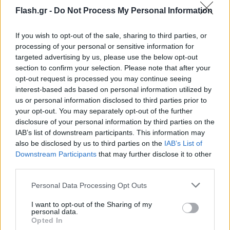
αυτοκίνητο και να πεθάνω"».
Flash.gr -
Do Not Process My Personal Information
If you wish to opt-out of the sale, sharing to third parties, or
processing of your personal or sensitive information for
targeted advertising by us, please use the below opt-out
section to confirm your selection. Please note that after your
opt-out request is processed you may continue seeing
interest-based ads based on personal information utilized by
us or personal information disclosed to third parties prior to
your opt-out. You may separately opt-out of the further
disclosure of your personal information by third parties on the
IAB’s list of downstream participants. This information may
also be disclosed by us to third parties on the
IAB’s List of
Downstream Participants
that may further disclose it to other
third parties.
Please note that this website/app uses one or more Google
Personal Data Processing Opt Outs
services and may gather and store information including but
not limited to your visit or usage behaviour. You may click to
I want to opt-out of the Sharing of my
personal data.
grant or deny consent to Google and its third-party tags to
Opted In
use your data for below specified purposes in below Google