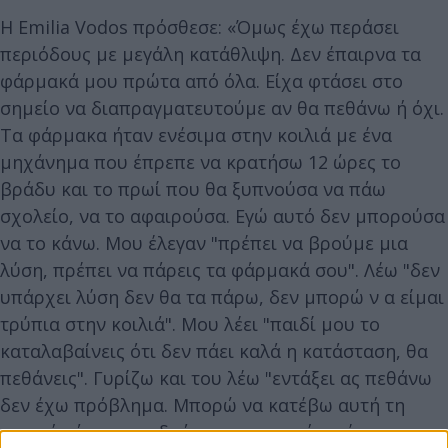
Η Emilia Vodos πρόσθεσε: «Όμως έχω περάσει
περιόδους με μεγάλη κατάθλιψη. Δεν έπαιρνα τα
φάρμακά μου πρώτα από όλα. Είχα φτάσει στο
σημείο να διαπραγματευτούμε αν θα πεθάνω ή όχι.
Τα φάρμακα ήταν ενέσιμα στην κοιλιά με ένα
μηχάνημα που έπρεπε να κρατήσω 12 ώρες το
βράδυ και το πρωί που θα ξυπνούσα να πάω
σχολείο, να το αφαιρούσα. Εγώ αυτό δεν μπορούσα
να το κάνω. Μου έλεγαν "πρέπει να βρούμε μια
λύση, πρέπει να πάρεις τα φάρμακά σου". Λέω "δεν
υπάρχει λύση δεν θα τα πάρω, δεν μπορώ ν α είμαι
τρύπια στην κοιλιά". Μου λέει "παιδί μου το
καταλαβαίνεις ότι δεν πάει καλά η κατάσταση, θα
πεθάνεις". Γυρίζω και του λέω "εντάξει ας πεθάνω
δεν έχω πρόβλημα. Μπορώ να κατέβω αυτή τη
στιγμή κάτω στον δρόμο να με πατήσει ένα