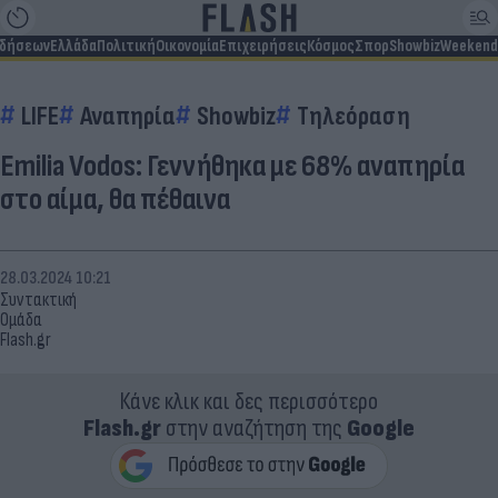
ιδήσεων
Ελλάδα
Πολιτική
Οικονομία
Επιχειρήσεις
Κόσμος
Σπορ
Showbiz
Weekend
LIFE
Αναπηρία
Showbiz
Τηλεόραση
Emilia Vodos: Γεννήθηκα με 68% αναπηρία
στο αίμα, θα πέθαινα
28.03.2024 10:21
Συντακτική
Ομάδα
Flash.gr
Κάνε κλικ και δες περισσότερο
Flash.gr
στην αναζήτηση της
Google