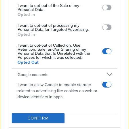
consent section.
I want to opt-out of the Sale of my
Personal Data.
Opted In
I want to opt-out of processing my
Personal Data for Targeted Advertising.
Opted In
I want to opt-out of Collection, Use,
Retention, Sale, and/or Sharing of my
Personal Data that Is Unrelated with the
Purposes for which it was collected.
Opted Out
Τέλος, αναφέρθηκε στην τελευταία της νοσηλεία
Google consents
και τις σκέψεις της μέσα στο νοσοκομείο.
I want to allow Google to enable storage
related to advertising like cookies on web or
«Στα 19 μου, στην τελευταία μου νοσηλεία, στους
device identifiers in apps.
μεγάλους πόνους, στους ορούς πάνω απ' το κεφάλι
μου, στις μορφίνες που μου βάζανε. Είπα μέσα μου
CONFIRM
"Θεέ μου σου αφήνω την υγεία μου στα χέρια μου