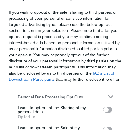
If you wish to opt-out of the sale, sharing to third parties, or
processing of your personal or sensitive information for
targeted advertising by us, please use the below opt-out
section to confirm your selection. Please note that after your
opt-out request is processed you may continue seeing
interest-based ads based on personal information utilized by
us or personal information disclosed to third parties prior to
your opt-out. You may separately opt-out of the further
disclosure of your personal information by third parties on the
IAB’s list of downstream participants. This information may
also be disclosed by us to third parties on the
IAB’s List of
Downstream Participants
that may further disclose it to other
Νέα Υόρκη: Στα δικαστήρια ο φόρος «pied-à-
third parties.
terre» του Μαμντάνι - Πλούσιοι ζητούν πάγωμα
της εφαρμογής
Please note that this website/app uses one or more Google
Personal Data Processing Opt Outs
services and may gather and store information including but
09.08.2026
ΓΙΏΡΓΟΣ ΓΕΩΡΓΑΚΌΠΟΥΛΟΣ
not limited to your visit or usage behaviour. You may click to
I want to opt-out of the Sharing of my
personal data.
grant or deny consent to Google and its third-party tags to
Opted In
use your data for below specified purposes in below Google
consent section.
I want to opt-out of the Sale of my