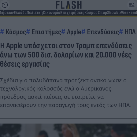
ιδήσεων
Ελλάδα
Πολιτική
Οικονομία
Επιχειρήσεις
Κόσμος
Σπορ
Showbiz
Weekend
Κόσμος
Επιστήμες
Apple
Επενδύσεις
ΗΠΑ 
Η Apple υπόσχεται στον Τραμπ επενδύσεις
άνω των 500 δισ. δολαρίων και 20.000 νέες
θέσεις εργασίας
Σχέδια για πολυδάπανα πρότζεκτ ανακοίνωσε ο
τεχνολογικός κολοσσός ενώ ο Αμερικανός
πρόεδρος ασκεί πιέσεις σε εταιρείες να
επαναφέρουν την παραγωγή τους εντός των ΗΠΑ.