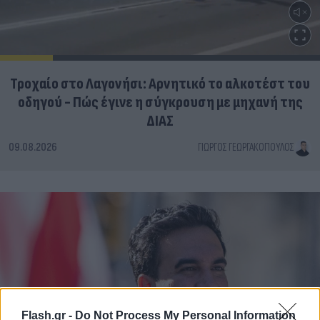
Τροχαίο στο Λαγονήσι: Αρνητικό το αλκοτέστ του
οδηγού - Πώς έγινε η σύγκρουση με μηχανή της
ΔΙΑΣ
09.08.2026
ΓΙΏΡΓΟΣ ΓΕΩΡΓΑΚΌΠΟΥΛΟΣ
Flash.gr -
Do Not Process My Personal Information