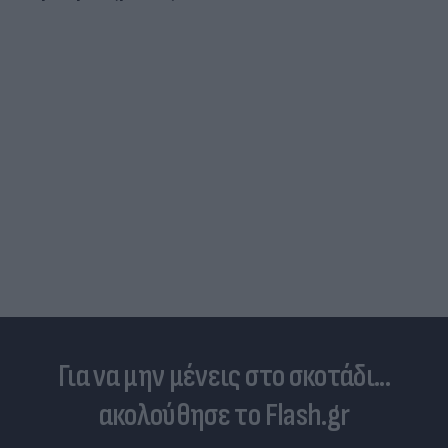
εμφανίστηκε άλλη νύφη και ο CR7… έπεσε κάτω
από τα γέλια (photo)
Για να μην μένεις στο σκοτάδι...
ακολούθησε το Flash.gr