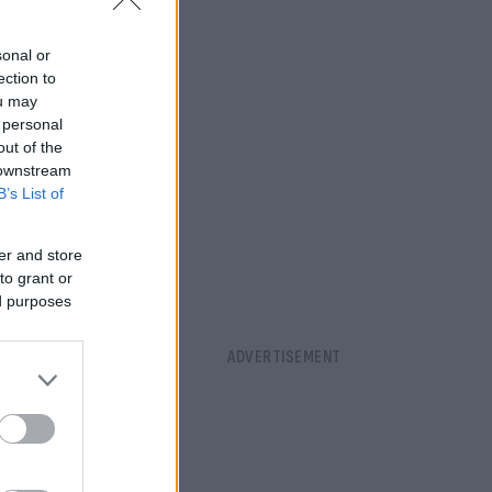
sonal or
ection to
ou may
 personal
out of the
 downstream
B’s List of
er and store
to grant or
ed purposes