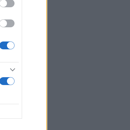
 εκατομμύρια
υ κάνει
 από τα
ν τα 500
ας της Warner