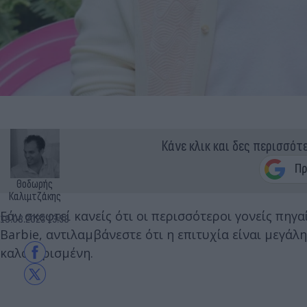
Κάνε κλικ και δες περισσότ
Θοδωρής
Καλιμτζάκης
Εάν σκεφτεί κανείς ότι οι περισσότεροι γονείς πηγα
19.08.2023 13:58
Barbie, αντιλαμβάνεστε ότι η επιτυχία είναι μεγάλη
καλογυρισμένη.