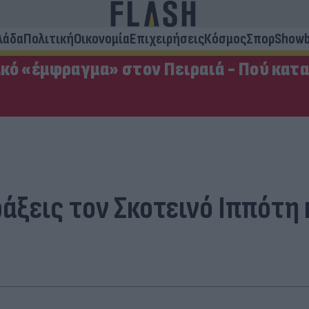
λάδα
Πολιτική
Οικονομία
Επιχειρήσεις
Κόσμος
Σπορ
Showb
κό «έμφραγμα» στον Πειραιά - Πού κατ
άξεις τον Σκοτεινό Ιππότη κ