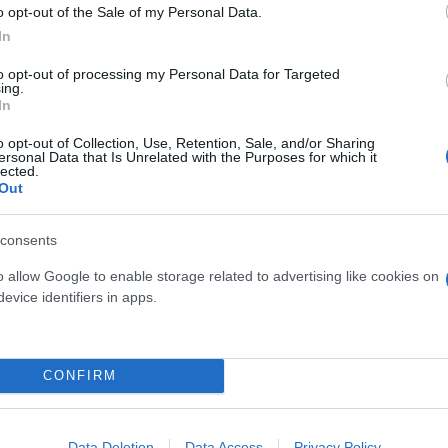
o opt-out of the Sale of my Personal Data.
In
to opt-out of processing my Personal Data for Targeted
ing.
In
o opt-out of Collection, Use, Retention, Sale, and/or Sharing
ersonal Data that Is Unrelated with the Purposes for which it
lected.
Out
ίναι τεράστια για τη Warner Bros. H Barbie με 538
ark Knight του Christopher Nolan
(στις 24 Αυγούστο
consents
α ιστορίας της Warner το έργο είναι αυτή τη στιγμή
o allow Google to enable storage related to advertising like cookies on
ματογραφικού studio έχουν καταφέρει να ξεπεράσου
evice identifiers in apps.
 μπροστά της (δεν το πίστευα).
αγκοσμίως. Η Barbie βρίσκεται στη δεύτερη θέση της αντίστοιχης λίστ
CONFIRM
Data Deletion
Data Access
Privacy Policy