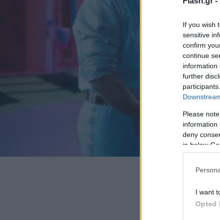
Flash.gr -
If you wish 
sensitive in
confirm you
continue se
information 
further disc
participants
Downstream 
Please note
information 
deny consent
in below Go
Persona
I want t
Opted 