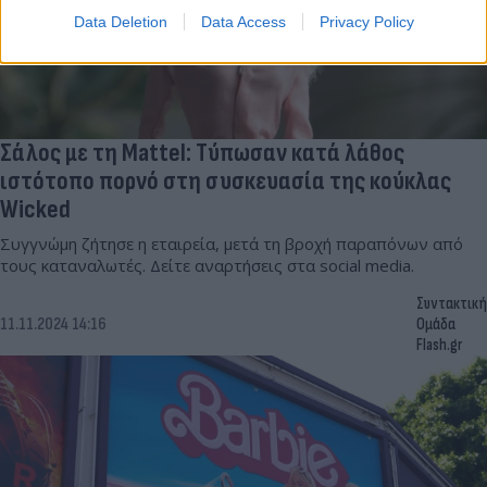
Data Deletion
Data Access
Privacy Policy
Σάλος με τη Mattel: Τύπωσαν κατά λάθος
ιστότοπο πορνό στη συσκευασία της κούκλας
Wicked
Συγγνώμη ζήτησε η εταιρεία, μετά τη βροχή παραπόνων από
τους καταναλωτές. Δείτε αναρτήσεις στα social media.
Συντακτική
11.11.2024 14:16
Ομάδα
Flash.gr