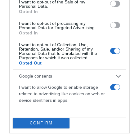
I want to opt-out of the Sale of my
Personal Data.
Opted In
I want to opt-out of processing my
Personal Data for Targeted Advertising.
Opted In
Aπάντηση της Σαμπρίνας σε προσβλητικό σχόλιο
I want to opt-out of Collection, Use,
στο Tik Tok για το λαιμό της: «Αγενεστάτη
Retention, Sale, and/or Sharing of my
Personal Data that Is Unrelated with the
δεσποινίδα...»
Purposes for which it was collected.
Opted Out
Η γνωστή τραγουδίστρια χαρακτήρισε αγενέστατη δεσποινίδα
τη χρήστρια και εξήγησε ότι πάσχει από βρογχοκήλη.
Google consents
Συντακτική
I want to allow Google to enable storage
18.01.2025 18:54
Ομάδα
related to advertising like cookies on web or
Flash.gr
device identifiers in apps.
CONFIRM