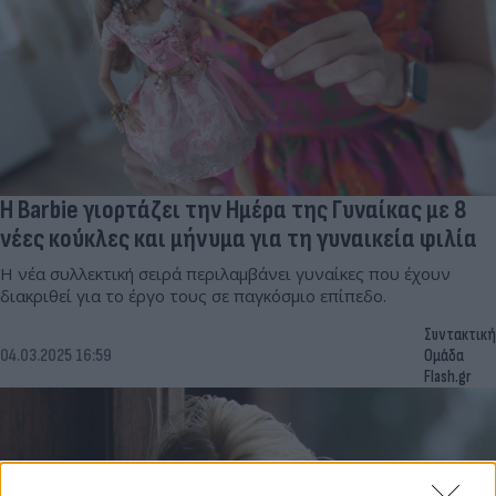
Η Barbie γιορτάζει την Ημέρα της Γυναίκας με 8
νέες κούκλες και μήνυμα για τη γυναικεία φιλία
Η νέα συλλεκτική σειρά περιλαμβάνει γυναίκες που έχουν
διακριθεί για το έργο τους σε παγκόσμιο επίπεδο.
Συντακτική
04.03.2025 16:59
Ομάδα
Flash.gr