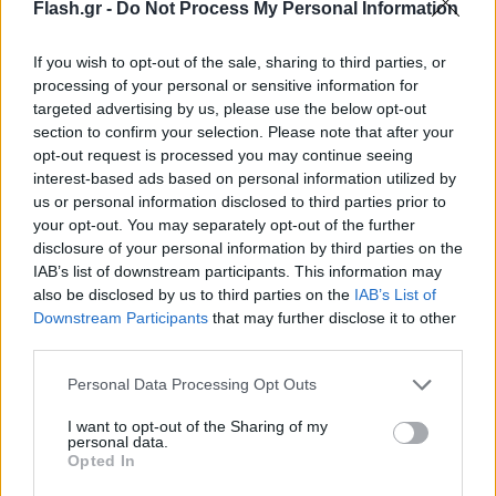
Flash.gr -
Do Not Process My Personal Information
If you wish to opt-out of the sale, sharing to third parties, or
processing of your personal or sensitive information for
targeted advertising by us, please use the below opt-out
section to confirm your selection. Please note that after your
opt-out request is processed you may continue seeing
Θύμα του Ντόναλντ Τραμπ και η κούκλα Barbie
interest-based ads based on personal information utilized by
us or personal information disclosed to third parties prior to
Η κατασκευάστρια εταιρεία ανακοίνωσε πως ενδέχεται να
your opt-out. You may separately opt-out of the further
αυξήσει τις τιμές της για να αντισταθμίσει τον αντίκτυπο των
disclosure of your personal information by third parties on the
δασμών που επέβαλε ο Αμερικανός πρόεδρος στην Κίνα
IAB’s list of downstream participants. This information may
also be disclosed by us to third parties on the
IAB’s List of
Συντακτική
Downstream Participants
that may further disclose it to other
05.02.2025 17:29
Ομάδα
third parties.
Flash.gr
Please note that this website/app uses one or more Google
Personal Data Processing Opt Outs
services and may gather and store information including but
not limited to your visit or usage behaviour. You may click to
I want to opt-out of the Sharing of my
personal data.
grant or deny consent to Google and its third-party tags to
Opted In
use your data for below specified purposes in below Google
consent section.