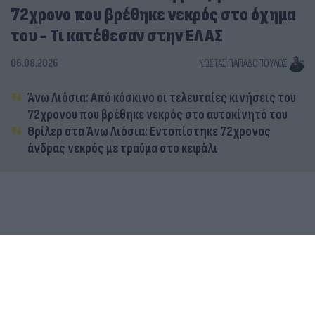
72χρονο που βρέθηκε νεκρός στο όχημα
του - Τι κατέθεσαν στην ΕΛΑΣ
06.08.2026
ΚΏΣΤΑΣ ΠΑΠΑΔΌΠΟΥΛΟΣ
Άνω Λιόσια: Από κόσκινο οι τελευταίες κινήσεις του
72χρονου που βρέθηκε νεκρός στο αυτοκίνητό του
Θρίλερ στα Άνω Λιόσια: Εντοπίστηκε 72χρονος
άνδρας νεκρός με τραύμα στο κεφάλι