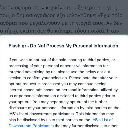
Όσον αφορά στον καρκίνο που ξεπέρασε ο γιος
του, ο δημοσιογράφος εξομολογήθηκε: «Έχω τρία
αγόρια που μεγαλώνουν με τη γιαγιά τους. Αν δεν
υπήρχε εκείνη δεν θα κάναμε τόσα παιδιά. Ήταν
μια περίοδος της ζωής μου που επηρέασε όλη την
οικογένεια. Δύσκολη περίοδος, να μη τη ζήσει
Flash.gr -
Do Not Process My Personal Information
κανέναν. Ο γιος μου είχε καρκίνο και η
Φώφη
If you wish to opt-out of the sale, sharing to third parties, or
Γεννηματά
μου έδωσε κουράγιο πώς θα το
processing of your personal or sensitive information for
ξεπεράσει. Έκανε επισκέψεις στους θαλάμους και
targeted advertising by us, please use the below opt-out
έφερνε δώρα στα παιδιά. Η σύζυγός μου ήταν
section to confirm your selection. Please note that after your
έγκυος στο τρίτο παιδί.
opt-out request is processed you may continue seeing
interest-based ads based on personal information utilized by
us or personal information disclosed to third parties prior to
your opt-out. You may separately opt-out of the further
disclosure of your personal information by third parties on the
IAB’s list of downstream participants. This information may
also be disclosed by us to third parties on the
IAB’s List of
Downstream Participants
that may further disclose it to other