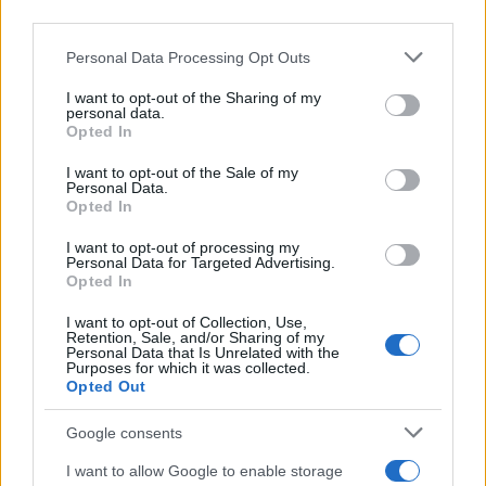
third parties.
Please note that this website/app uses one or more Google
Personal Data Processing Opt Outs
services and may gather and store information including but
not limited to your visit or usage behaviour. You may click to
I want to opt-out of the Sharing of my
personal data.
grant or deny consent to Google and its third-party tags to
Opted In
use your data for below specified purposes in below Google
consent section.
I want to opt-out of the Sale of my
Personal Data.
Opted In
I want to opt-out of processing my
Personal Data for Targeted Advertising.
Opted In
I want to opt-out of Collection, Use,
Retention, Sale, and/or Sharing of my
Personal Data that Is Unrelated with the
Purposes for which it was collected.
Opted Out
Google consents
I want to allow Google to enable storage