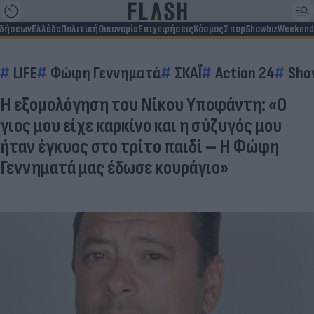
ιδήσεων
Ελλάδα
Πολιτική
Οικονομία
Επιχειρήσεις
Κόσμος
Σπορ
Showbiz
Weekend
LIFE
Φώφη Γεννηματά
ΣΚΑΪ
Action 24
Sho
Η εξομολόγηση του Νίκου Υποφάντη: «Ο
γιος μου είχε καρκίνο και η σύζυγός μου
ήταν έγκυος στο τρίτο παιδί – Η Φώφη
Γεννηματά μας έδωσε κουράγιο»