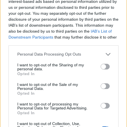
interest-based ads based on personal information utilized by
us or personal information disclosed to third parties prior to
your opt-out. You may separately opt-out of the further
disclosure of your personal information by third parties on the
IAB’s list of downstream participants. This information may
also be disclosed by us to third parties on the
IAB’s List of
Downstream Participants
that may further disclose it to other
third parties.
Please note that this website/app uses one or more Google
Personal Data Processing Opt Outs
services and may gather and store information including but
not limited to your visit or usage behaviour. You may click to
I want to opt-out of the Sharing of my
personal data.
grant or deny consent to Google and its third-party tags to
Opted In
Χρηματοδότηση και επιτάχυνση διαδικασιών
use your data for below specified purposes in below Google
consent section.
I want to opt-out of the Sale of my
Η συνολική επένδυση για την υλοποίηση των 47
Personal Data.
Opted In
στρατηγικών έργων ανέρχεται στα 22,5 δισ. ευρώ.
Για τη διευκόλυνση της υλοποίησης, θα δοθεί
I want to opt-out of processing my
Personal Data for Targeted Advertising.
συντονισμένη στήριξη από την Ευρωπαϊκή
Opted In
Επιτροπή, τα κράτη-μέλη και χρηματοπιστωτικούς
I want to opt-out of Collection, Use,