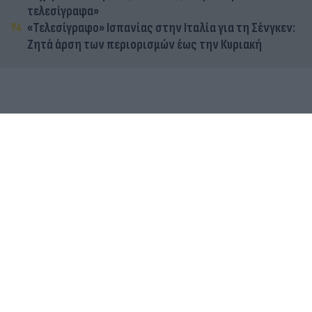
τελεσίγραφα»
«Τελεσίγραφο» Ισπανίας στην Ιταλία για τη Σένγκεν:
Ζητά άρση των περιορισμών έως την Κυριακή