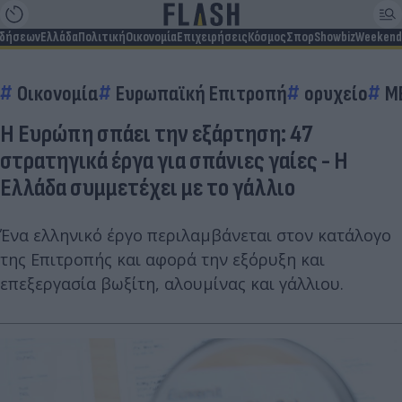
ιδήσεων
Ελλάδα
Πολιτική
Οικονομία
Επιχειρήσεις
Κόσμος
Σπορ
Showbiz
Weekend
Οικονομία
Ευρωπαϊκή Επιτροπή
ορυχείο
M
Η Ευρώπη σπάει την εξάρτηση: 47
στρατηγικά έργα για σπάνιες γαίες - Η
Ελλάδα συμμετέχει με το γάλλιο
Ένα ελληνικό έργο περιλαμβάνεται στον κατάλογο
της Επιτροπής και αφορά την εξόρυξη και
επεξεργασία βωξίτη, αλουμίνας και γάλλιου.