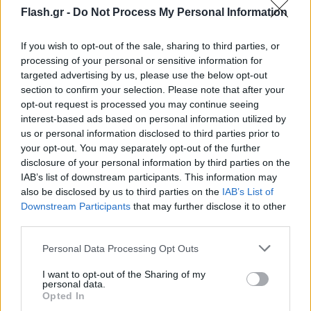
Flash.gr -
Do Not Process My Personal Information
If you wish to opt-out of the sale, sharing to third parties, or
processing of your personal or sensitive information for
targeted advertising by us, please use the below opt-out
section to confirm your selection. Please note that after your
opt-out request is processed you may continue seeing
interest-based ads based on personal information utilized by
us or personal information disclosed to third parties prior to
your opt-out. You may separately opt-out of the further
disclosure of your personal information by third parties on the
IAB’s list of downstream participants. This information may
also be disclosed by us to third parties on the
IAB’s List of
Downstream Participants
that may further disclose it to other
third parties.
Please note that this website/app uses one or more Google
Personal Data Processing Opt Outs
services and may gather and store information including but
not limited to your visit or usage behaviour. You may click to
I want to opt-out of the Sharing of my
personal data.
grant or deny consent to Google and its third-party tags to
Opted In
use your data for below specified purposes in below Google