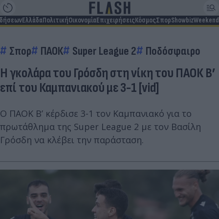
ιδήσεων
Ελλάδα
Πολιτική
Οικονομία
Επιχειρήσεις
Κόσμος
Σπορ
Showbiz
Weekend
Σπορ
ΠΑΟΚ
Super League 2
Ποδόσφαιρο
Η γκολάρα του Γρόσδη στη νίκη του ΠΑΟΚ Β’
επί του Καμπανιακού με 3-1 [vid]
Ο ΠΑΟΚ Β’ κέρδισε 3-1 τον Καμπανιακό για το
πρωτάθλημα της Super League 2 με τον Βασίλη
Γρόσδη να κλέβει την παράσταση.