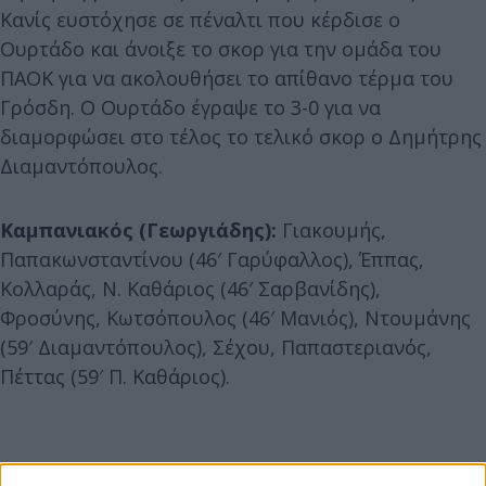
Κανίς ευστόχησε σε πέναλτι που κέρδισε ο
Ουρτάδο και άνοιξε το σκορ για την ομάδα του
ΠΑΟΚ για να ακολουθήσει το απίθανο τέρμα του
Γρόσδη. Ο Ουρτάδο έγραψε το 3-0 για να
διαμορφώσει στο τέλος το τελικό σκορ ο Δημήτρης
Διαμαντόπουλος.
Καμπανιακός (Γεωργιάδης):
Γιακουμής,
Παπακωνσταντίνου (46′ Γαρύφαλλος), Έππας,
Κολλαράς, Ν. Καθάριος (46′ Σαρβανίδης),
Φροσύνης, Κωτσόπουλος (46′ Μανιός), Ντουμάνης
(59′ Διαμαντόπουλος), Σέχου, Παπαστεριανός,
Πέττας (59′ Π. Καθάριος).