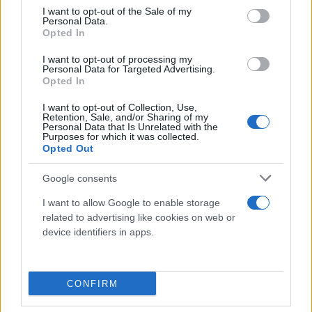
consent section.
I want to opt-out of the Sale of my
Personal Data.
Opted In
I want to opt-out of processing my
Personal Data for Targeted Advertising.
Opted In
ΠΑΟΚ Β (Παπαβασιλείου – Ταξίδης):
I want to opt-out of Collection, Use,
Μοναστηρλής, Φίλων, Σινανάι, Λαγωνίδης, Κωττάς
Retention, Sale, and/or Sharing of my
Personal Data that Is Unrelated with the
(78′Ρουμιάντσεβ), Γρόσδης, Τσοπούρογλου (78′
Purposes for which it was collected.
Opted Out
Μπράντονιτς), Γκούμας (67′ Καλόγερος), Κανίς (83′
Αδάμ), Σμυρλής (67′ Τσαούσης), Ουρτάδο.
Google consents
I want to allow Google to enable storage
related to advertising like cookies on web or
device identifiers in apps.
CONFIRM